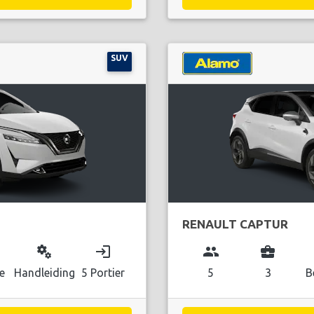
SUV
RENAULT CAPTUR
miscellaneous_services
login
group
business_center
e
Handleiding
5 Portier
5
3
B