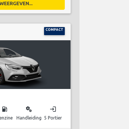
WEERGEVEN...
COMPACT
local_gas_station
miscellaneous_services
login
enzine
Handleiding
5 Portier