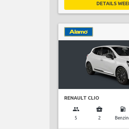
DETAILS WEE
RENAULT CLIO
group
business_center
local_gas_station
5
2
Benzin