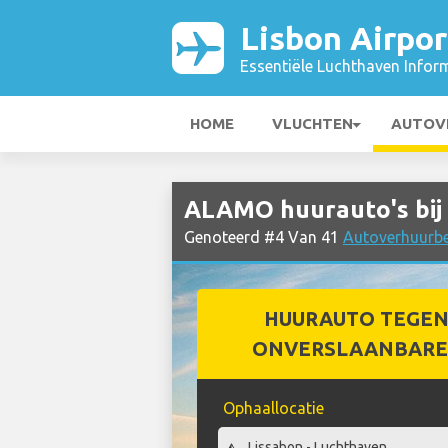
Lisbon Airpor
Essentiële Luchthaven Infor
HOME
VLUCHTEN
AUTOV
ALAMO huurauto's bij 
Genoteerd #4 Van 41
Autoverhuurbed
HUURAUTO TEGEN
ONVERSLAANBARE 
Ophaallocatie