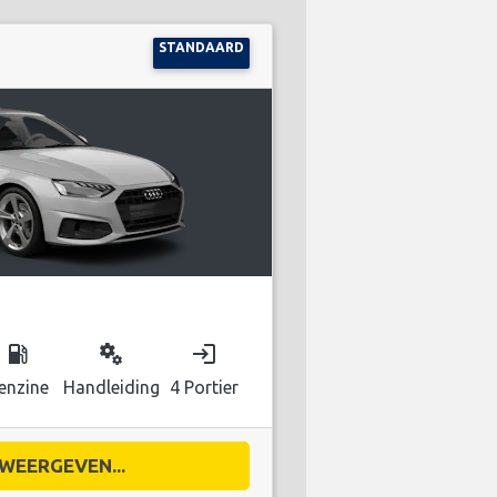
STANDAARD
local_gas_station
miscellaneous_services
login
enzine
Handleiding
4 Portier
WEERGEVEN...