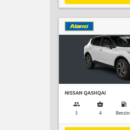
NISSAN QASHQAI
group
business_center
local_gas_station
5
4
Benzin