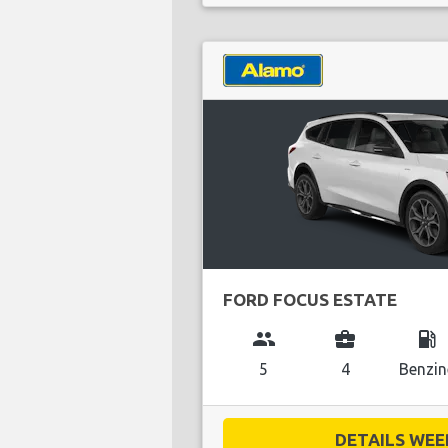
FORD FOCUS ESTATE
group
business_center
local_gas_station
5
4
Benzin
DETAILS WEE