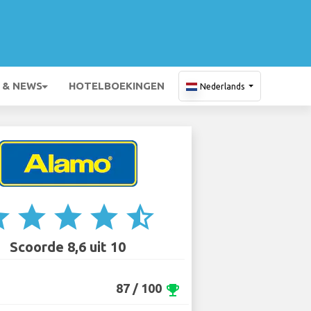
 & NEWS
HOTELBOEKINGEN
Nederlands
ar
star
star
star
star_half
Scoorde 8,6 uit 10
87 / 100
emoji_events