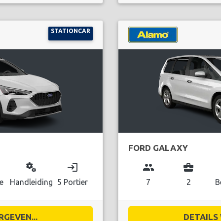
STATIONCAR
FORD GALAXY
miscellaneous_services
login
group
business_center
e
Handleiding
5 Portier
7
2
B
RGEVEN...
DETAILS 