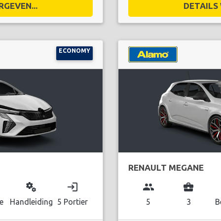
RGEVEN...
DETAILS 
ECONOMY
RENAULT MEGANE
miscellaneous_services
login
group
business_center
e
Handleiding
5 Portier
5
3
B