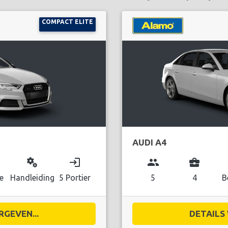
COMPACT ELITE
AUDI A4
miscellaneous_services
login
group
business_center
e
Handleiding
5 Portier
5
4
B
RGEVEN...
DETAILS 