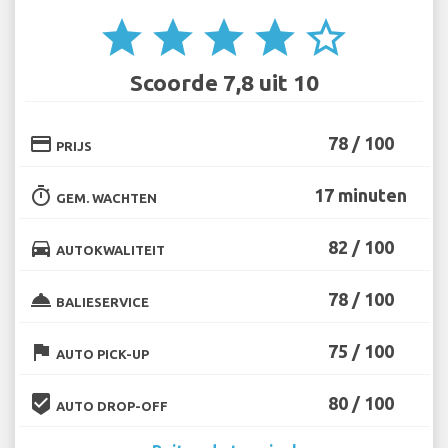
star
star
star
star
star_border
Scoorde 7,8 uit 10
credit_card
78 / 100
PRIJS
timer
17 minuten
GEM. WACHTEN
directions_car
82 / 100
AUTOKWALITEIT
room_service
78 / 100
BALIESERVICE
flag
75 / 100
AUTO PICK-UP
beenhere
80 / 100
AUTO DROP-OFF