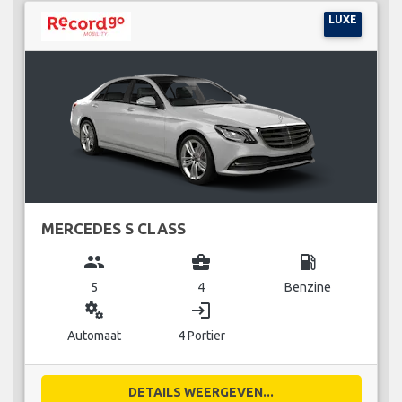
LUXE
MERCEDES S CLASS
group
business_center
local_gas_station
5
4
Benzine
miscellaneous_services
login
Automaat
4 Portier
DETAILS WEERGEVEN...