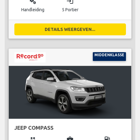
miscellaneous_services
login
Handleiding
5 Portier
DETAILS WEERGEVEN...
MIDDENKLASSE
JEEP COMPASS
group
business_center
local_gas_station