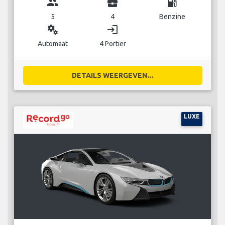
group
business_center
local_gas_station
5
4
Benzine
miscellaneous_services
login
Automaat
4 Portier
DETAILS WEERGEVEN...
LUXE