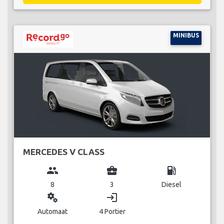
MINIBUS
MERCEDES V CLASS
group
business_center
local_gas_station
8
3
Diesel
miscellaneous_services
login
Automaat
4 Portier