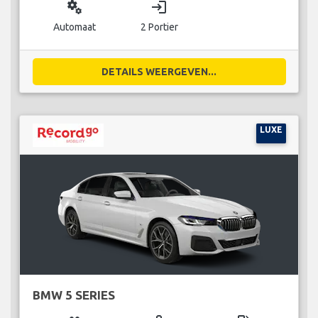
miscellaneous_services
login
Automaat
2 Portier
DETAILS WEERGEVEN...
LUXE
BMW 5 SERIES