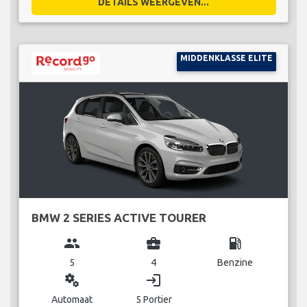
DETAILS WEERGEVEN...
MIDDENKLASSE ELITE
BMW 2 SERIES ACTIVE TOURER
group
business_center
local_gas_station
5
4
Benzine
miscellaneous_services
login
Automaat
5 Portier