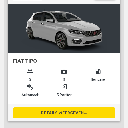
FIAT TIPO
group
business_center
local_gas_station
5
3
Benzine
miscellaneous_services
login
Automaat
5 Portier
DETAILS WEERGEVEN...