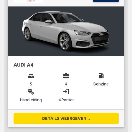
AUDI A4
group
business_center
local_gas_station
5
4
Benzine
miscellaneous_services
login
Handleiding
4 Portier
DETAILS WEERGEVEN...