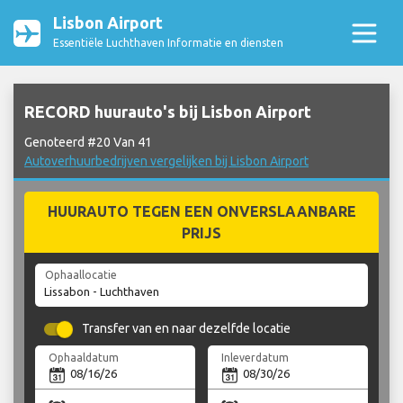
Lisbon Airport
Essentiële Luchthaven Informatie en diensten
RECORD huurauto's bij Lisbon Airport
Genoteerd #20 Van 41
Autoverhuurbedrijven vergelijken bij Lisbon Airport
HUURAUTO TEGEN EEN ONVERSLAANBARE
PRIJS
Ophaallocatie
Transfer van en naar dezelfde locatie
Ophaaldatum
Inleverdatum