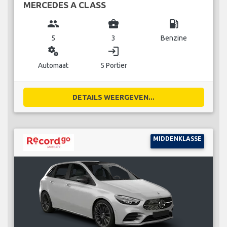
MERCEDES A CLASS
group
business_center
local_gas_station
5
3
Benzine
miscellaneous_services
login
Automaat
5 Portier
DETAILS WEERGEVEN...
MIDDENKLASSE