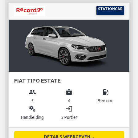
STATIONCAR
FIAT TIPO ESTATE
group
business_center
local_gas_station
5
4
Benzine
miscellaneous_services
login
Handleiding
5 Portier
DETAILS WEERGEVEN...