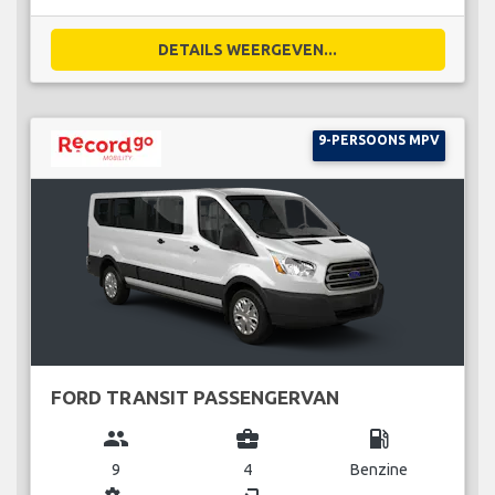
DETAILS WEERGEVEN...
9-PERSOONS MPV
FORD TRANSIT PASSENGERVAN
group
business_center
local_gas_station
9
4
Benzine