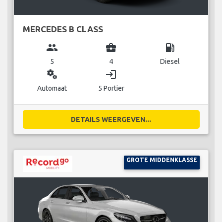
MERCEDES B CLASS
group
business_center
local_gas_station
5
4
Diesel
miscellaneous_services
login
Automaat
5 Portier
DETAILS WEERGEVEN...
GROTE MIDDENKLASSE