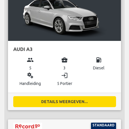
AUDI A3
group
business_center
local_gas_station
5
3
Diesel
miscellaneous_services
login
Handleiding
5 Portier
DETAILS WEERGEVEN...
STANDAARD