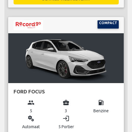
COMPACT
FORD FOCUS
group
business_center
local_gas_station
5
3
Benzine
miscellaneous_services
login
Automaat
5 Portier