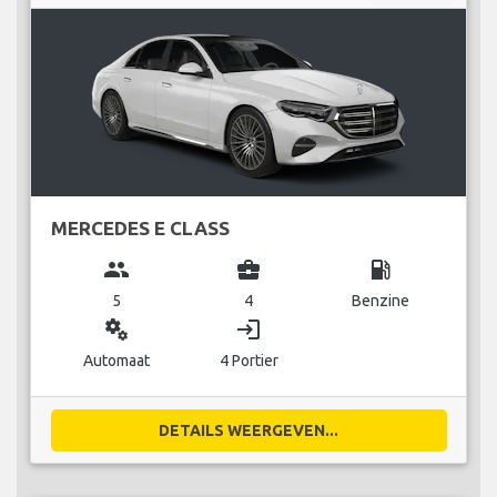
MERCEDES E CLASS
group
business_center
local_gas_station
5
4
Benzine
miscellaneous_services
login
Automaat
4 Portier
DETAILS WEERGEVEN...