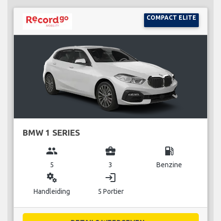
COMPACT ELITE
BMW 1 SERIES
group
business_center
local_gas_station
5
3
Benzine
miscellaneous_services
login
Handleiding
5 Portier