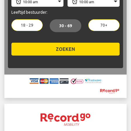
Leeftijd bestuurder:
18 - 29
70+
30 - 69
ZOEKEN