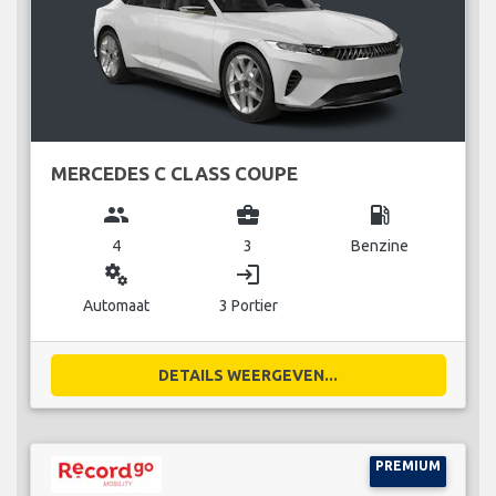
MERCEDES C CLASS COUPE
group
business_center
local_gas_station
4
3
Benzine
miscellaneous_services
login
Automaat
3 Portier
DETAILS WEERGEVEN...
PREMIUM