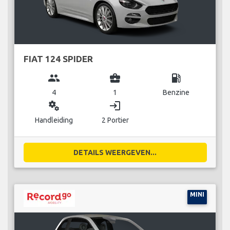
FIAT 124 SPIDER
group
business_center
local_gas_station
4
1
Benzine
miscellaneous_services
login
Handleiding
2 Portier
DETAILS WEERGEVEN...
MINI