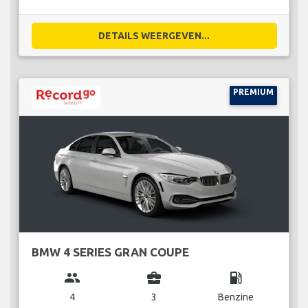
DETAILS WEERGEVEN...
PREMIUM
BMW 4 SERIES GRAN COUPE
group
business_center
local_gas_station
4
3
Benzine