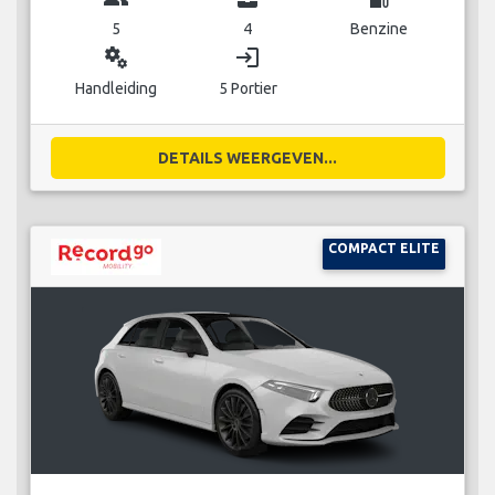
5
4
Benzine
miscellaneous_services
login
Handleiding
5 Portier
DETAILS WEERGEVEN...
COMPACT ELITE