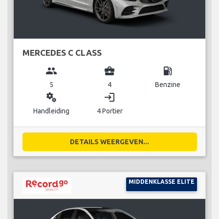
MERCEDES C CLASS
group
business_center
local_gas_station
5
4
Benzine
miscellaneous_services
login
Handleiding
4 Portier
DETAILS WEERGEVEN...
MIDDENKLASSE ELITE