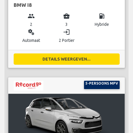
BMW I8
group
business_center
local_gas_station
2
3
Hybride
miscellaneous_services
login
Automaat
2 Portier
DETAILS WEERGEVEN...
5-PERSOONS MPV