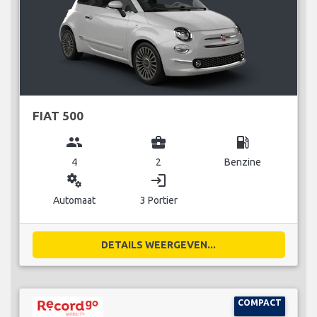
FIAT 500
group
business_center
local_gas_station
4
2
Benzine
miscellaneous_services
login
Automaat
3 Portier
DETAILS WEERGEVEN...
COMPACT