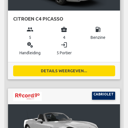
CITROEN C4 PICASSO
group
business_center
local_gas_station
5
4
Benzine
miscellaneous_services
login
Handleiding
5 Portier
DETAILS WEERGEVEN...
CABRIOLET