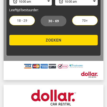
Leeftijd bestuurder:
18 - 29
70+
30 - 69
ZOEKEN