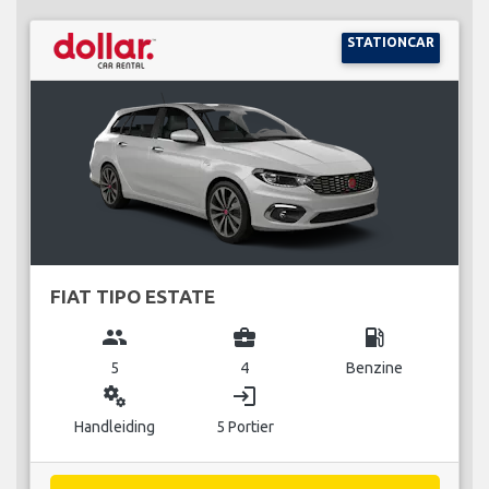
STATIONCAR
FIAT TIPO ESTATE
group
business_center
local_gas_station
5
4
Benzine
miscellaneous_services
login
Handleiding
5 Portier