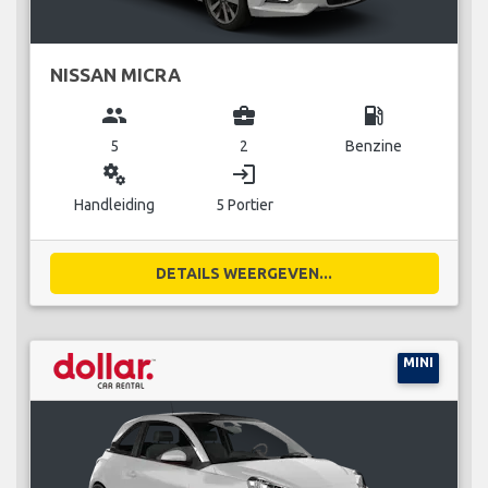
NISSAN MICRA
group
business_center
local_gas_station
5
2
Benzine
miscellaneous_services
login
Handleiding
5 Portier
DETAILS WEERGEVEN...
MINI