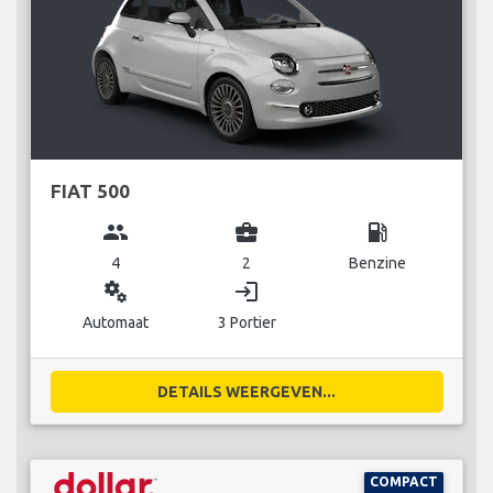
FIAT 500
group
business_center
local_gas_station
4
2
Benzine
miscellaneous_services
login
Automaat
3 Portier
DETAILS WEERGEVEN...
COMPACT