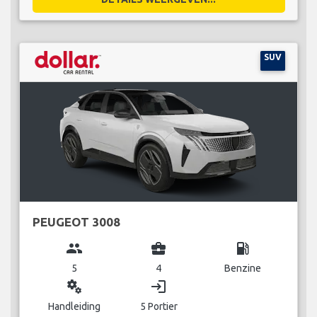
SUV
PEUGEOT 3008
group
business_center
local_gas_station
5
4
Benzine
miscellaneous_services
login
Handleiding
5 Portier