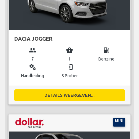
DACIA JOGGER
group
business_center
local_gas_station
7
1
Benzine
miscellaneous_services
login
Handleiding
5 Portier
DETAILS WEERGEVEN...
MINI