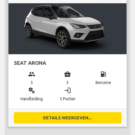
SEAT ARONA
group
business_center
local_gas_station
5
3
Benzine
miscellaneous_services
login
Handleiding
5 Portier
DETAILS WEERGEVEN...