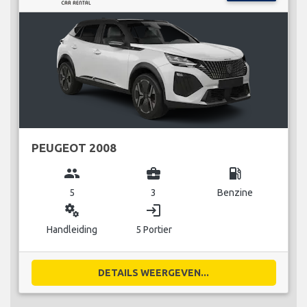
PEUGEOT 2008
group
business_center
local_gas_station
5
3
Benzine
miscellaneous_services
login
Handleiding
5 Portier
DETAILS WEERGEVEN...