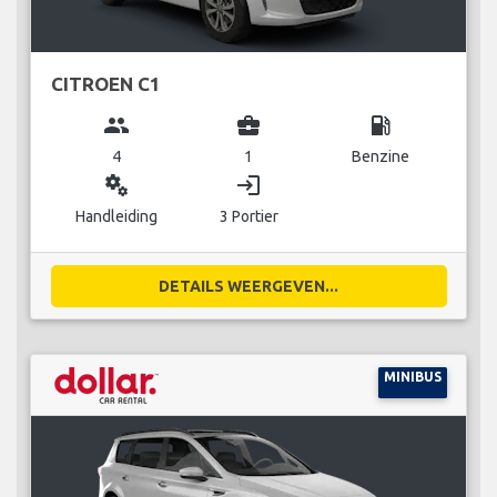
CITROEN C1
group
business_center
local_gas_station
4
1
Benzine
miscellaneous_services
login
Handleiding
3 Portier
DETAILS WEERGEVEN...
MINIBUS