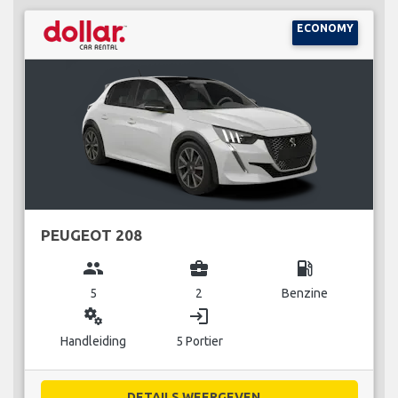
ECONOMY
PEUGEOT 208
group
business_center
local_gas_station
5
2
Benzine
miscellaneous_services
login
Handleiding
5 Portier
DETAILS WEERGEVEN...