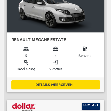
RENAULT MEGANE ESTATE
group
business_center
local_gas_station
5
4
Benzine
miscellaneous_services
login
Handleiding
5 Portier
DETAILS WEERGEVEN...
COMPACT