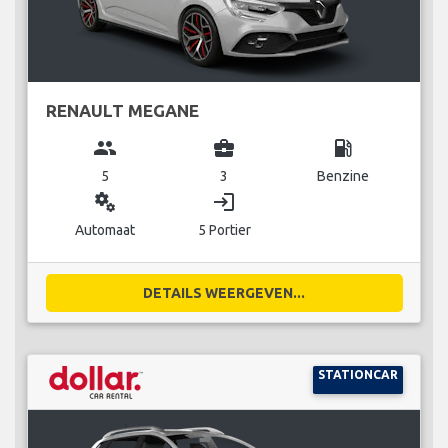
RENAULT MEGANE
group
business_center
local_gas_station
5
3
Benzine
miscellaneous_services
login
Automaat
5 Portier
DETAILS WEERGEVEN...
STATIONCAR