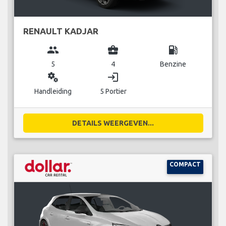
RENAULT KADJAR
group
business_center
local_gas_station
5
4
Benzine
miscellaneous_services
login
Handleiding
5 Portier
DETAILS WEERGEVEN...
COMPACT