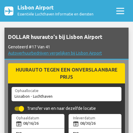
Lisbon Airport
Essentiële Luchthaven Informatie en diensten
DOLLAR huurauto's bij Lisbon Airport
Genoteerd #17 Van 41
Autoverhuurbedrijven vergelijken bij Lisbon Airport
HUURAUTO TEGEN EEN ONVERSLAANBARE
PRIJS
Ophaallocatie
Transfer van en naar dezelfde locatie
Ophaaldatum
Inleverdatum