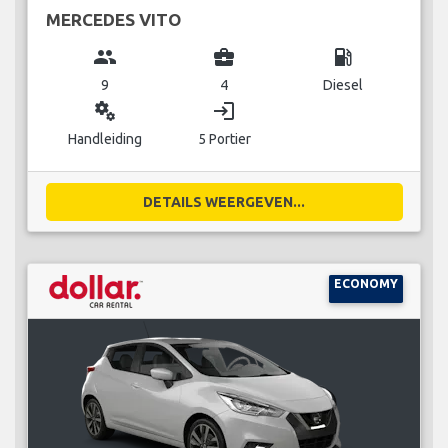
MERCEDES VITO
group
business_center
local_gas_station
9
4
Diesel
miscellaneous_services
login
Handleiding
5 Portier
DETAILS WEERGEVEN...
ECONOMY