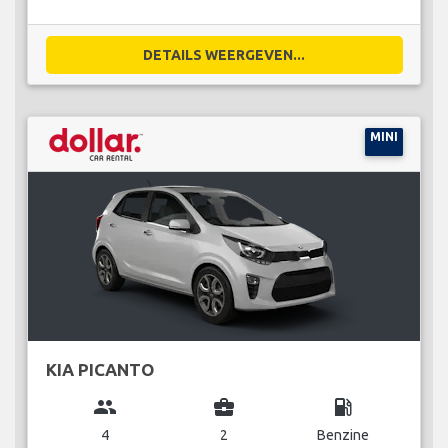
DETAILS WEERGEVEN...
MINI
KIA PICANTO
group
business_center
local_gas_station
4
2
Benzine