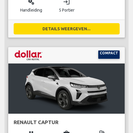
miscellaneous_services
login
Handleiding
5 Portier
DETAILS WEERGEVEN...
COMPACT
RENAULT CAPTUR