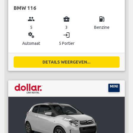
BMW 116
group
business_center
local_gas_station
5
3
Benzine
miscellaneous_services
login
Automaat
5 Portier
DETAILS WEERGEVEN...
MINI