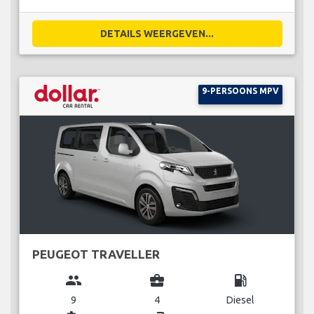
DETAILS WEERGEVEN...
9-PERSOONS MPV
PEUGEOT TRAVELLER
group
business_center
local_gas_station
9
4
Diesel