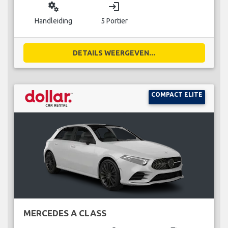
miscellaneous_services
login
Handleiding
5 Portier
DETAILS WEERGEVEN...
COMPACT ELITE
MERCEDES A CLASS