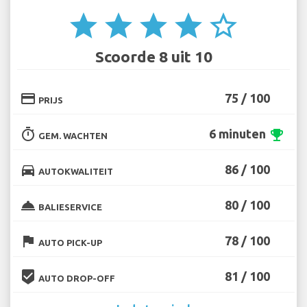
star
star
star
star
star_border
Scoorde 8 uit 10
credit_card
75 / 100
PRIJS
timer
6 minuten
emoji_events
GEM. WACHTEN
directions_car
86 / 100
AUTOKWALITEIT
room_service
80 / 100
BALIESERVICE
flag
78 / 100
AUTO PICK-UP
beenhere
81 / 100
AUTO DROP-OFF