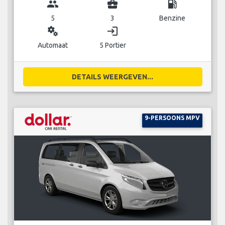
group
business_center
local_gas_station
5
3
Benzine
miscellaneous_services
login
Automaat
5 Portier
DETAILS WEERGEVEN...
9-PERSOONS MPV