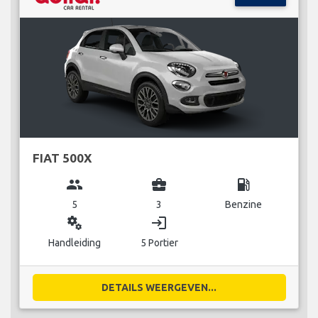
FIAT 500X
group
business_center
local_gas_station
5
3
Benzine
miscellaneous_services
login
Handleiding
5 Portier
DETAILS WEERGEVEN...