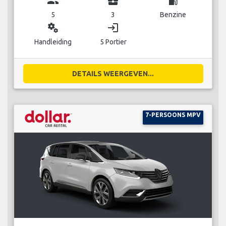
group
business_center
local_gas_station
5
3
Benzine
miscellaneous_services
login
Handleiding
5 Portier
DETAILS WEERGEVEN...
7-PERSOONS MPV