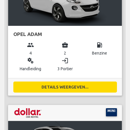
OPEL ADAM
group
business_center
local_gas_station
4
2
Benzine
miscellaneous_services
login
Handleiding
3 Portier
DETAILS WEERGEVEN...
MINI