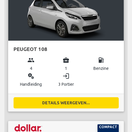
PEUGEOT 108
group
business_center
local_gas_station
4
1
Benzine
miscellaneous_services
login
Handleiding
3 Portier
DETAILS WEERGEVEN...
COMPACT