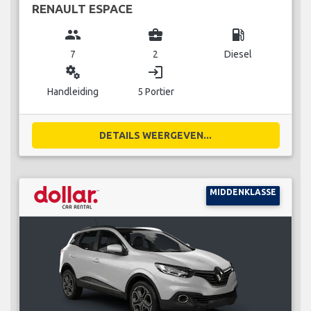
RENAULT ESPACE
group
business_center
local_gas_station
7
2
Diesel
miscellaneous_services
login
Handleiding
5 Portier
DETAILS WEERGEVEN...
MIDDENKLASSE