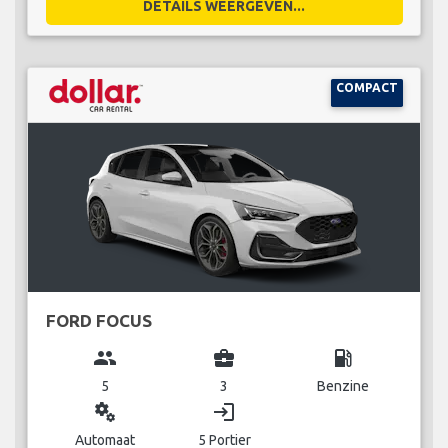
DETAILS WEERGEVEN...
COMPACT
FORD FOCUS
group
business_center
local_gas_station
5
3
Benzine
miscellaneous_services
login
Automaat
5 Portier