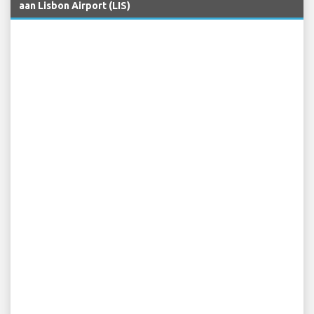
Andere luchtvaartmaatschappijen die diensten verlenen
aan Lisbon Airport (LIS)