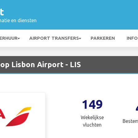
t
matie en diensten
ERHUUR
AIRPORT TRANSFERS
PARKEREN
INFO
op Lisbon Airport - LIS
149
Wekelijkse
Beste
vluchten