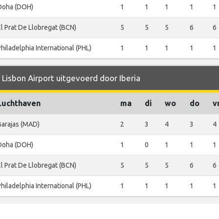
Doha (DOH)
1
1
1
1
1
El Prat De Llobregat (BCN)
5
5
5
6
6
Philadelphia International (PHL)
1
1
1
1
1
 Lisbon Airport uitgevoerd door Iberia
Luchthaven
ma
di
wo
do
v
Barajas (MAD)
2
3
4
3
4
Doha (DOH)
1
0
1
1
1
El Prat De Llobregat (BCN)
5
5
5
6
6
Philadelphia International (PHL)
1
1
1
1
1