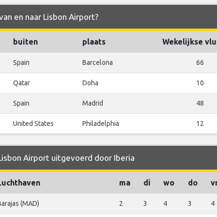
 van en naar Lisbon Airport?
buiten
plaats
Wekelijkse vl
Spain
Barcelona
66
Qatar
Doha
10
Spain
Madrid
48
United States
Philadelphia
12
Lisbon Airport uitgevoerd door Iberia
Luchthaven
ma
di
wo
do
v
Barajas (MAD)
2
3
4
3
4