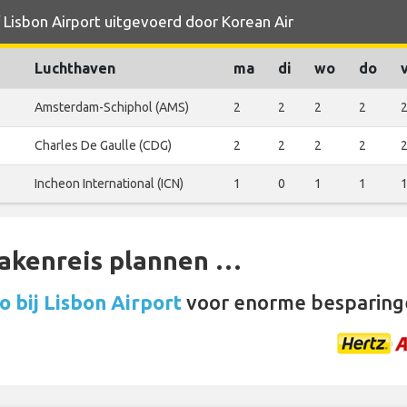
 Lisbon Airport uitgevoerd door Korean Air
Luchthaven
ma
di
wo
do
Amsterdam-Schiphol (AMS)
2
2
2
2
Charles De Gaulle (CDG)
2
2
2
2
Incheon International (ICN)
1
0
1
1
zakenreis plannen …
 bij Lisbon Airport
voor enorme besparing