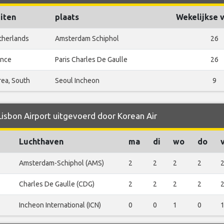
iten
plaats
Wekelijkse 
therlands
Amsterdam Schiphol
26
ance
Paris Charles De Gaulle
26
rea, South
Seoul Incheon
9
Lisbon Airport uitgevoerd door Korean Air
Luchthaven
ma
di
wo
do
Amsterdam-Schiphol (AMS)
2
2
2
2
Charles De Gaulle (CDG)
2
2
2
2
Incheon International (ICN)
0
0
1
0