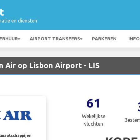
t
matie en diensten
ERHUUR
AIRPORT TRANSFERS
PARKEREN
INFO
 Air op Lisbon Airport - LIS
61
Wekelijkse
Beste
vluchten
rtmaatschappijen