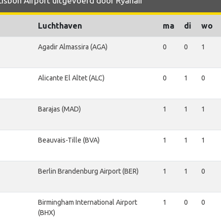
Lisbon Airport uitgevoerd door Ryanair
Luchthaven
ma
di
wo
Agadir Almassira (AGA)
0
0
1
Alicante El Altet (ALC)
0
1
0
Barajas (MAD)
1
1
1
Beauvais-Tille (BVA)
1
1
1
Berlin Brandenburg Airport (BER)
1
1
0
Birmingham International Airport
1
0
0
(BHX)