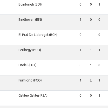
Edinburgh (EDI)
0
0
1
Eindhoven (EIN)
1
0
0
El Prat De Llobregat (BCN)
0
1
0
Ferihegy (BUD)
1
1
1
Findel (LUX)
0
1
0
Fiumicino (FCO)
1
2
1
Galileo Galilei (PSA)
0
0
1