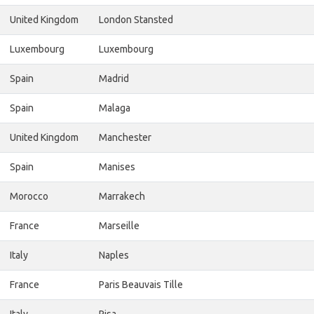
United Kingdom
London Stansted
Luxembourg
Luxembourg
Spain
Madrid
Spain
Malaga
United Kingdom
Manchester
Spain
Manises
Morocco
Marrakech
France
Marseille
Italy
Naples
France
Paris Beauvais Tille
Italy
Pisa