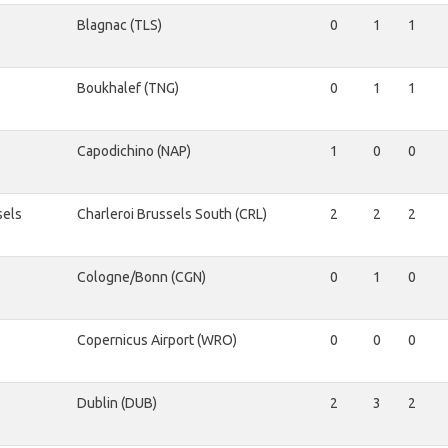
Blagnac (TLS)
0
1
1
Boukhalef (TNG)
0
1
1
Capodichino (NAP)
1
0
0
sels
Charleroi Brussels South (CRL)
2
2
2
Cologne/Bonn (CGN)
0
1
0
Copernicus Airport (WRO)
0
0
0
Dublin (DUB)
2
3
2