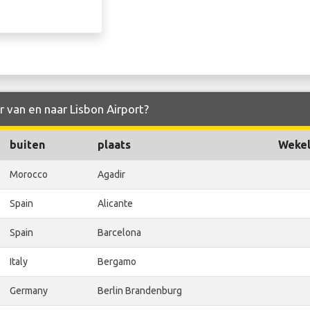
r van en naar Lisbon Airport?
buiten
plaats
Wekel
Morocco
Agadir
Spain
Alicante
Spain
Barcelona
Italy
Bergamo
Germany
Berlin Brandenburg