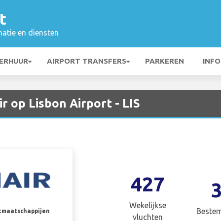
t
matie en diensten
ERHUUR
AIRPORT TRANSFERS
PARKEREN
INFO
r op Lisbon Airport - LIS
427
Wekelijkse
Beste
rtmaatschappijen
vluchten