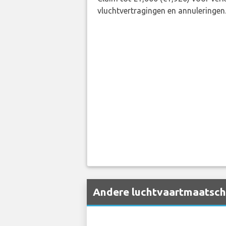
Claim tot £1,600 (€1,920) voor ve
vluchtvertragingen en annuleringen
Andere luchtvaartmaatschap