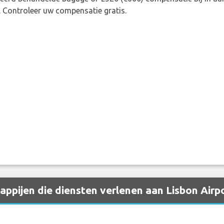
rkeerd behandelde bagage of £520 (€600) compensatie bij in 
. Controleer uw compensatie gratis.
pijen die diensten verlenen aan Lisbon Airpo