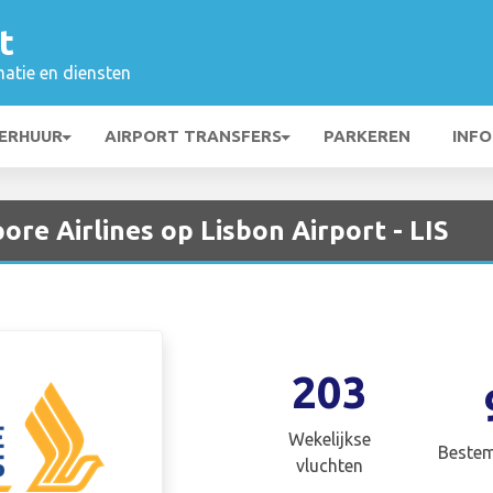
t
matie en diensten
ERHUUR
AIRPORT TRANSFERS
PARKEREN
INFO
ore Airlines op Lisbon Airport - LIS
203
Wekelijkse
Beste
vluchten