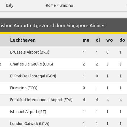
Italy
Rome Fiumicino
Lisbon Airport uitgevoerd door Singapore Airlines
Luchthaven
ma
di
wo
do
Brussels Airport (BRU)
1
1
0
1
e
Charles De Gaulle (CDG)
2
2
2
2
El Prat De Llobregat (BCN)
1
0
1
1
Fiumicino (FCO)
0
1
1
1
Frankfurt International Airport (FRA)
4
4
4
4
Istanbul Airport (IST)
1
1
1
1
London Gatwick (LGW)
1
1
1
1