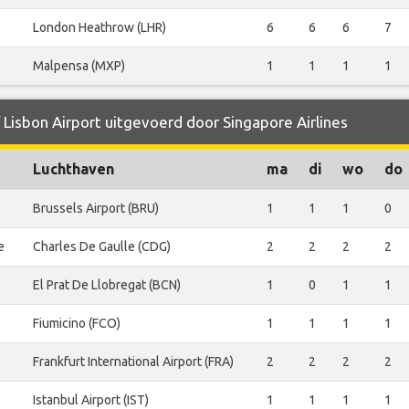
London Heathrow (LHR)
6
6
6
7
Malpensa (MXP)
1
1
1
1
 Lisbon Airport uitgevoerd door Singapore Airlines
Luchthaven
ma
di
wo
do
Brussels Airport (BRU)
1
1
1
0
e
Charles De Gaulle (CDG)
2
2
2
2
El Prat De Llobregat (BCN)
1
0
1
1
Fiumicino (FCO)
1
1
1
1
Frankfurt International Airport (FRA)
2
2
2
2
Istanbul Airport (IST)
1
1
1
1