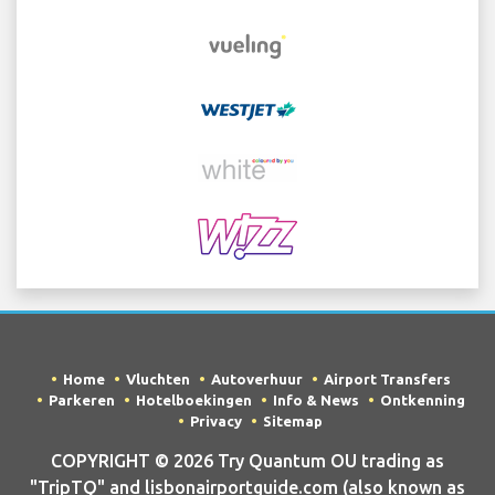
Home
Vluchten
Autoverhuur
Airport Transfers
Parkeren
Hotelboekingen
Info & News
Ontkenning
Privacy
Sitemap
COPYRIGHT © 2026 Try Quantum OU trading as
"TripTQ" and lisbonairportguide.com (also known as