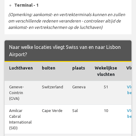
Terminal - 1
(Opmerking: aankomst- en vertrekterminals kunnen en zullen
om verschillende redenen veranderen - controleer altijd de
aankomst- en vertrekschermen op de luchthaven)
Naar welke locaties vliegt Swiss van en naar Lisbon
Airport?
Luchthaven
buiten
plaats
Wekelijkse
Vluc
vluchten
Geneve-
Switzerland
Geneva
51
Vluc
Cointrin
beki
(GVA)
Amilcar
Cape Verde
Sal
10
Vluc
Cabral
beki
International
(SID)