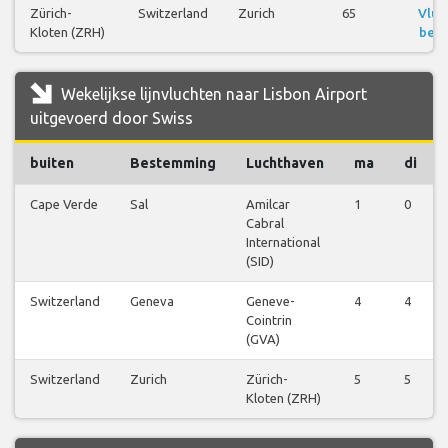
Zürich-
Switzerland
Zurich
65
Vluc
Kloten (ZRH)
beki
Wekelijkse lijnvluchten naar Lisbon Airport
uitgevoerd door Swiss
buiten
Bestemming
Luchthaven
ma
di
Cape Verde
Sal
Amilcar
1
0
Cabral
International
(SID)
Switzerland
Geneva
Geneve-
4
4
Cointrin
(GVA)
Switzerland
Zurich
Zürich-
5
5
Kloten (ZRH)