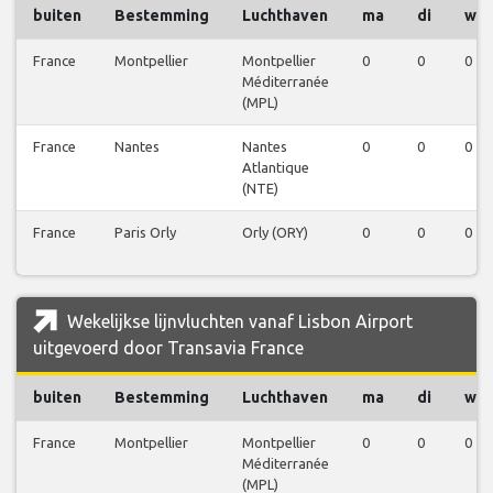
buiten
Bestemming
Luchthaven
ma
di
wo
France
Montpellier
Montpellier
0
0
0
Méditerranée
(MPL)
France
Nantes
Nantes
0
0
0
Atlantique
(NTE)
France
Paris Orly
Orly (ORY)
0
0
0
Wekelijkse lijnvluchten vanaf Lisbon Airport
uitgevoerd door Transavia France
buiten
Bestemming
Luchthaven
ma
di
wo
France
Montpellier
Montpellier
0
0
0
Méditerranée
(MPL)