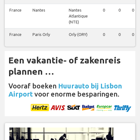
France
Nantes
Nantes
0
0
0
Atlantique
(NTE)
France
Paris Orly
Orly (ORY)
0
0
0
Een vakantie- of zakenreis
plannen …
Vooraf boeken
Huurauto bij Lisbon
Airport
voor enorme besparingen.