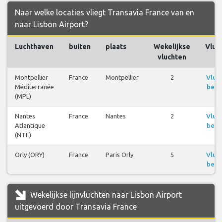
Naar welke locaties vliegt Transavia France van en
naar Lisbon Airport?
Luchthaven
buiten
plaats
Wekelijkse
Vluc
vluchten
Montpellier
France
Montpellier
2
Vluc
Méditerranée
beki
(MPL)
Nantes
France
Nantes
2
Vluc
Atlantique
beki
(NTE)
Orly (ORY)
France
Paris Orly
5
Vluc
beki
Wekelijkse lijnvluchten naar Lisbon Airport
uitgevoerd door Transavia France