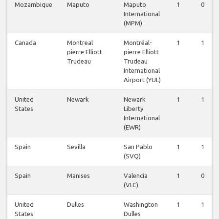
Mozambique
Maputo
Maputo
1
0
International
(MPM)
Canada
Montreal
Montréal-
1
1
pierre Elliott
pierre Elliott
Trudeau
Trudeau
International
Airport (YUL)
United
Newark
Newark
1
1
States
Liberty
International
(EWR)
Spain
Sevilla
San Pablo
1
1
(SVQ)
Spain
Manises
Valencia
1
0
(VLC)
United
Dulles
Washington
1
1
States
Dulles