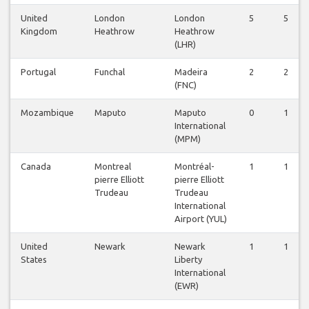
United
London
London
5
5
Kingdom
Heathrow
Heathrow
(LHR)
Portugal
Funchal
Madeira
2
2
(FNC)
Mozambique
Maputo
Maputo
0
1
International
(MPM)
Canada
Montreal
Montréal-
1
1
pierre Elliott
pierre Elliott
Trudeau
Trudeau
International
Airport (YUL)
United
Newark
Newark
1
1
States
Liberty
International
(EWR)