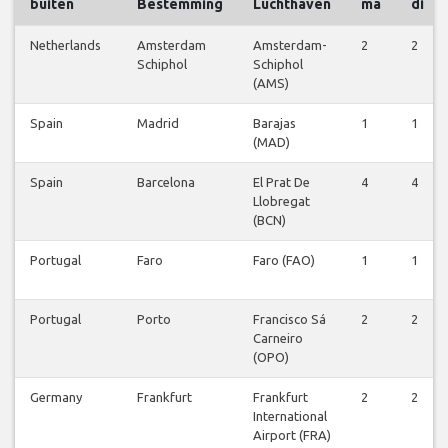
buiten
Bestemming
Luchthaven
ma
di
Netherlands
Amsterdam
Amsterdam-
2
2
Schiphol
Schiphol
(AMS)
Spain
Madrid
Barajas
1
1
(MAD)
Spain
Barcelona
El Prat De
4
4
Llobregat
(BCN)
Portugal
Faro
Faro (FAO)
1
1
Portugal
Porto
Francisco Sá
2
2
Carneiro
(OPO)
Germany
Frankfurt
Frankfurt
2
2
International
Airport (FRA)