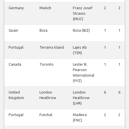
Germany
Munich
Franz Josef
2
2
Strauss
(MUC)
Spain
Ibiza
Ibiza (IBZ)
1
1
Portugal
Terceira Island
Lajes Ab
1
1
(TER)
Canada
Toronto
Lester B.
1
1
Pearson
International
(YYZ)
United
London
London
6
6
Kingdom
Heathrow
Heathrow
(LHR)
Portugal
Funchal
Madeira
2
2
(FNC)