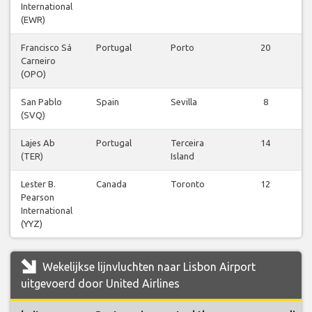
International
(EWR)
Francisco Sá
Portugal
Porto
20
Carneiro
(OPO)
San Pablo
Spain
Sevilla
8
(SVQ)
Lajes Ab
Portugal
Terceira
14
(TER)
Island
Lester B.
Canada
Toronto
12
Pearson
International
(YYZ)
Wekelijkse lijnvluchten naar Lisbon Airport
uitgevoerd door United Airlines