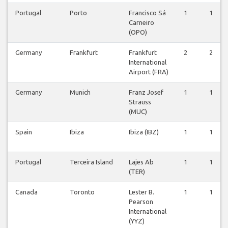
Portugal
Porto
Francisco Sá
1
1
Carneiro
(OPO)
Germany
Frankfurt
Frankfurt
2
2
International
Airport (FRA)
Germany
Munich
Franz Josef
1
1
Strauss
(MUC)
Spain
Ibiza
Ibiza (IBZ)
1
1
Portugal
Terceira Island
Lajes Ab
1
1
(TER)
Canada
Toronto
Lester B.
1
1
Pearson
International
(YYZ)