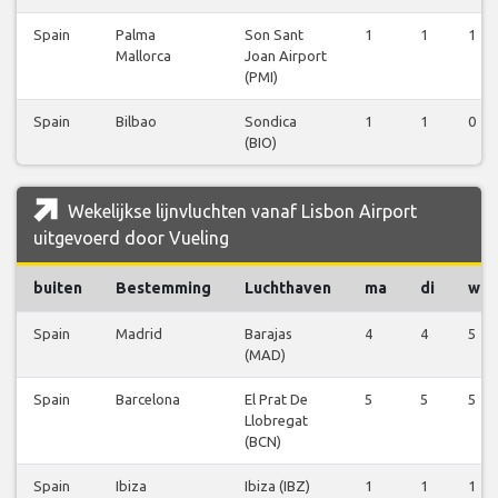
Spain
Palma
Son Sant
1
1
1
Mallorca
Joan Airport
(PMI)
Spain
Bilbao
Sondica
1
1
0
(BIO)
Wekelijkse lijnvluchten vanaf Lisbon Airport
uitgevoerd door Vueling
buiten
Bestemming
Luchthaven
ma
di
wo
Spain
Madrid
Barajas
4
4
5
(MAD)
Spain
Barcelona
El Prat De
5
5
5
Llobregat
(BCN)
Spain
Ibiza
Ibiza (IBZ)
1
1
1