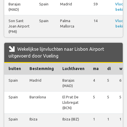
Barajas
Spain
Madrid
59
Vluch
(MAD)
bekijk
Son Sant
Spain
Palma
14
Vluch
Joan Airport
Mallorca
bekijk
(PMI)
Wekelijkse lijnvluchten naar Lisbon Airport
uitgevoerd door Vueling
buiten
Bestemming
Luchthaven
ma
di
wo
Spain
Madrid
Barajas
4
5
6
(MAD)
Spain
Barcelona
El Prat De
5
5
5
Llobregat
(BCN)
Spain
Ibiza
Ibiza (IBZ)
1
1
1