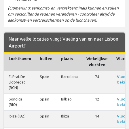
(Opmerking: aankomst- en vertrekterminals kunnen en zullen
om verschillende redenen veranderen - controleer altijd de
aankomst- en vertrekschermen op de luchthaven)
Naar welke locaties vliegt Vueling van en naar Lisbon
Airport?
Luchthaven
buiten
plaats
Wekelijkse
Vluch
vluchten
El Prat De
Spain
Barcelona
74
Vluch
Llobregat
bekijk
(BCN)
Sondica
Spain
Bilbao
12
Vluch
(BIO)
bekijk
Ibiza (IBZ)
Spain
Ibiza
14
Vluch
bekijk