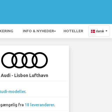
KERING
INFO & NYHEDER
HOTELLER
dansk
Audi - Lisbon Lufthavn
Audi-modeller
.
lgængelig fra
18 leverandører
.