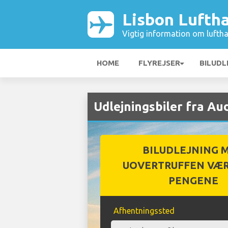
Lisbon Lufth
Vigtig information om luftha
HOME
FLYREJSER
BILUDL
Udlejningsbiler fra Au
BILUDLEJNING 
UOVERTRUFFEN VÆR
PENGENE
Afhentningssted