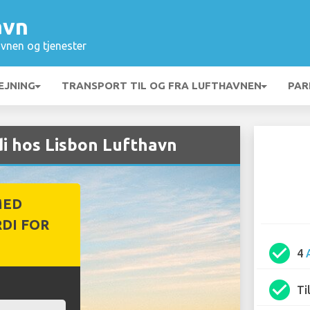
avn
vnen og tjenester
EJNING
TRANSPORT TIL OG FRA LUFTHAVNEN
PAR
di hos Lisbon Lufthavn
MED
DI FOR
check_circle
4
check_circle
Ti