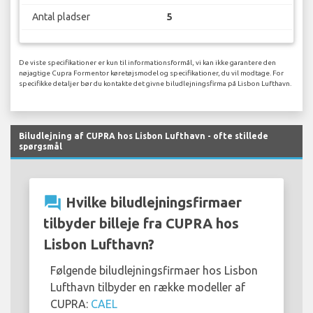
Antal pladser
5
De viste specifikationer er kun til informationsformål, vi kan ikke garantere den
nøjagtige Cupra Formentor køretøjsmodel og specifikationer, du vil modtage. For
specifikke detaljer bør du kontakte det givne biludlejningsfirma på Lisbon Lufthavn.
Biludlejning af CUPRA hos Lisbon Lufthavn - ofte stillede
spørgsmål
question_answer
Hvilke biludlejningsfirmaer
tilbyder billeje fra CUPRA hos
Lisbon Lufthavn?
Følgende biludlejningsfirmaer hos Lisbon
Lufthavn tilbyder en række modeller af
CUPRA:
CAEL