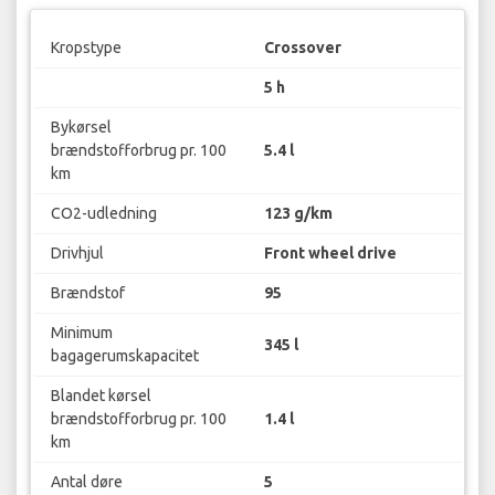
Kropstype
Crossover
5 h
Bykørsel
brændstofforbrug pr. 100
5.4 l
km
CO2-udledning
123 g/km
Drivhjul
Front wheel drive
Brændstof
95
Minimum
345 l
bagagerumskapacitet
Blandet kørsel
brændstofforbrug pr. 100
1.4 l
km
Antal døre
5