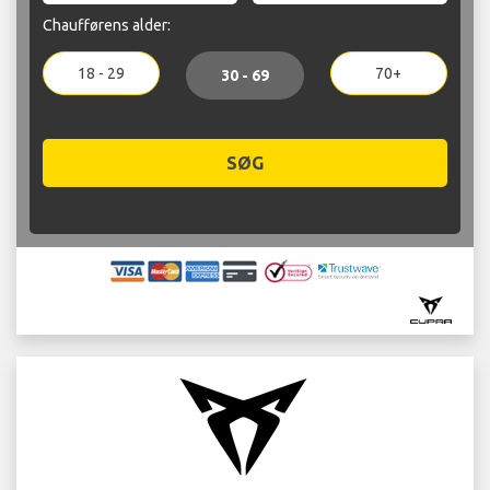
Chaufførens alder:
18 - 29
70+
30 - 69
SØG