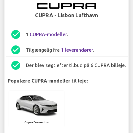
CUPRA - Lisbon Lufthavn
check_circle
1
CUPRA-modeller
.
check_circle
Tilgængelig fra
1 leverandører
.
check_circle
Der blev søgt efter tilbud på 6 CUPRA billeje.
Populære CUPRA-modeller til leje:
Cupra Formentor