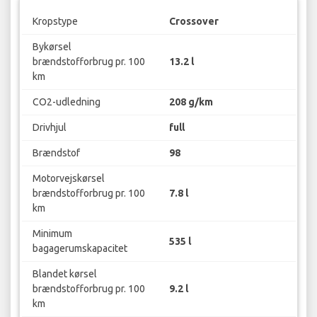
Kropstype
Crossover
Bykørsel
brændstofforbrug pr. 100
13.2 l
km
CO2-udledning
208 g/km
Drivhjul
full
Brændstof
98
Motorvejskørsel
brændstofforbrug pr. 100
7.8 l
km
Minimum
535 l
bagagerumskapacitet
Blandet kørsel
brændstofforbrug pr. 100
9.2 l
km