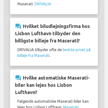
Maserati:
DRIVALIA
question_answer
Hvilket biludlejningsfirma hos
Lisbon Lufthavn tilbyder den
billigste billeje fra Maserati?
DRIVALIA tilbyder ofte de
bedste priser på
billeje fra Maserati
.
question_answer
Hvilke automatiske Maserati-
biler kan lejes hos Lisbon
Lufthavn?
Følgende automatiske Maserati-biler kan
lejes hos Lisbon Lufthavn:
Maserati