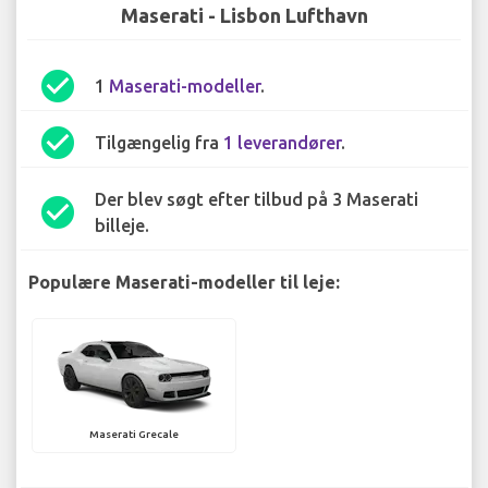
Maserati - Lisbon Lufthavn
check_circle
1
Maserati-modeller
.
check_circle
Tilgængelig fra
1 leverandører
.
Der blev søgt efter tilbud på 3 Maserati
check_circle
billeje.
Populære Maserati-modeller til leje:
Maserati Grecale