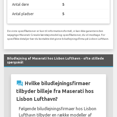
Antal døre
5
Antal pladser
5
De viste specifikationer er kun til informationsformål, vi kan ikke garantere den
nøjagtige Maserati Grecale køretøjsmodel og specifikationer, du vil modtage. For
specifikke detaljer bør du kontakte det givne biludlejningsfirma på Lisbon Lufthavn.
Biludlejning af Maserati hos Lisbon Lufthavn - ofte stillede
spørgsmål
question_answer
Hvilke biludlejningsfirmaer
tilbyder billeje fra Maserati hos
Lisbon Lufthavn?
Følgende biludlejningsfirmaer hos Lisbon
Lufthavn tilbyder en række modeller af