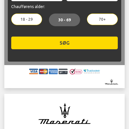
Chaufførens alder:
18 - 29
70+
30 - 69
SØG