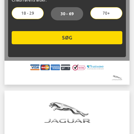
18 - 29
70+
30 - 69
SØG