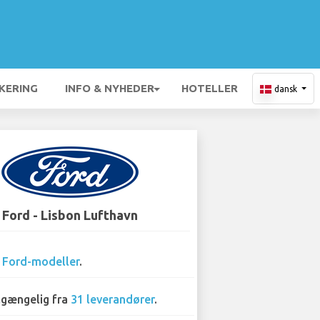
KERING
INFO & NYHEDER
HOTELLER
dansk
Ford - Lisbon Lufthavn
3
Ford-modeller
.
lgængelig fra
31 leverandører
.