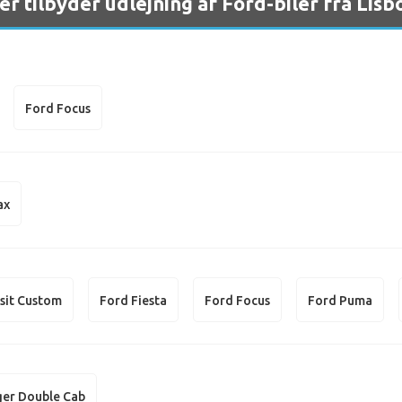
er tilbyder udlejning af Ford-biler fra Lis
Ford Focus
ax
sit Custom
Ford Fiesta
Ford Focus
Ford Puma
ger Double Cab