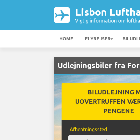
Lisbon Lufth
Vigtig information om luftha
HOME
FLYREJSER
BILUDL
Udlejningsbiler fra Fo
BILUDLEJNING 
UOVERTRUFFEN VÆR
PENGENE
Afhentningssted