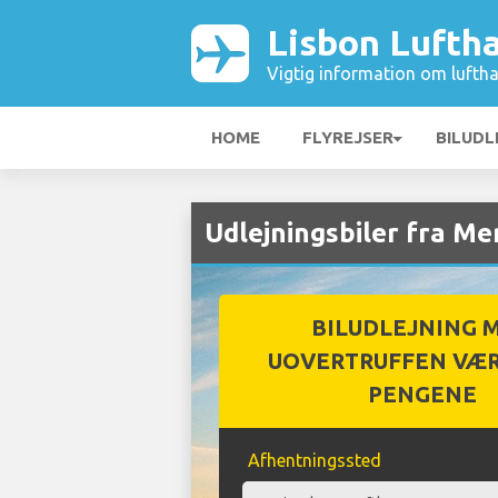
Lisbon Lufth
Vigtig information om luftha
HOME
FLYREJSER
BILUDL
Udlejningsbiler fra M
BILUDLEJNING 
UOVERTRUFFEN VÆR
PENGENE
Afhentningssted