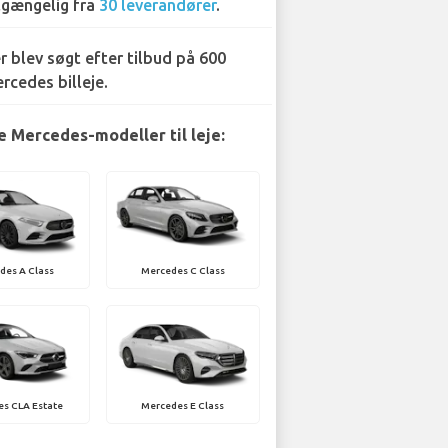
lgængelig fra
30 leverandører
.
r blev søgt efter tilbud på 600
rcedes billeje.
 Mercedes-modeller til leje:
des A Class
Mercedes C Class
s CLA Estate
Mercedes E Class