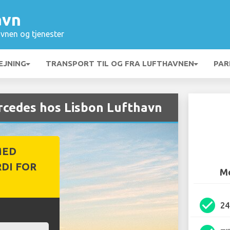
avn
vnen og tjenester
EJNING
TRANSPORT TIL OG FRA LUFTHAVNEN
PAR
ercedes hos Lisbon Lufthavn
MED
DI FOR
Me
check_circle
2