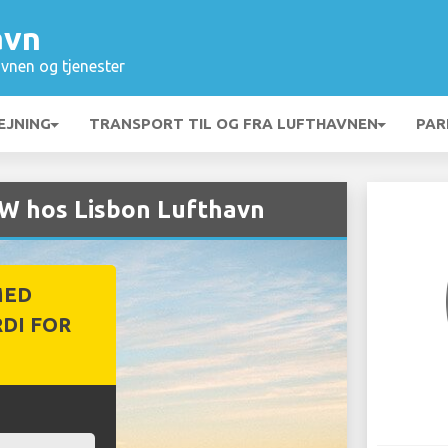
avn
vnen og tjenester
EJNING
TRANSPORT TIL OG FRA LUFTHAVNEN
PAR
MW hos Lisbon Lufthavn
MED
DI FOR