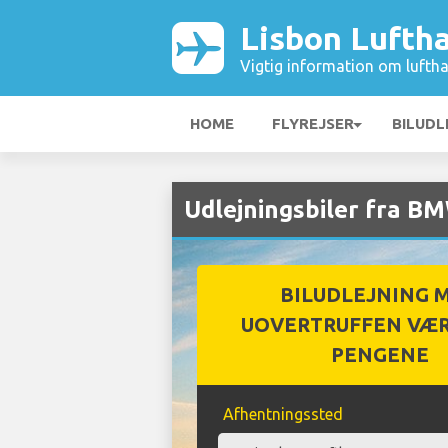
Lisbon Lufth
Vigtig information om luftha
HOME
FLYREJSER
BILUDL
Udlejningsbiler fra B
BILUDLEJNING 
UOVERTRUFFEN VÆR
PENGENE
Afhentningssted