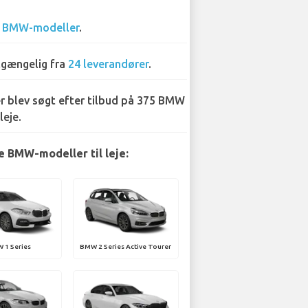
3
BMW-modeller
.
lgængelig fra
24 leverandører
.
r blev søgt efter tilbud på 375 BMW
leje.
 BMW-modeller til leje:
 1 Series
BMW 2 Series Active Tourer