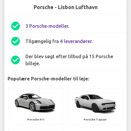
Porsche - Lisbon Lufthavn
check_circle
3
Porsche-modeller
.
check_circle
Tilgængelig fra
4 leverandører
.
Der blev søgt efter tilbud på 15 Porsche
check_circle
billeje.
Populære Porsche-modeller til leje:
Porsche 911
Porsche Taycan