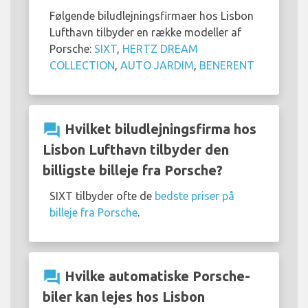
Følgende biludlejningsfirmaer hos Lisbon
Lufthavn tilbyder en række modeller af
Porsche:
SIXT
,
HERTZ DREAM
COLLECTION
,
AUTO JARDIM
,
BENERENT
question_answer
Hvilket biludlejningsfirma hos
Lisbon Lufthavn tilbyder den
billigste billeje fra Porsche?
SIXT tilbyder ofte de
bedste priser på
billeje fra Porsche
.
question_answer
Hvilke automatiske Porsche-
biler kan lejes hos Lisbon