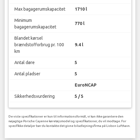
Max bagagerumskapacitet
1710 l
Minimum
770 l
bagagerumskapacitet
Blandet kørsel
brændstofforbrug pr. 100
9.4 l
km
Antal døre
5
Antal pladser
5
EuroNCAP
Sikkerhedsvurdering
5 / 5
De viste specifikationer er kun til informationsformål, vi kan ikke garantere den
nøjagtige Porsche Cayenne køretøjsmodel og specifikationer, du vil modtage. For
specifikke detaljer bør du kontakte det givne biludlejningsfirma på Lisbon Lufthavn.