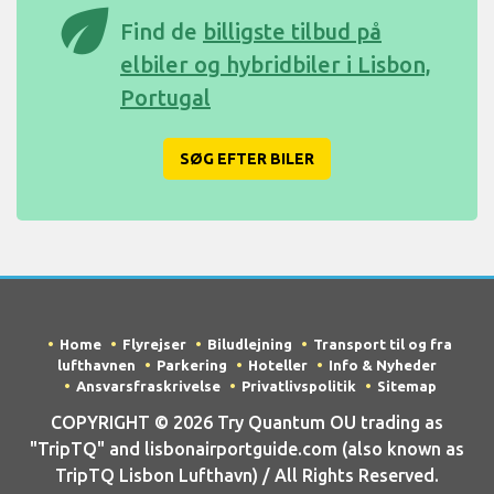
eco
Find de
billigste tilbud på
elbiler og hybridbiler i Lisbon,
Portugal
SØG EFTER BILER
Home
Flyrejser
Biludlejning
Transport til og fra
lufthavnen
Parkering
Hoteller
Info & Nyheder
Ansvarsfraskrivelse
Privatlivspolitik
Sitemap
COPYRIGHT © 2026 Try Quantum OU trading as
"TripTQ" and lisbonairportguide.com (also known as
TripTQ Lisbon Lufthavn) / All Rights Reserved.