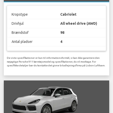
Kropstype
Cabriolet
Drivhjul
All wheel drive (AWD)
Brændstof
98
Antal pladser
4
De viste specifikationer er kun til informationsformål, vi kan ikke garantere den
nøjagtige Porsche 911 køretøjsmodel og specifikationer, du vil modtage. For
specifikke detaljer bør du kontakte det givne biludlejningsfirma på Lisbon Lufthavn.