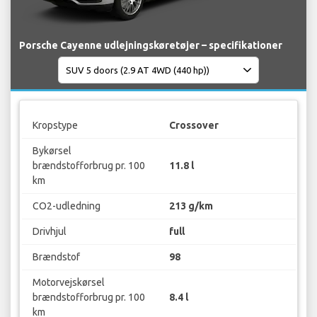
Porsche Cayenne udlejningskøretøjer – specifikationer
Kropstype
Crossover
Bykørsel
brændstofforbrug pr. 100
11.8 l
km
CO2-udledning
213 g/km
Drivhjul
full
Brændstof
98
Motorvejskørsel
brændstofforbrug pr. 100
8.4 l
km