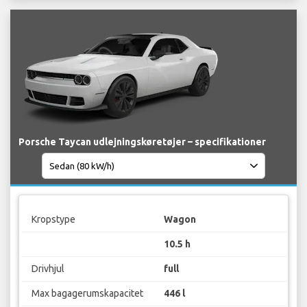
Porsche Taycan udlejningskøretøjer – specifikationer
Kropstype
Wagon
10.5 h
Drivhjul
full
Max bagagerumskapacitet
446 l