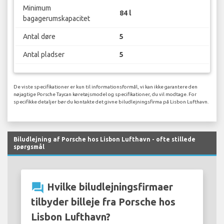
Minimum
84 l
bagagerumskapacitet
Antal døre
5
Antal pladser
5
De viste specifikationer er kun til informationsformål, vi kan ikke garantere den
nøjagtige Porsche Taycan køretøjsmodel og specifikationer, du vil modtage. For
specifikke detaljer bør du kontakte det givne biludlejningsfirma på Lisbon Lufthavn.
Biludlejning af Porsche hos Lisbon Lufthavn - ofte stillede
spørgsmål
question_answer
Hvilke biludlejningsfirmaer
tilbyder billeje fra Porsche hos
Lisbon Lufthavn?