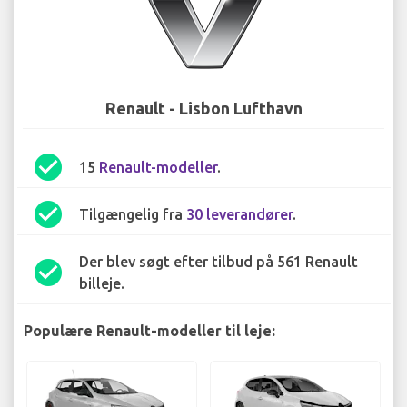
Renault - Lisbon Lufthavn
check_circle
15
Renault-modeller
.
check_circle
Tilgængelig fra
30 leverandører
.
Der blev søgt efter tilbud på 561 Renault
check_circle
billeje.
Populære Renault-modeller til leje: