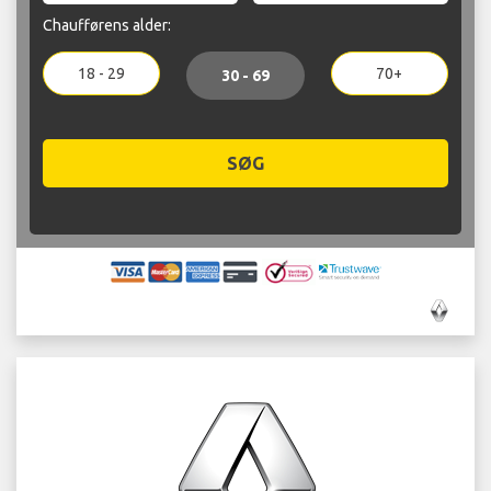
Chaufførens alder:
18 - 29
70+
30 - 69
SØG