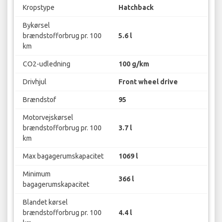
Kropstype
Hatchback
Bykørsel
brændstofforbrug pr. 100
5.6 l
km
CO2-udledning
100 g/km
Drivhjul
Front wheel drive
Brændstof
95
Motorvejskørsel
brændstofforbrug pr. 100
3.7 l
km
Max bagagerumskapacitet
1069 l
Minimum
366 l
bagagerumskapacitet
Blandet kørsel
brændstofforbrug pr. 100
4.4 l