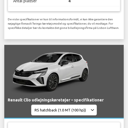
Antal pladser
4
De viste specifikationer er kun til informationsformål, vi kan ikke garantere den
nøjagtige Renault Twingo køretøjsmodel og specifikationer, du vil modtage. For
specifikke detaljer bør du kontakte det givne biludlejningsfirma på Lisbon Lufthavn.
Renault Clio udlejningskøretøjer – specifikationer