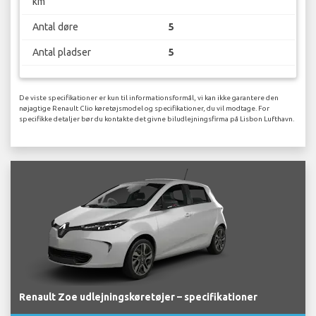
km
Antal døre
5
Antal pladser
5
De viste specifikationer er kun til informationsformål, vi kan ikke garantere den
nøjagtige Renault Clio køretøjsmodel og specifikationer, du vil modtage. For
specifikke detaljer bør du kontakte det givne biludlejningsfirma på Lisbon Lufthavn.
Renault Zoe udlejningskøretøjer – specifikationer