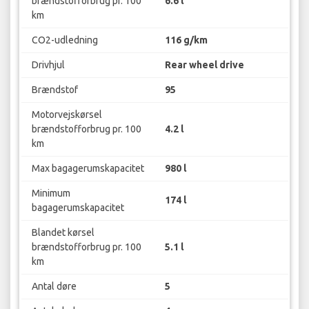
brændstofforbrug pr. 100
6.6 l
km
CO2-udledning
116 g/km
Drivhjul
Rear wheel drive
Brændstof
95
Motorvejskørsel
brændstofforbrug pr. 100
4.2 l
km
Max bagagerumskapacitet
980 l
Minimum
174 l
bagagerumskapacitet
Blandet kørsel
brændstofforbrug pr. 100
5.1 l
km
Antal døre
5