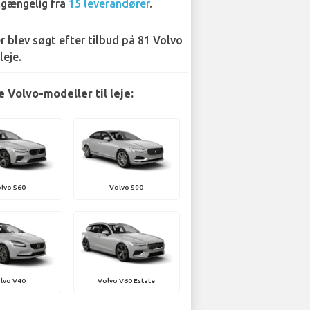
lgængelig fra
15 leverandører
.
r blev søgt efter tilbud på 81 Volvo
leje.
 Volvo-modeller til leje:
lvo S60
Volvo S90
lvo V40
Volvo V60 Estate