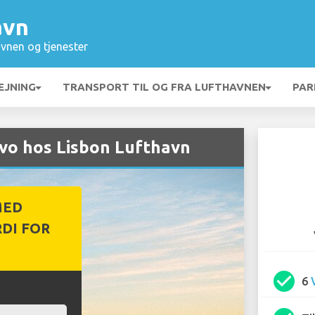
avn
vnen og tjenester
EJNING
TRANSPORT TIL OG FRA LUFTHAVNEN
PAR
lvo hos Lisbon Lufthavn
MED
DI FOR
check_circle
6