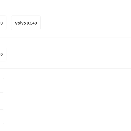
40
Volvo XC40
60
0
0