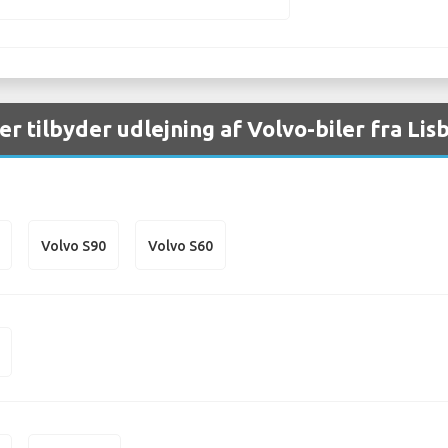
er tilbyder udlejning af Volvo-biler fra Li
Volvo S90
Volvo S60