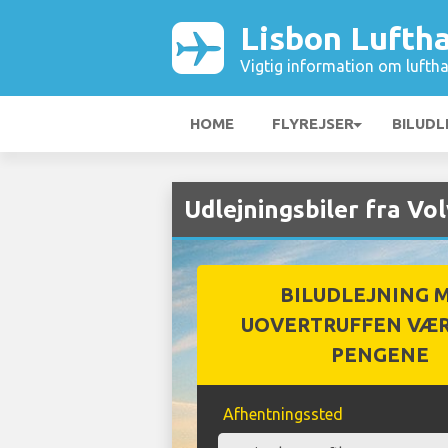
Lisbon Lufth
Vigtig information om luftha
HOME
FLYREJSER
BILUDL
Udlejningsbiler fra Vo
BILUDLEJNING 
UOVERTRUFFEN VÆR
PENGENE
Afhentningssted