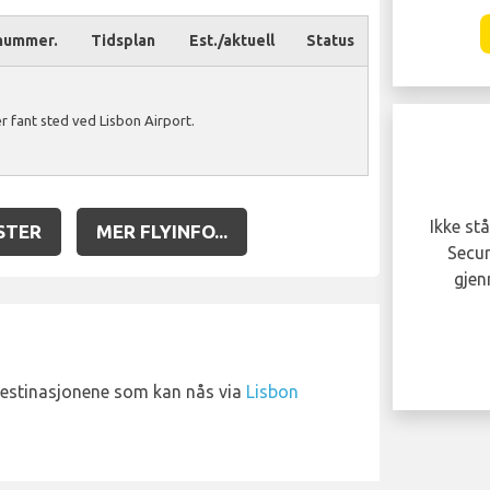
nummer.
Tidsplan
Est./aktuell
Status
 fant sted ved Lisbon Airport.
Ble flyet ditt
forsinket eller
kansellert?
Ikke stå
STER
MER FLYINFO...
Du kan være berettiget til å motta opptil
Secur
600 EUR kompensasjon per person i
gjen
partiet ditt..
KREV NÅ!
destinasjonene som kan nås via
Lisbon