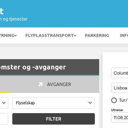
t
n og tjenester
YRNING
FLYPLASSTRANSPORT
PARKERING
INF
omster og -avganger
AVGANGER
FILTER