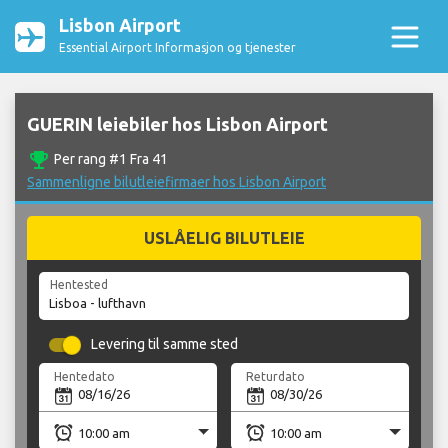
Lisbon Airport
Essential Airport Informasjon og tjenester
GUERIN leiebiler hos Lisbon Airport
emoji_events
Per rang #1 Fra 41
Sammenligne bilutleiefirmaer hos Lisbon Airport
USLÅELIG BILUTLEIE
Hentested
Levering til samme sted
Hentedato
Returdato