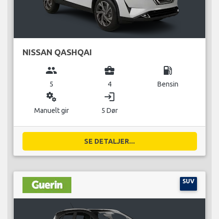
NISSAN QASHQAI
group
business_center
local_gas_station
5
4
Bensin
miscellaneous_services
login
Manuelt gir
5 Dør
SE DETALJER...
SUV