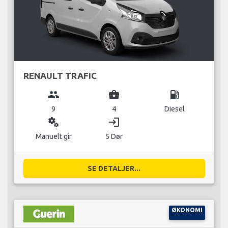
RENAULT TRAFIC
group
business_center
local_gas_station
9
4
Diesel
miscellaneous_services
login
Manuelt gir
5 Dør
SE DETALJER...
ØKONOMI