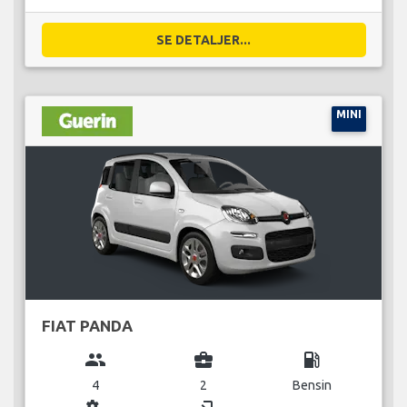
SE DETALJER...
MINI
FIAT PANDA
group
business_center
local_gas_station
4
2
Bensin