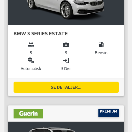
BMW 3 SERIES ESTATE
group
business_center
local_gas_station
5
5
Bensin
miscellaneous_services
login
Automatisk
5 Dør
SE DETALJER...
PREMIUM