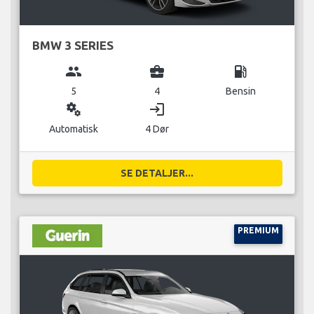
BMW 3 SERIES
group
business_center
local_gas_station
5
4
Bensin
miscellaneous_services
login
Automatisk
4 Dør
SE DETALJER...
PREMIUM