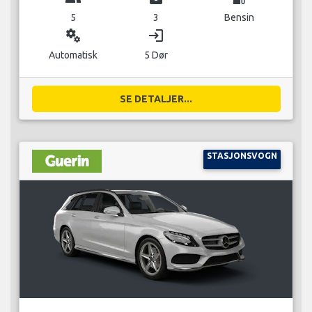
5
3
Bensin
miscellaneous_services
login
Automatisk
5 Dør
SE DETALJER...
STASJONSVOGN