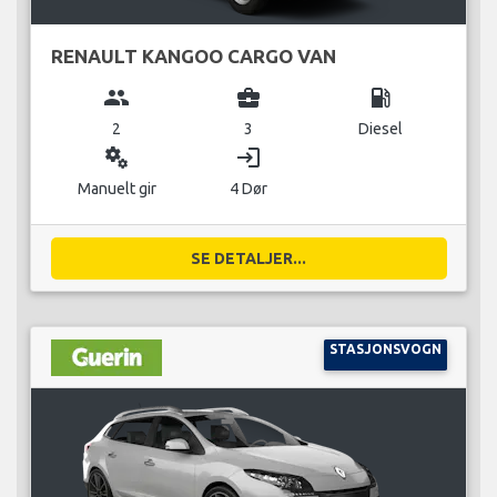
RENAULT KANGOO CARGO VAN
group
business_center
local_gas_station
2
3
Diesel
miscellaneous_services
login
Manuelt gir
4 Dør
SE DETALJER...
STASJONSVOGN