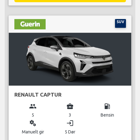
SUV
RENAULT CAPTUR
group
business_center
local_gas_station
5
3
Bensin
miscellaneous_services
login
Manuelt gir
5 Dør