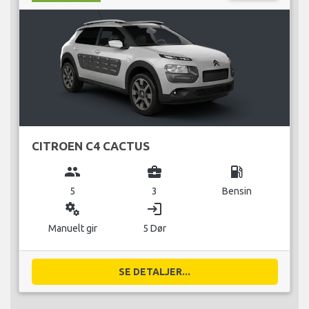
CITROEN C4 CACTUS
group
business_center
local_gas_station
5
3
Bensin
miscellaneous_services
login
Manuelt gir
5 Dør
SE DETALJER...