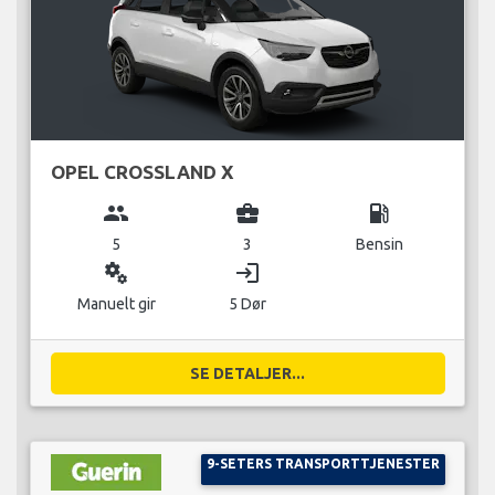
OPEL CROSSLAND X
group
business_center
local_gas_station
5
3
Bensin
miscellaneous_services
login
Manuelt gir
5 Dør
SE DETALJER...
9-SETERS TRANSPORTTJENESTER