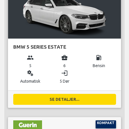
BMW 5 SERIES ESTATE
group
business_center
local_gas_station
5
6
Bensin
miscellaneous_services
login
Automatisk
5 Dør
SE DETALJER...
KOMPAKT