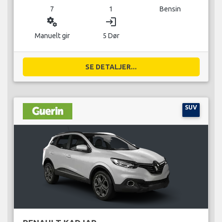
7
1
Bensin
miscellaneous_services
login
Manuelt gir
5 Dør
SE DETALJER...
SUV