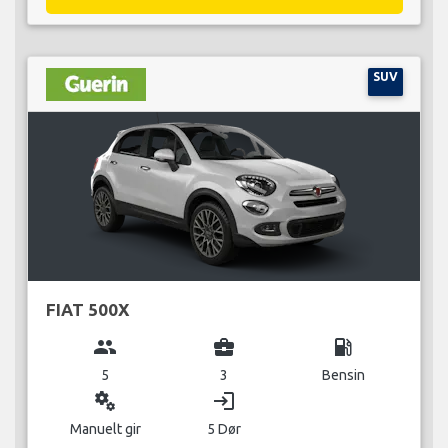
SUV
FIAT 500X
group
business_center
local_gas_station
5
3
Bensin
miscellaneous_services
login
Manuelt gir
5 Dør