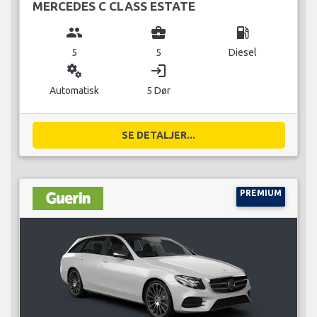
MERCEDES C CLASS ESTATE
group
business_center
local_gas_station
5
5
Diesel
miscellaneous_services
login
Automatisk
5 Dør
SE DETALJER...
PREMIUM