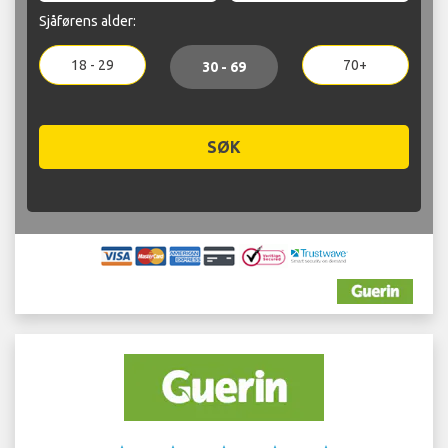
Sjåførens alder:
18 - 29
70+
30 - 69
SØK