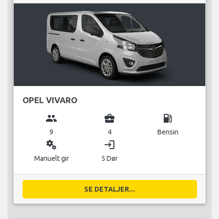
OPEL VIVARO
group
business_center
local_gas_station
9
4
Bensin
miscellaneous_services
login
Manuelt gir
5 Dør
SE DETALJER...