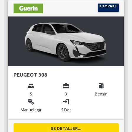
KOMPAKT
PEUGEOT 308
group
business_center
local_gas_station
5
3
Bensin
miscellaneous_services
login
Manuelt gir
5 Dør
SE DETALJER...