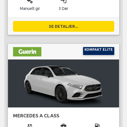
miscellaneous_services
login
Manuelt gir
3 Dør
SE DETALJER...
KOMPAKT ELITE
MERCEDES A CLASS
group
business_center
local_gas_station