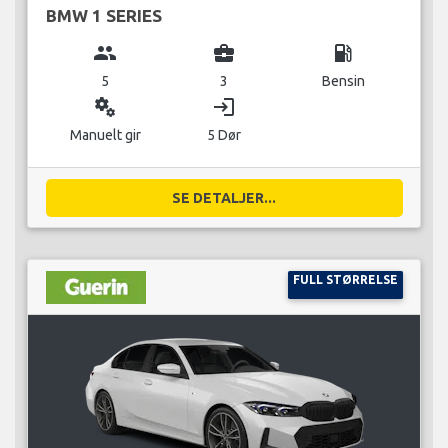
BMW 1 SERIES
group
business_center
local_gas_station
5
3
Bensin
miscellaneous_services
login
Manuelt gir
5 Dør
SE DETALJER...
FULL STØRRELSE