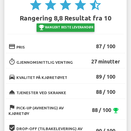
star
star
star
star
star_half
Rangering 8,8 Resultat fra 10
emoji_events
RANGERT BESTE LEVERANDØR
credit_card
87 / 100
PRIS
timer
27 minutter
GJENNOMSNITTLIG VENTING
directions_car
89 / 100
KVALITET PÅ KJØRETØYET
room_service
88 / 100
TJENESTER VED SKRANKE
flag
PICK-UP (AVHENTING) AV
88 / 100
emoji_events
KJØRETØY
beenhere
DROP-OFF (TILBAKELEVERING) AV
90 / 100