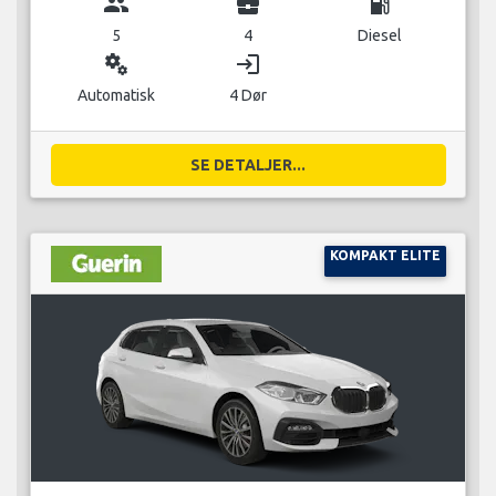
group
business_center
local_gas_station
5
4
Diesel
miscellaneous_services
login
Automatisk
4 Dør
SE DETALJER...
KOMPAKT ELITE