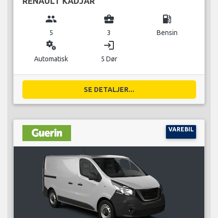
RENAULT KADJAR
group
business_center
local_gas_station
5
3
Bensin
miscellaneous_services
login
Automatisk
5 Dør
SE DETALJER...
VAREBIL