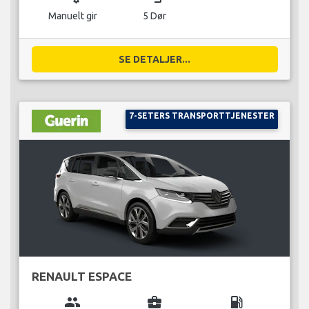
Manuelt gir
5 Dør
SE DETALJER...
7-SETERS TRANSPORTTJENESTER
RENAULT ESPACE
group
business_center
local_gas_station