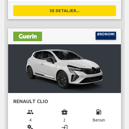
SE DETALJER...
ØKONOMI
RENAULT CLIO
group
business_center
local_gas_station
4
2
Bensin
miscellaneous_services
login