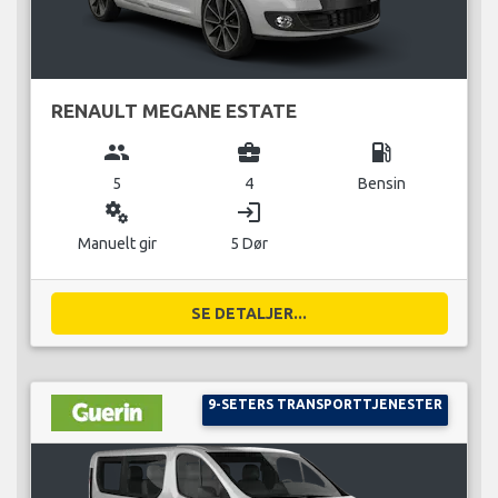
RENAULT MEGANE ESTATE
group
business_center
local_gas_station
5
4
Bensin
miscellaneous_services
login
Manuelt gir
5 Dør
SE DETALJER...
9-SETERS TRANSPORTTJENESTER