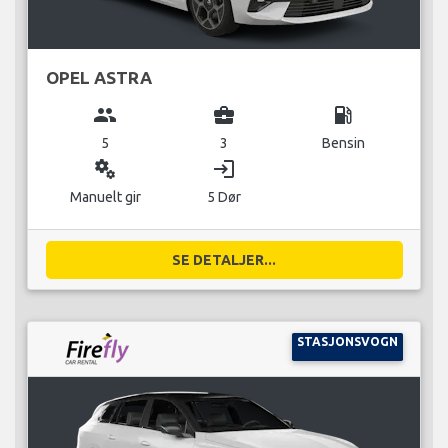
OPEL ASTRA
group
business_center
local_gas_station
5
3
Bensin
miscellaneous_services
login
Manuelt gir
5 Dør
SE DETALJER...
STASJONSVOGN