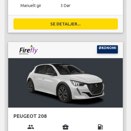
Manuelt gir
3 Dør
SE DETALJER...
ØKONOMI
PEUGEOT 208
group
business_center
local_gas_station