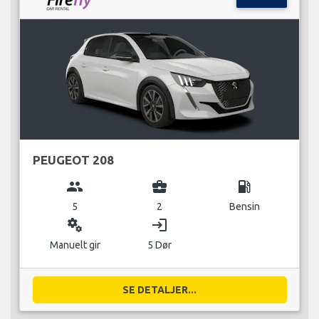
PEUGEOT 208
group
business_center
local_gas_station
5
2
Bensin
miscellaneous_services
login
Manuelt gir
5 Dør
SE DETALJER...