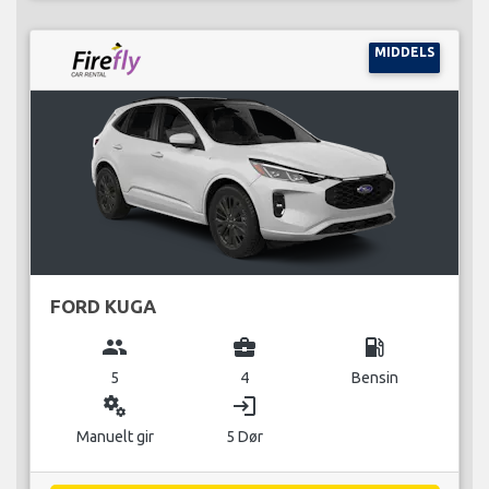
MIDDELS
FORD KUGA
group
business_center
local_gas_station
5
4
Bensin
miscellaneous_services
login
Manuelt gir
5 Dør