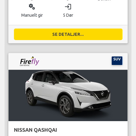
miscellaneous_services
login
Manuelt gir
5 Dør
SE DETALJER...
SUV
NISSAN QASHQAI