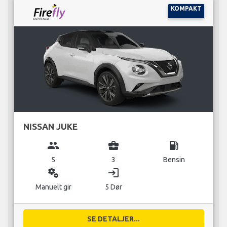
KOMPAKT
NISSAN JUKE
group
business_center
local_gas_station
5
3
Bensin
miscellaneous_services
login
Manuelt gir
5 Dør
SE DETALJER...