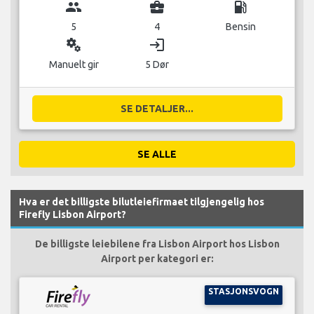
group
business_center
local_gas_station
5
4
Bensin
miscellaneous_services
login
Manuelt gir
5 Dør
SE DETALJER...
SE ALLE
Hva er det billigste bilutleiefirmaet tilgjengelig hos
Firefly Lisbon Airport?
De billigste leiebilene fra Lisbon Airport hos Lisbon
Airport per kategori er:
STASJONSVOGN