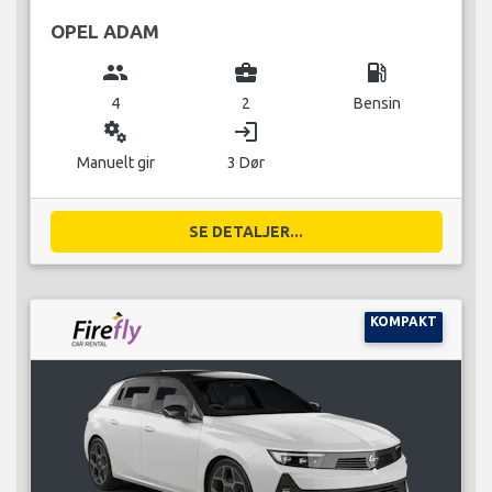
OPEL ADAM
group
business_center
local_gas_station
4
2
Bensin
miscellaneous_services
login
Manuelt gir
3 Dør
SE DETALJER...
KOMPAKT