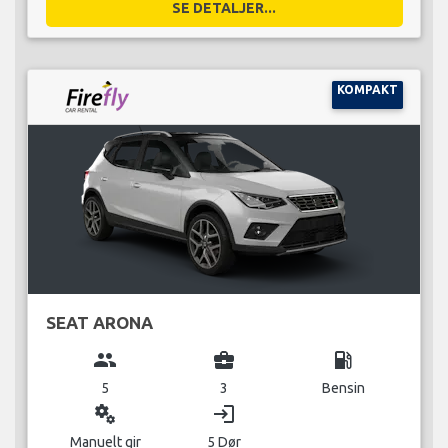
SE DETALJER...
KOMPAKT
SEAT ARONA
group
business_center
local_gas_station
5
3
Bensin
miscellaneous_services
login
Manuelt gir
5 Dør