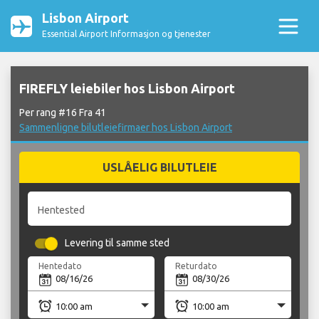
Lisbon Airport
Essential Airport Informasjon og tjenester
FIREFLY leiebiler hos Lisbon Airport
Per rang #16 Fra 41
Sammenligne bilutleiefirmaer hos Lisbon Airport
USLÅELIG BILUTLEIE
Hentested
Levering til samme sted
Hentedato
Returdato