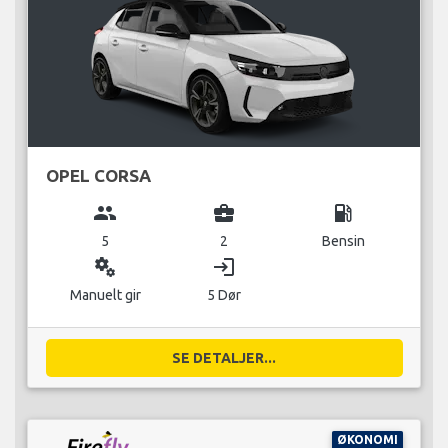
OPEL CORSA
group
business_center
local_gas_station
5
2
Bensin
miscellaneous_services
login
Manuelt gir
5 Dør
SE DETALJER...
ØKONOMI