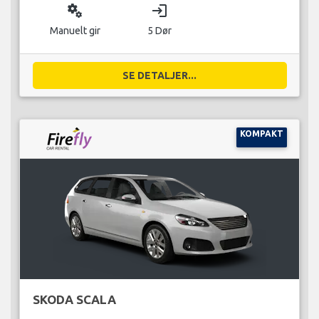
miscellaneous_services
login
Manuelt gir
5 Dør
SE DETALJER...
KOMPAKT
SKODA SCALA