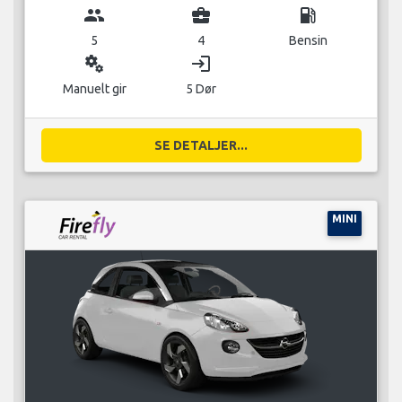
group
business_center
local_gas_station
5
4
Bensin
miscellaneous_services
login
Manuelt gir
5 Dør
SE DETALJER...
MINI