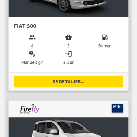
FIAT 500
group
business_center
local_gas_station
4
2
Bensin
miscellaneous_services
login
Manuelt gir
3 Dør
SE DETALJER...
MINI