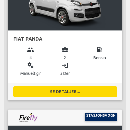
FIAT PANDA
group
business_center
local_gas_station
4
2
Bensin
miscellaneous_services
login
Manuelt gir
5 Dør
SE DETALJER...
STASJONSVOGN