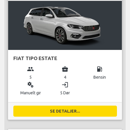
FIAT TIPO ESTATE
group
business_center
local_gas_station
5
4
Bensin
miscellaneous_services
login
Manuelt gir
5 Dør
SE DETALJER...