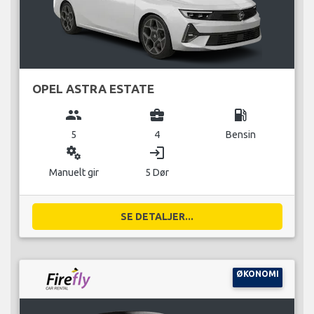
OPEL ASTRA ESTATE
group
business_center
local_gas_station
5
4
Bensin
miscellaneous_services
login
Manuelt gir
5 Dør
SE DETALJER...
ØKONOMI