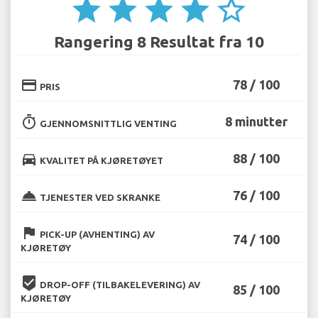
star
star
star
star
star_border
Rangering 8 Resultat fra 10
credit_card
78 / 100
PRIS
timer
8 minutter
GJENNOMSNITTLIG VENTING
directions_car
88 / 100
KVALITET PÅ KJØRETØYET
room_service
76 / 100
TJENESTER VED SKRANKE
flag
PICK-UP (AVHENTING) AV
74 / 100
KJØRETØY
beenhere
DROP-OFF (TILBAKELEVERING) AV
85 / 100
KJØRETØY