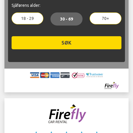
Sjåførens alder:
18 - 29
70+
30 - 69
SØK