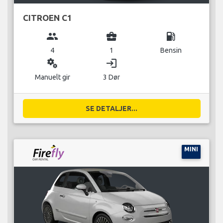
CITROEN C1
group
business_center
local_gas_station
4
1
Bensin
miscellaneous_services
login
Manuelt gir
3 Dør
SE DETALJER...
MINI