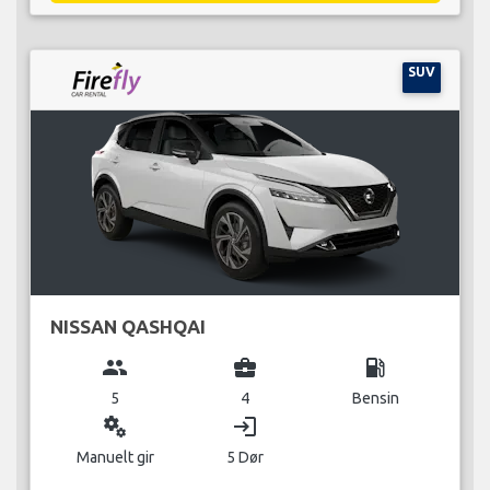
SUV
NISSAN QASHQAI
group
business_center
local_gas_station
5
4
Bensin
miscellaneous_services
login
Manuelt gir
5 Dør