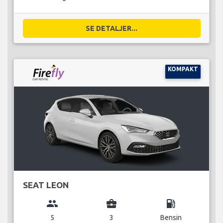
SE DETALJER...
KOMPAKT
SEAT LEON
group
business_center
local_gas_station
5
3
Bensin