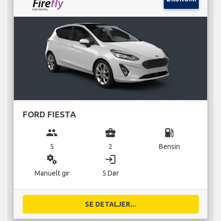
FORD FIESTA
group
business_center
local_gas_station
5
2
Bensin
miscellaneous_services
login
Manuelt gir
5 Dør
SE DETALJER...