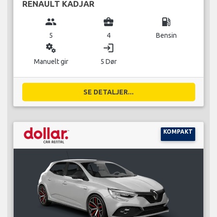
RENAULT KADJAR
group
business_center
local_gas_station
5
4
Bensin
miscellaneous_services
login
Manuelt gir
5 Dør
SE DETALJER...
KOMPAKT