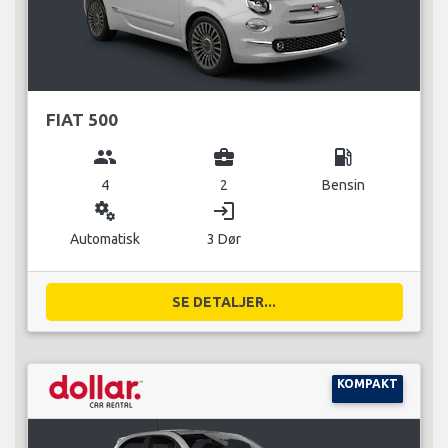
FIAT 500
group
business_center
local_gas_station
4
2
Bensin
miscellaneous_services
login
Automatisk
3 Dør
SE DETALJER...
KOMPAKT