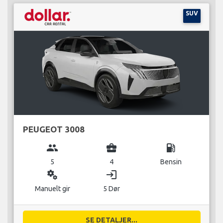
SUV
PEUGEOT 3008
group
business_center
local_gas_station
5
4
Bensin
miscellaneous_services
login
Manuelt gir
5 Dør
SE DETALJER...