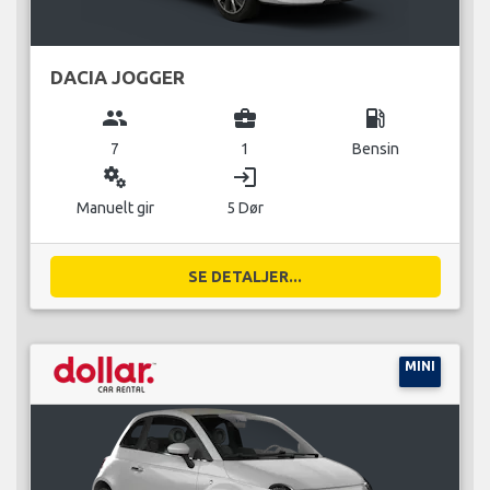
DACIA JOGGER
group
business_center
local_gas_station
7
1
Bensin
miscellaneous_services
login
Manuelt gir
5 Dør
SE DETALJER...
MINI