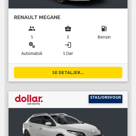
RENAULT MEGANE
group
business_center
local_gas_station
5
3
Bensin
miscellaneous_services
login
Automatisk
5 Dør
SE DETALJER...
STASJONSVOGN