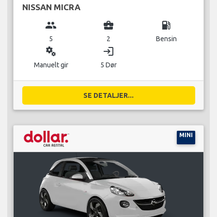
NISSAN MICRA
group
business_center
local_gas_station
5
2
Bensin
miscellaneous_services
login
Manuelt gir
5 Dør
SE DETALJER...
MINI