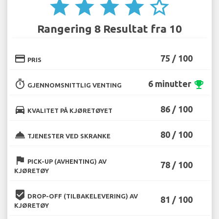
star
star
star
star
star_border
Rangering 8 Resultat fra 10
credit_card
75 / 100
PRIS
timer
6 minutter
emoji_events
GJENNOMSNITTLIG VENTING
directions_car
86 / 100
KVALITET PÅ KJØRETØYET
room_service
80 / 100
TJENESTER VED SKRANKE
flag
PICK-UP (AVHENTING) AV
78 / 100
KJØRETØY
beenhere
DROP-OFF (TILBAKELEVERING) AV
81 / 100
KJØRETØY