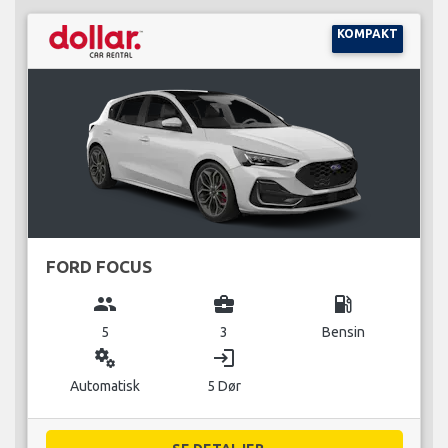
KOMPAKT
FORD FOCUS
group
business_center
local_gas_station
5
3
Bensin
miscellaneous_services
login
Automatisk
5 Dør