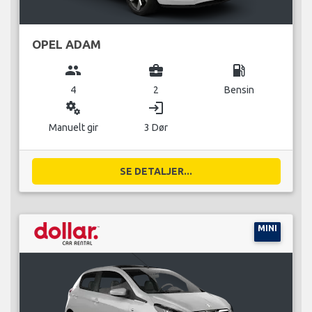
OPEL ADAM
group
business_center
local_gas_station
4
2
Bensin
miscellaneous_services
login
Manuelt gir
3 Dør
SE DETALJER...
MINI