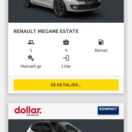
RENAULT MEGANE ESTATE
group
business_center
local_gas_station
5
4
Bensin
miscellaneous_services
login
Manuelt gir
5 Dør
SE DETALJER...
KOMPAKT