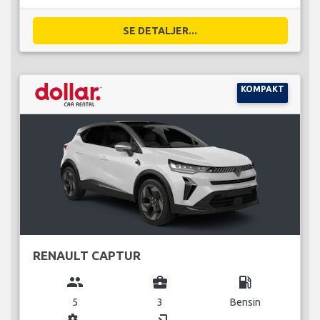
SE DETALJER...
KOMPAKT
RENAULT CAPTUR
group
business_center
local_gas_station
5
3
Bensin