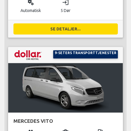
miscellaneous_services
login
Automatisk
5 Dør
SE DETALJER...
9-SETERS TRANSPORTTJENESTER
MERCEDES VITO