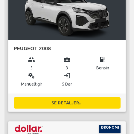
PEUGEOT 2008
group
business_center
local_gas_station
5
3
Bensin
miscellaneous_services
login
Manuelt gir
5 Dør
SE DETALJER...
ØKONOMI