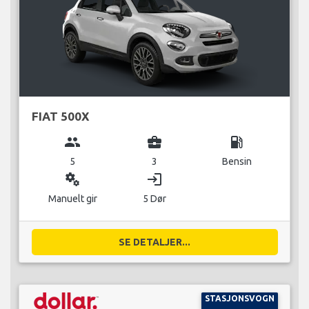
FIAT 500X
group
business_center
local_gas_station
5
3
Bensin
miscellaneous_services
login
Manuelt gir
5 Dør
SE DETALJER...
STASJONSVOGN