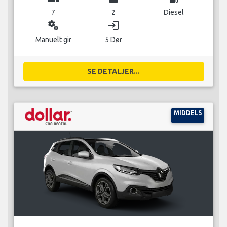
7
2
Diesel
miscellaneous_services
login
Manuelt gir
5 Dør
SE DETALJER...
MIDDELS