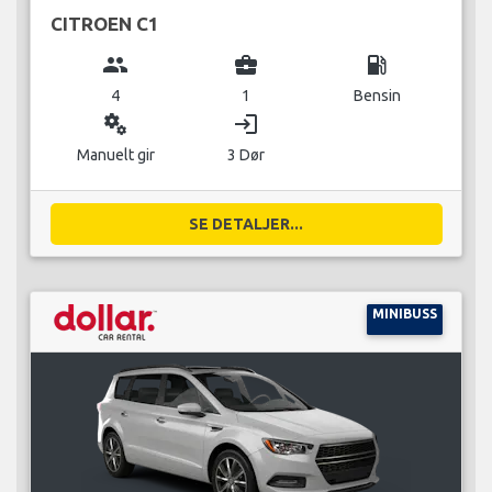
CITROEN C1
group
business_center
local_gas_station
4
1
Bensin
miscellaneous_services
login
Manuelt gir
3 Dør
SE DETALJER...
MINIBUSS