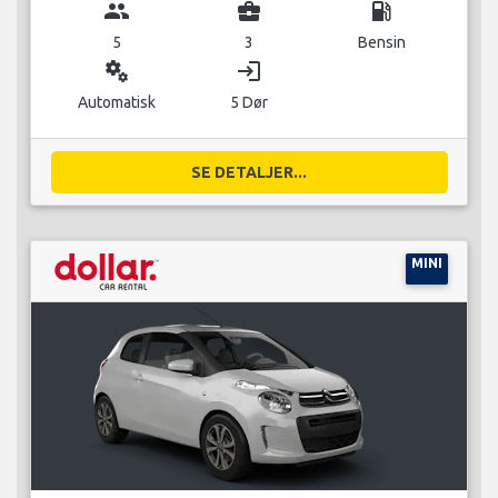
group
business_center
local_gas_station
5
3
Bensin
miscellaneous_services
login
Automatisk
5 Dør
SE DETALJER...
MINI