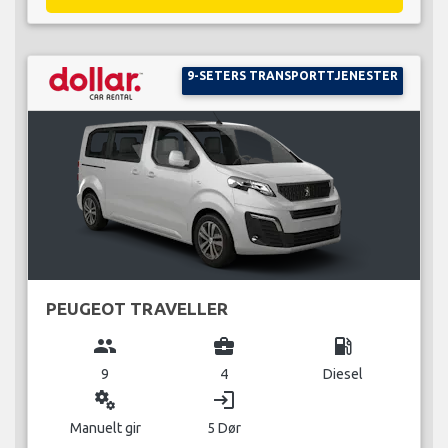
9-SETERS TRANSPORTTJENESTER
PEUGEOT TRAVELLER
group
business_center
local_gas_station
9
4
Diesel
miscellaneous_services
login
Manuelt gir
5 Dør