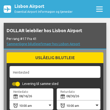
Lisbon Airport
Essential Airport Informasjon og tjenester
DOLLAR leiebiler hos Lisbon Airport
Per rang #17 Fra 41
Sammenligne bilutleiefirmaer hos Lisbon Airport
USLÅELIG BILUTLEIE
Hentested
Levering til samme sted
Hentedato
Returdato