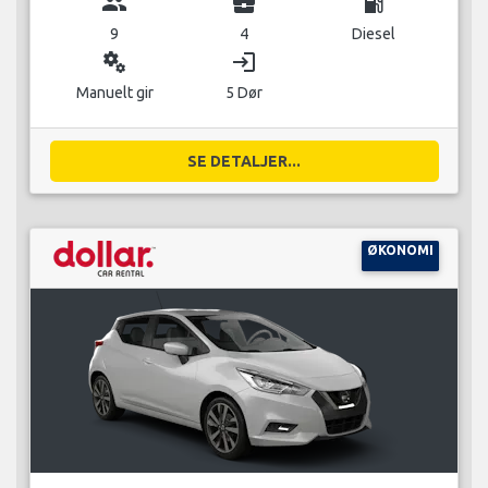
group
business_center
local_gas_station
9
4
Diesel
miscellaneous_services
login
Manuelt gir
5 Dør
SE DETALJER...
ØKONOMI