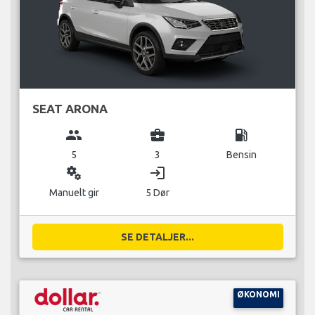
SEAT ARONA
group
business_center
local_gas_station
5
3
Bensin
miscellaneous_services
login
Manuelt gir
5 Dør
SE DETALJER...
ØKONOMI