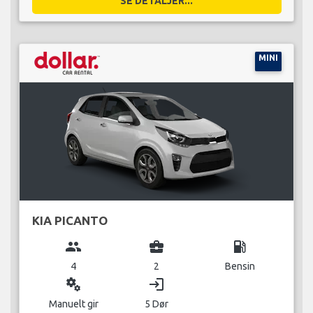
SE DETALJER...
MINI
KIA PICANTO
group
business_center
local_gas_station
4
2
Bensin
miscellaneous_services
login
Manuelt gir
5 Dør