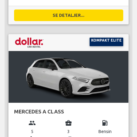
SE DETALJER...
KOMPAKT ELITE
MERCEDES A CLASS
group
business_center
local_gas_station
5
3
Bensin