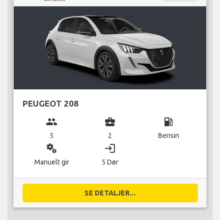
PEUGEOT 208
group
business_center
local_gas_station
5
2
Bensin
miscellaneous_services
login
Manuelt gir
5 Dør
SE DETALJER...