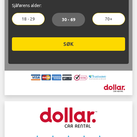
Sjåførens alder:
18 - 29
70+
30 - 69
SØK