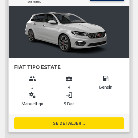
FIAT TIPO ESTATE
group
business_center
local_gas_station
5
4
Bensin
miscellaneous_services
login
Manuelt gir
5 Dør
SE DETALJER...