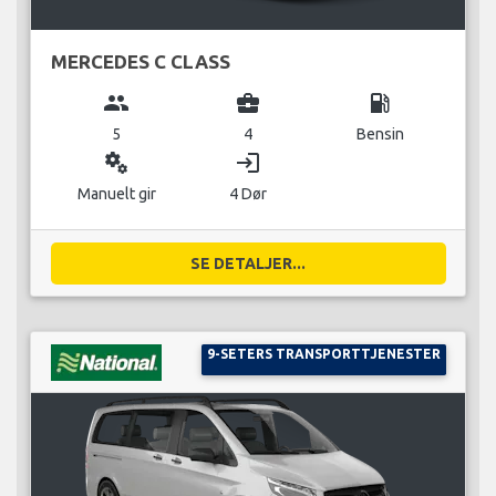
MERCEDES C CLASS
group
business_center
local_gas_station
5
4
Bensin
miscellaneous_services
login
Manuelt gir
4 Dør
SE DETALJER...
9-SETERS TRANSPORTTJENESTER