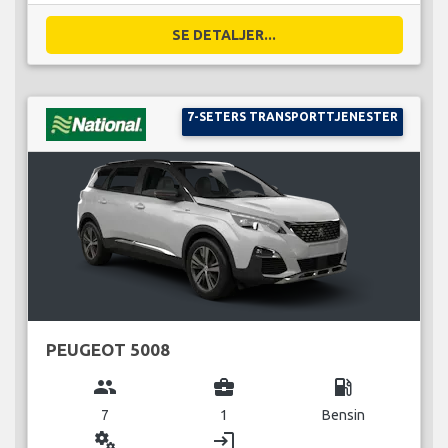
SE DETALJER...
7-SETERS TRANSPORTTJENESTER
PEUGEOT 5008
group
business_center
local_gas_station
7
1
Bensin
miscellaneous_services
login