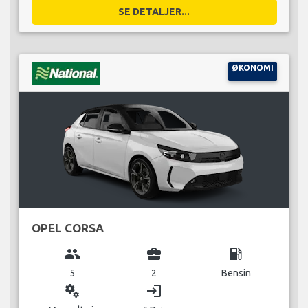
SE DETALJER...
ØKONOMI
OPEL CORSA
group
business_center
local_gas_station
5
2
Bensin
miscellaneous_services
login