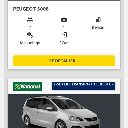
PEUGEOT 5008
group
business_center
local_gas_station
7
1
Bensin
miscellaneous_services
login
Manuelt gir
5 Dør
SE DETALJER...
7-SETERS TRANSPORTTJENESTER