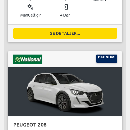
miscellaneous_services
login
Manuelt gir
4 Dør
SE DETALJER...
ØKONOMI
PEUGEOT 208