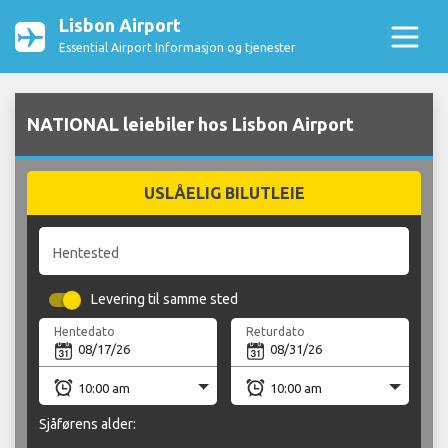
Lisbon Airport
Essential Airport Informasjon og tjenester
NATIONAL leiebiler hos Lisbon Airport
USLÅELIG BILUTLEIE
Hentested
Levering til samme sted
Hentedato
Returdato
Sjåførens alder: