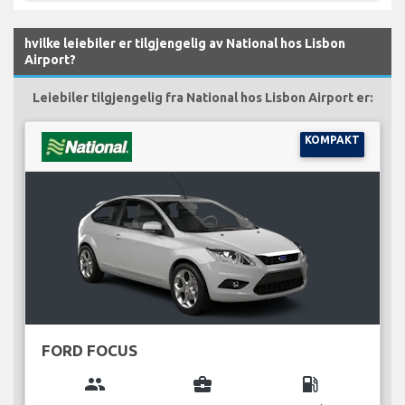
hvilke leiebiler er tilgjengelig av National hos Lisbon
Airport?
Leiebiler tilgjengelig fra National hos Lisbon Airport er:
KOMPAKT
FORD FOCUS
group
business_center
local_gas_station