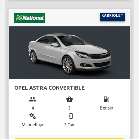
KABRIOLET
OPEL ASTRA CONVERTIBLE
group
business_center
local_gas_station
4
3
Bensin
miscellaneous_services
login
Manuelt gir
2 Dør