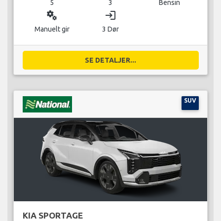
5
3
Bensin
miscellaneous_services
login
Manuelt gir
3 Dør
SE DETALJER...
SUV
KIA SPORTAGE