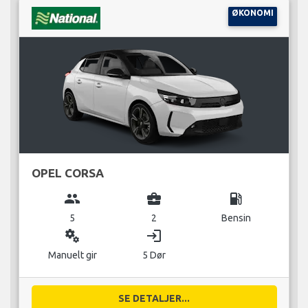
ØKONOMI
OPEL CORSA
group
business_center
local_gas_station
5
2
Bensin
miscellaneous_services
login
Manuelt gir
5 Dør
SE DETALJER...