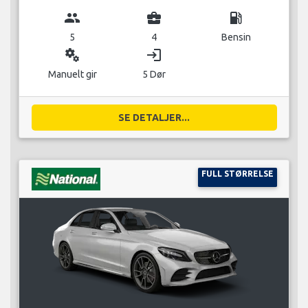
group
business_center
local_gas_station
5
4
Bensin
miscellaneous_services
login
Manuelt gir
5 Dør
SE DETALJER...
FULL STØRRELSE