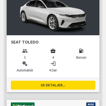
SEAT TOLEDO
group
business_center
local_gas_station
5
4
Bensin
miscellaneous_services
login
Automatisk
4 Dør
SE DETALJER...
MINI