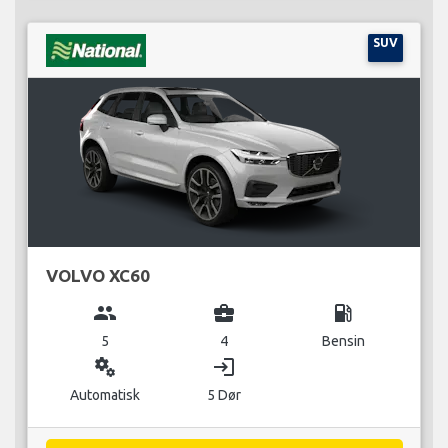
SUV
VOLVO XC60
group
business_center
local_gas_station
5
4
Bensin
miscellaneous_services
login
Automatisk
5 Dør