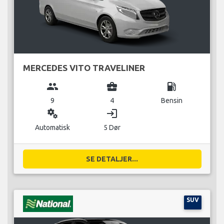
MERCEDES VITO TRAVELINER
group
business_center
local_gas_station
9
4
Bensin
miscellaneous_services
login
Automatisk
5 Dør
SE DETALJER...
SUV