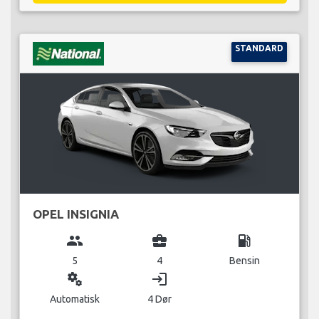
STANDARD
OPEL INSIGNIA
group
business_center
local_gas_station
5
4
Bensin
miscellaneous_services
login
Automatisk
4 Dør