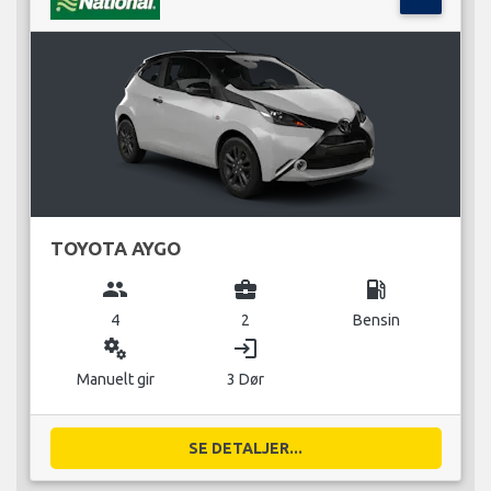
TOYOTA AYGO
group
business_center
local_gas_station
4
2
Bensin
miscellaneous_services
login
Manuelt gir
3 Dør
SE DETALJER...