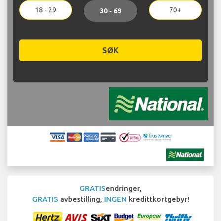
18 - 29
70+
30 - 69
SØK
GRATIS
endringer,
GRATIS
avbestilling,
INGEN
kredittkortgebyr!