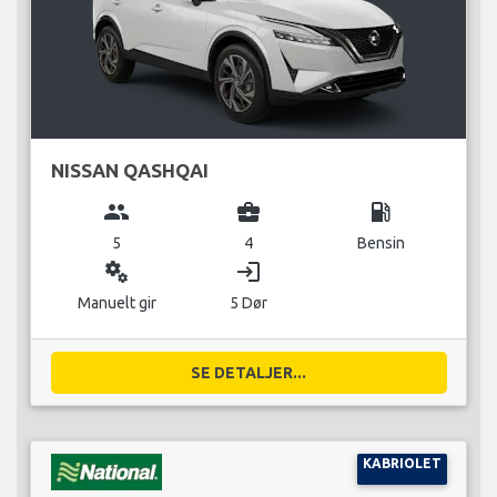
NISSAN QASHQAI
group
business_center
local_gas_station
5
4
Bensin
miscellaneous_services
login
Manuelt gir
5 Dør
SE DETALJER...
KABRIOLET