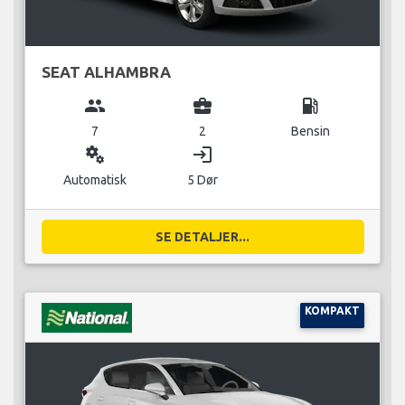
SEAT ALHAMBRA
group
business_center
local_gas_station
7
2
Bensin
miscellaneous_services
login
Automatisk
5 Dør
SE DETALJER...
KOMPAKT