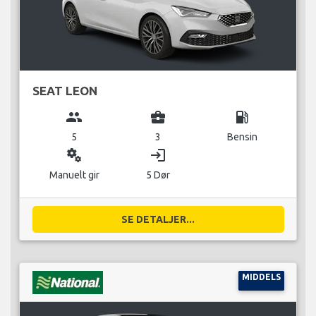
SEAT LEON
group
business_center
local_gas_station
5
3
Bensin
miscellaneous_services
login
Manuelt gir
5 Dør
SE DETALJER...
MIDDELS