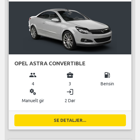
OPEL ASTRA CONVERTIBLE
group
business_center
local_gas_station
4
3
Bensin
miscellaneous_services
login
Manuelt gir
2 Dør
SE DETALJER...