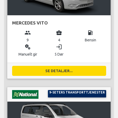
MERCEDES VITO
group
business_center
local_gas_station
9
4
Bensin
miscellaneous_services
login
Manuelt gir
5 Dør
SE DETALJER...
9-SETERS TRANSPORTTJENESTER