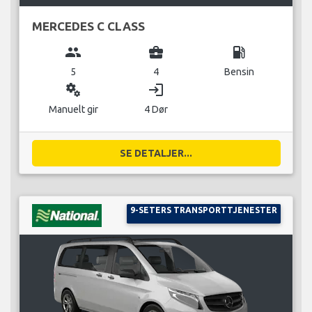
MERCEDES C CLASS
group
business_center
local_gas_station
5
4
Bensin
miscellaneous_services
login
Manuelt gir
4 Dør
SE DETALJER...
9-SETERS TRANSPORTTJENESTER