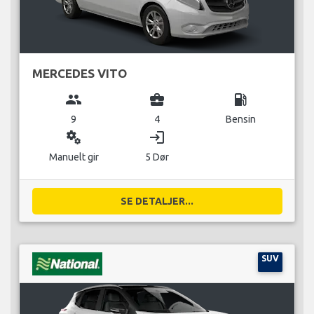
MERCEDES VITO
group
business_center
local_gas_station
9
4
Bensin
miscellaneous_services
login
Manuelt gir
5 Dør
SE DETALJER...
SUV