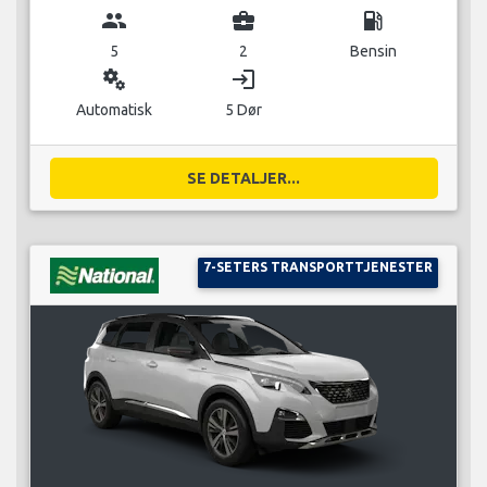
group
business_center
local_gas_station
5
2
Bensin
miscellaneous_services
login
Automatisk
5 Dør
SE DETALJER...
7-SETERS TRANSPORTTJENESTER