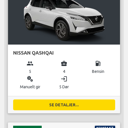
NISSAN QASHQAI
group
business_center
local_gas_station
5
4
Bensin
miscellaneous_services
login
Manuelt gir
5 Dør
SE DETALJER...