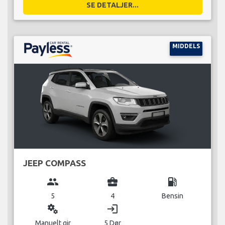
SE DETALJER...
MIDDELS
JEEP COMPASS
group
business_center
local_gas_station
5
4
Bensin
miscellaneous_services
login
Manuelt gir
5 Dør