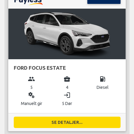
FORD FOCUS ESTATE
group
business_center
local_gas_station
5
4
Diesel
miscellaneous_services
login
Manuelt gir
5 Dør
SE DETALJER...