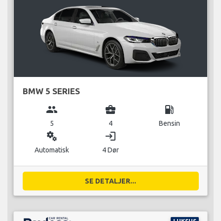
BMW 5 SERIES
group
business_center
local_gas_station
5
4
Bensin
miscellaneous_services
login
Automatisk
4 Dør
SE DETALJER...