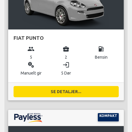
FIAT PUNTO
group
business_center
local_gas_station
5
2
Bensin
miscellaneous_services
login
Manuelt gir
5 Dør
SE DETALJER...
KOMPAKT