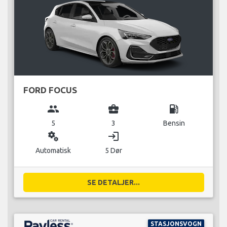
FORD FOCUS
group
business_center
local_gas_station
5
3
Bensin
miscellaneous_services
login
Automatisk
5 Dør
SE DETALJER...
STASJONSVOGN