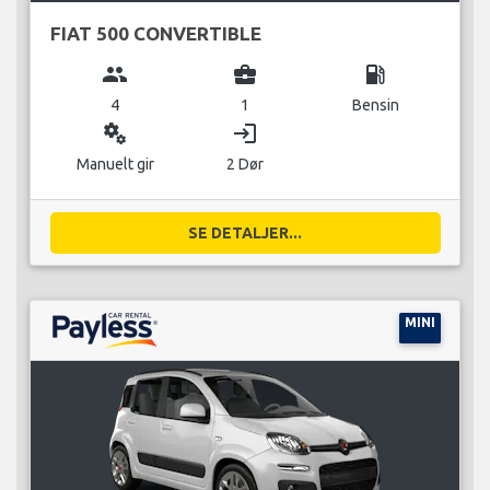
FIAT 500 CONVERTIBLE
group
business_center
local_gas_station
4
1
Bensin
miscellaneous_services
login
Manuelt gir
2 Dør
SE DETALJER...
MINI