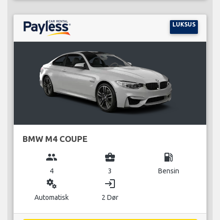
LUKSUS
BMW M4 COUPE
group
business_center
local_gas_station
4
3
Bensin
miscellaneous_services
login
Automatisk
2 Dør