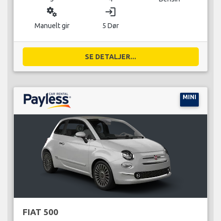
miscellaneous_services
login
Manuelt gir
5 Dør
SE DETALJER...
MINI
FIAT 500