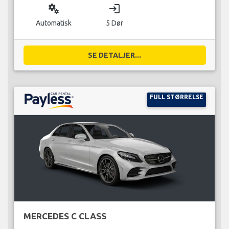
miscellaneous_services
login
Automatisk
5 Dør
SE DETALJER...
FULL STØRRELSE
MERCEDES C CLASS