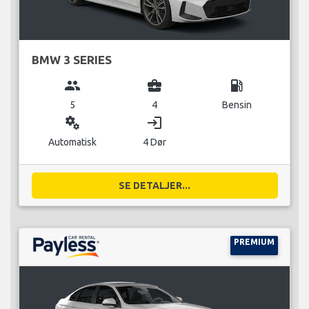
BMW 3 SERIES
group
business_center
local_gas_station
5
4
Bensin
miscellaneous_services
login
Automatisk
4 Dør
SE DETALJER...
PREMIUM