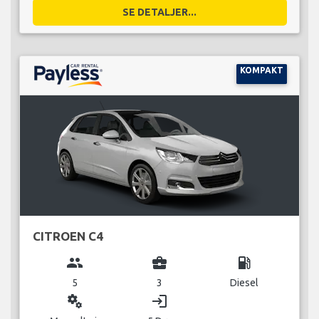
SE DETALJER...
KOMPAKT
CITROEN C4
group
business_center
local_gas_station
5
3
Diesel
miscellaneous_services
login