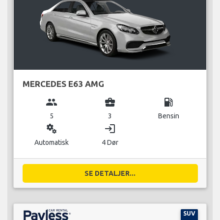
MERCEDES E63 AMG
group
business_center
local_gas_station
5
3
Bensin
miscellaneous_services
login
Automatisk
4 Dør
SE DETALJER...
SUV