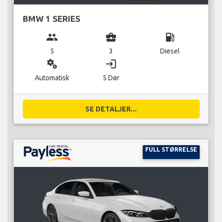
BMW 1 SERIES
group
business_center
local_gas_station
5
3
Diesel
miscellaneous_services
login
Automatisk
5 Dør
SE DETALJER...
FULL STØRRELSE