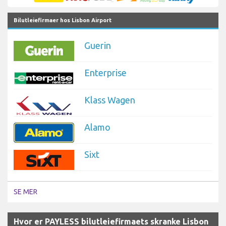
Bilutleiefirmaer hos Lisbon Airport
Guerin
Enterprise
Klass Wagen
Alamo
Sixt
SE MER
Hvor er PAYLESS bilutleiefirmaets skranke Lisbon