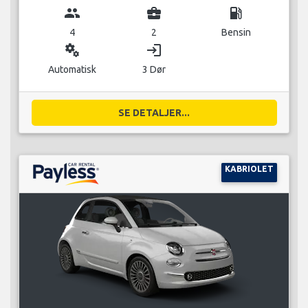
group
business_center
local_gas_station
4
2
Bensin
miscellaneous_services
login
Automatisk
3 Dør
SE DETALJER...
KABRIOLET