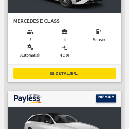
MERCEDES E CLASS
group
business_center
local_gas_station
5
4
Bensin
miscellaneous_services
login
Automatisk
4 Dør
SE DETALJER...
PREMIUM