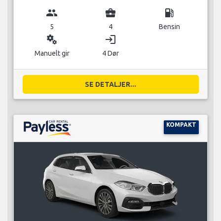
group
business_center
local_gas_station
5
4
Bensin
miscellaneous_services
login
Manuelt gir
4 Dør
SE DETALJER...
KOMPAKT