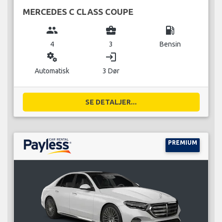
MERCEDES C CLASS COUPE
group
business_center
local_gas_station
4
3
Bensin
miscellaneous_services
login
Automatisk
3 Dør
SE DETALJER...
PREMIUM