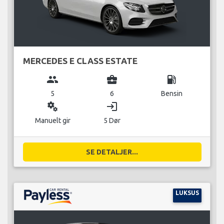
MERCEDES E CLASS ESTATE
group
business_center
local_gas_station
5
6
Bensin
miscellaneous_services
login
Manuelt gir
5 Dør
SE DETALJER...
LUKSUS