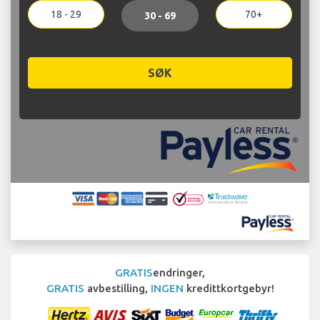
18 - 29
70+
30 - 69
SØK
GRATIS
endringer,
GRATIS
avbestilling,
INGEN
kredittkortgebyr!