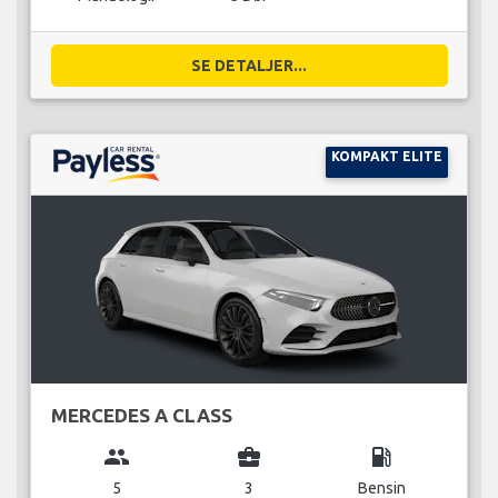
SE DETALJER...
KOMPAKT ELITE
MERCEDES A CLASS
group
business_center
local_gas_station
5
3
Bensin