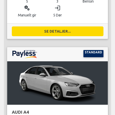
5
3
Bensin
miscellaneous_services
login
Manuelt gir
5 Dør
SE DETALJER...
STANDARD
AUDI A4