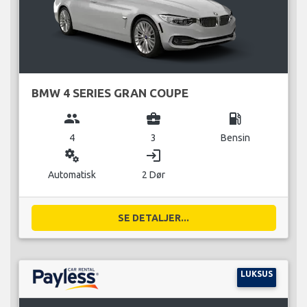
BMW 4 SERIES GRAN COUPE
group
business_center
local_gas_station
4
3
Bensin
miscellaneous_services
login
Automatisk
2 Dør
SE DETALJER...
LUKSUS