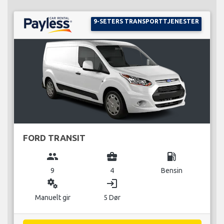
9-SETERS TRANSPORTTJENESTER
FORD TRANSIT
group
business_center
local_gas_station
9
4
Bensin
miscellaneous_services
login
Manuelt gir
5 Dør