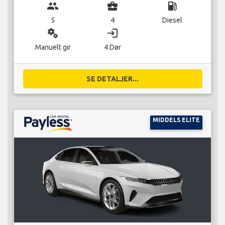
group
business_center
local_gas_station
5
4
Diesel
miscellaneous_services
login
Manuelt gir
4 Dør
SE DETALJER...
MIDDELS ELITE