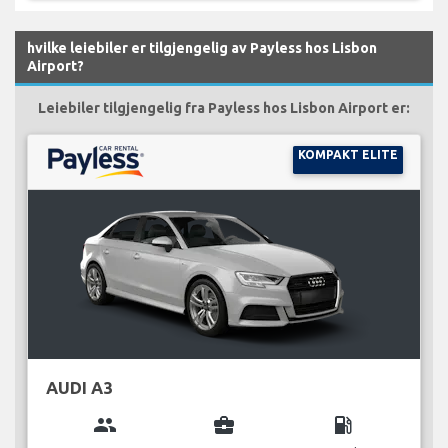
hvilke leiebiler er tilgjengelig av Payless hos Lisbon
Airport?
Leiebiler tilgjengelig fra Payless hos Lisbon Airport er:
KOMPAKT ELITE
AUDI A3
group
business_center
local_gas_station