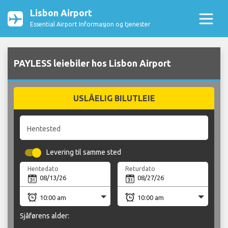
Lisbon Airport
Essential Airport Informasjon og tjenester
PAYLESS leiebiler hos Lisbon Airport
USLÅELIG BILUTLEIE
Hentested
Levering til samme sted
Hentedato
Returdato
Sjåførens alder: