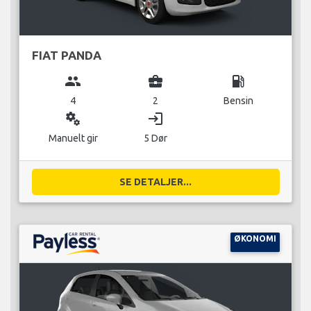
FIAT PANDA
group
business_center
local_gas_station
4
2
Bensin
miscellaneous_services
login
Manuelt gir
5 Dør
SE DETALJER...
ØKONOMI