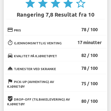
star
star
star
star
star_border
Rangering 7,8 Resultat fra 10
credit_card
78 / 100
PRIS
timer
17 minutter
GJENNOMSNITTLIG VENTING
directions_car
82 / 100
KVALITET PÅ KJØRETØYET
room_service
78 / 100
TJENESTER VED SKRANKE
flag
PICK-UP (AVHENTING) AV
75 / 100
KJØRETØY
beenhere
DROP-OFF (TILBAKELEVERING) AV
80 / 100
KJØRETØY