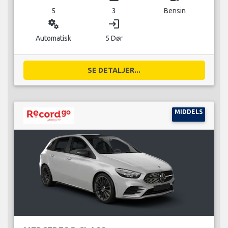
5
3
Bensin
miscellaneous_services
login
Automatisk
5 Dør
SE DETALJER...
MIDDELS