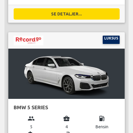
SE DETALJER...
LUKSUS
BMW 5 SERIES
group
business_center
local_gas_station
5
4
Bensin