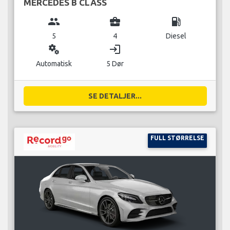
MERCEDES B CLASS
group
business_center
local_gas_station
5
4
Diesel
miscellaneous_services
login
Automatisk
5 Dør
SE DETALJER...
FULL STØRRELSE