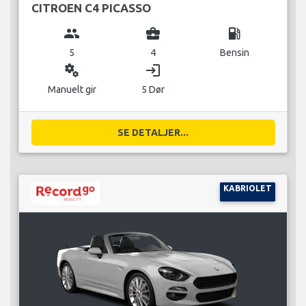
CITROEN C4 PICASSO
group
business_center
local_gas_station
5
4
Bensin
miscellaneous_services
login
Manuelt gir
5 Dør
SE DETALJER...
KABRIOLET