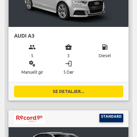
AUDI A3
group
business_center
local_gas_station
5
3
Diesel
miscellaneous_services
login
Manuelt gir
5 Dør
SE DETALJER...
STANDARD