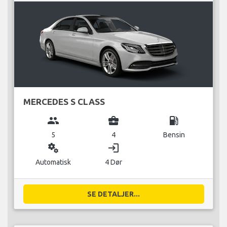
MERCEDES S CLASS
group
business_center
local_gas_station
5
4
Bensin
miscellaneous_services
login
Automatisk
4 Dør
SE DETALJER...