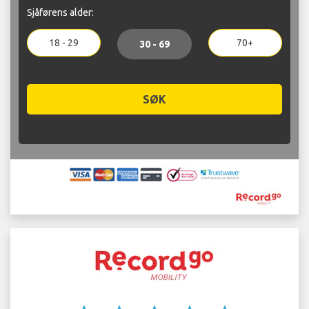
Sjåførens alder:
18 - 29
70+
30 - 69
SØK