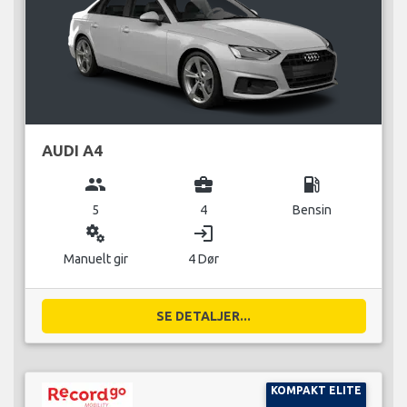
AUDI A4
group
business_center
local_gas_station
5
4
Bensin
miscellaneous_services
login
Manuelt gir
4 Dør
SE DETALJER...
KOMPAKT ELITE