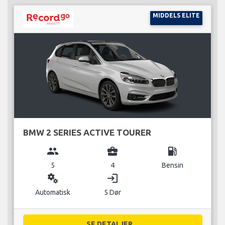
MIDDELS ELITE
BMW 2 SERIES ACTIVE TOURER
group
business_center
local_gas_station
5
4
Bensin
miscellaneous_services
login
Automatisk
5 Dør
SE DETALJER...