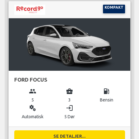
KOMPAKT
FORD FOCUS
group
business_center
local_gas_station
5
3
Bensin
miscellaneous_services
login
Automatisk
5 Dør
SE DETALJER...