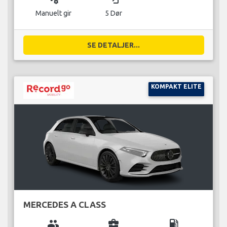
Manuelt gir
5 Dør
SE DETALJER...
KOMPAKT ELITE
MERCEDES A CLASS
group
business_center
local_gas_station