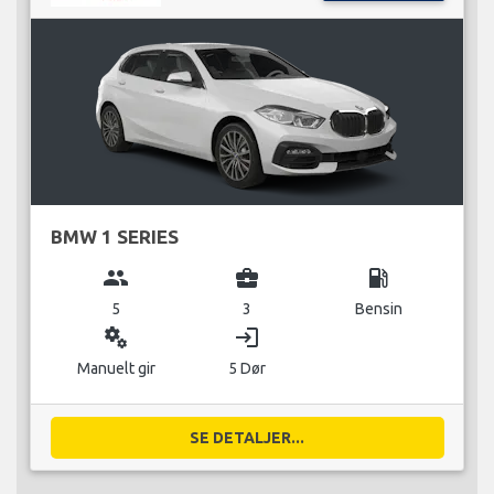
BMW 1 SERIES
group
business_center
local_gas_station
5
3
Bensin
miscellaneous_services
login
Manuelt gir
5 Dør
SE DETALJER...