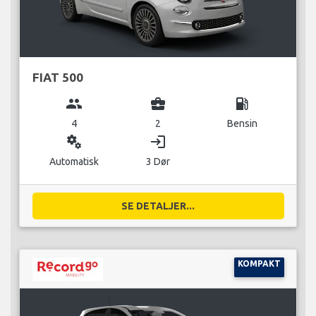
FIAT 500
group
business_center
local_gas_station
4
2
Bensin
miscellaneous_services
login
Automatisk
3 Dør
SE DETALJER...
KOMPAKT