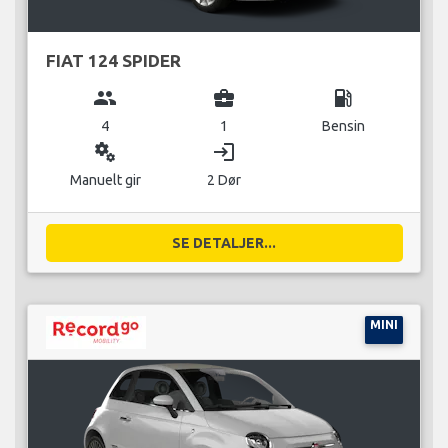
FIAT 124 SPIDER
group
business_center
local_gas_station
4
1
Bensin
miscellaneous_services
login
Manuelt gir
2 Dør
SE DETALJER...
MINI