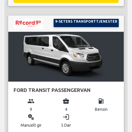
9-SETERS TRANSPORTTJENESTER
FORD TRANSIT PASSENGERVAN
group
business_center
local_gas_station
9
4
Bensin
miscellaneous_services
login
Manuelt gir
5 Dør