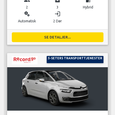
2
3
Hybrid
miscellaneous_services
login
Automatisk
2 Dør
SE DETALJER...
5-SETERS TRANSPORTTJENESTER