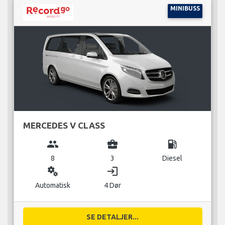
MINIBUSS
MERCEDES V CLASS
group
business_center
local_gas_station
8
3
Diesel
miscellaneous_services
login
Automatisk
4 Dør
SE DETALJER...