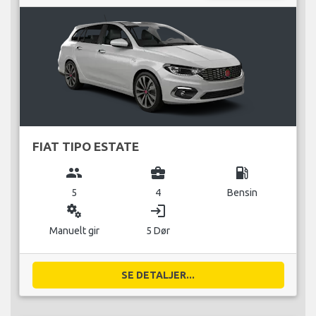
FIAT TIPO ESTATE
group
business_center
local_gas_station
5
4
Bensin
miscellaneous_services
login
Manuelt gir
5 Dør
SE DETALJER...