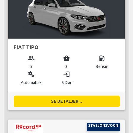
FIAT TIPO
group
business_center
local_gas_station
5
3
Bensin
miscellaneous_services
login
Automatisk
5 Dør
SE DETALJER...
STASJONSVOGN