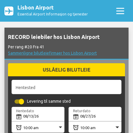
Lisbon Airport
Essential Airport Informasjon og tjenester
RECORD leiebiler hos Lisbon Airport
Per rang #20 Fra 41
Sammenligne bilutleiefirmaer hos Lisbon Airport
USLÅELIG BILUTLEIE
Hentested
Levering til samme sted
Hentedato
Returdato