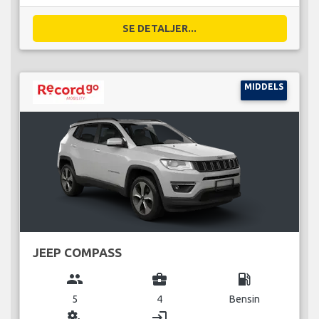
SE DETALJER...
MIDDELS
JEEP COMPASS
group
business_center
local_gas_station
5
4
Bensin
miscellaneous_services
login