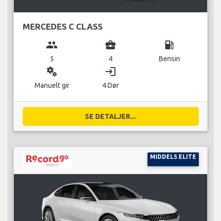
MERCEDES C CLASS
group
business_center
local_gas_station
5
4
Bensin
miscellaneous_services
login
Manuelt gir
4 Dør
SE DETALJER...
MIDDELS ELITE