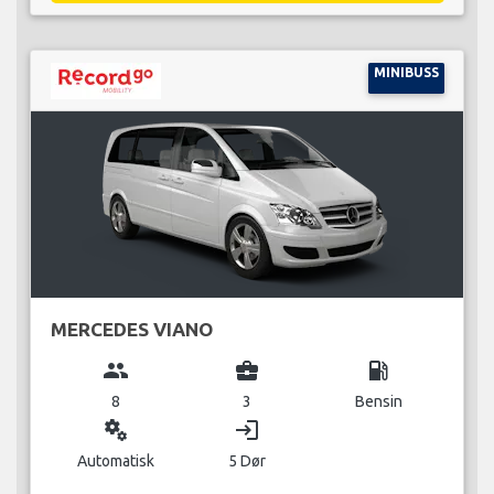
MINIBUSS
MERCEDES VIANO
group
business_center
local_gas_station
8
3
Bensin
miscellaneous_services
login
Automatisk
5 Dør