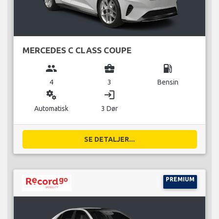
MERCEDES C CLASS COUPE
group
business_center
local_gas_station
4
3
Bensin
miscellaneous_services
login
Automatisk
3 Dør
SE DETALJER...
PREMIUM