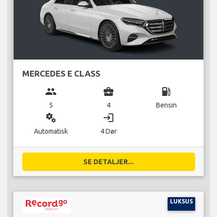
MERCEDES E CLASS
group
business_center
local_gas_station
5
4
Bensin
miscellaneous_services
login
Automatisk
4 Dør
SE DETALJER...
LUKSUS