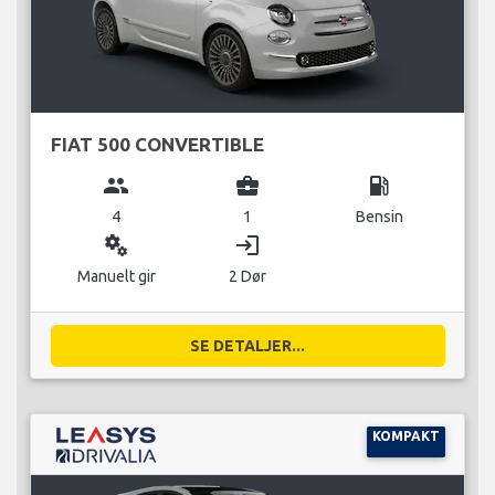
FIAT 500 CONVERTIBLE
group
business_center
local_gas_station
4
1
Bensin
miscellaneous_services
login
Manuelt gir
2 Dør
SE DETALJER...
KOMPAKT