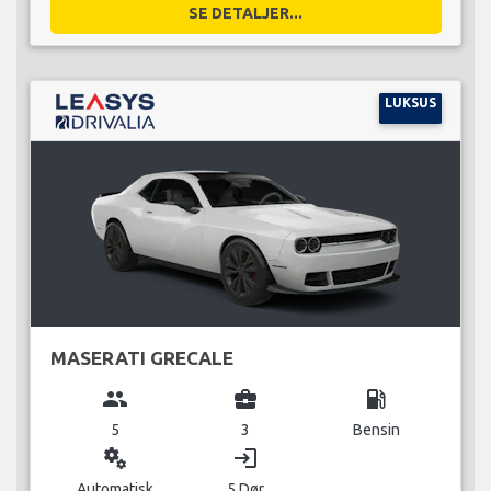
SE DETALJER...
LUKSUS
MASERATI GRECALE
group
business_center
local_gas_station
5
3
Bensin
miscellaneous_services
login
Automatisk
5 Dør