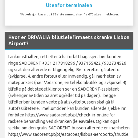
Utenfor terminalen
*Kalkulasjon basert på 78 siste anmeldelser fra 670 alle anmeldelser.
Hvor er DRIVALIA bilutleiefirmaets skranke Lisbon
Airport?
I ankomsthallen, rett etter å ha forlatt bagasjen, bør kunden
ringe SADORENT +351 217818296 / 937155422 / 932734526
og si at den allerede er tilgjengelig. Bør deretter gå utenfor
(avkjørsel 4, andre fortau) eller, innvendig, gå i nærheten av
møtepunktet (nær Vodafone, en telekombutikk og avkjørsel 4)
tilfelle på det stedet klienten ser en SADORENT-assistent
(avhenger av tiden på året og/eller tid på dagen). I begge
tilfeller bør kunden vente på at skyttelbussen skal gå til
autofasilitetene. I mellomtiden kan kunden allerede sjekke inn
for bilen https//www.sadorent.pt/pt/check-in-online for
raskere behandling ved skranken (leieavtale). Og kan også
sjekke om den gratis SADORENT-bussen allerede er i nærheten
https//www.sadorent.pt/pt/estacoes/lisboa-aeroporto/shuttle.