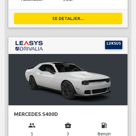
SE DETALJER...
LUKSUS
MERCEDES S400D
group
business_center
local_gas_station
5
3
Bensin