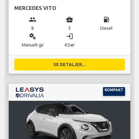
MERCEDES VITO
group
business_center
local_gas_station
8
3
Diesel
miscellaneous_services
login
Manuelt gir
4 Dør
SE DETALJER...
KOMPAKT