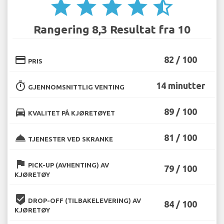
star
star
star
star
star_half
Rangering 8,3 Resultat fra 10
credit_card
82 / 100
PRIS
timer
14 minutter
GJENNOMSNITTLIG VENTING
directions_car
89 / 100
KVALITET PÅ KJØRETØYET
room_service
81 / 100
TJENESTER VED SKRANKE
flag
PICK-UP (AVHENTING) AV
79 / 100
KJØRETØY
beenhere
DROP-OFF (TILBAKELEVERING) AV
84 / 100
KJØRETØY