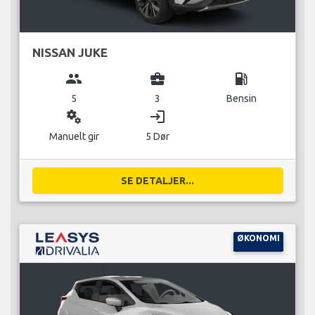
NISSAN JUKE
group
business_center
local_gas_station
5
3
Bensin
miscellaneous_services
login
Manuelt gir
5 Dør
SE DETALJER...
ØKONOMI