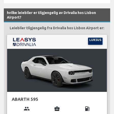
hvilke leiebiler er tilgjengelig av Drivalia hos Lisbon
Airport?
Leiebiler tilgjengelig fra Drivalia hos Lisbon Airport er:
LUKSUS
ABARTH 595
group
business_center
local_gas_station