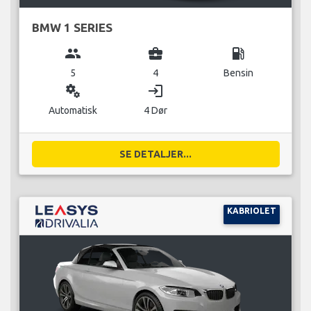
BMW 1 SERIES
group
business_center
local_gas_station
5
4
Bensin
miscellaneous_services
login
Automatisk
4 Dør
SE DETALJER...
KABRIOLET