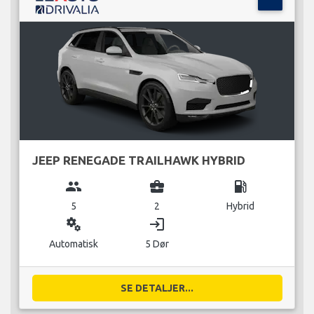
JEEP RENEGADE TRAILHAWK HYBRID
group
business_center
local_gas_station
5
2
Hybrid
miscellaneous_services
login
Automatisk
5 Dør
SE DETALJER...