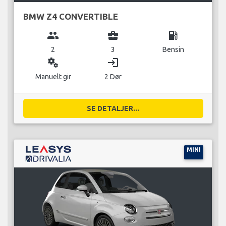
BMW Z4 CONVERTIBLE
group
business_center
local_gas_station
2
3
Bensin
miscellaneous_services
login
Manuelt gir
2 Dør
SE DETALJER...
MINI