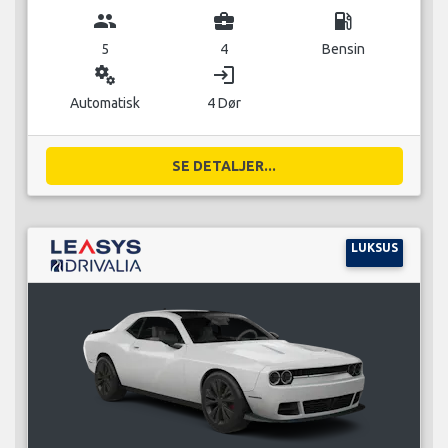
group
business_center
local_gas_station
5
4
Bensin
miscellaneous_services
login
Automatisk
4 Dør
SE DETALJER...
LUKSUS