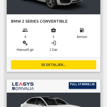
BMW 2 SERIES CONVERTIBLE
group
business_center
local_gas_station
4
3
Bensin
miscellaneous_services
login
Manuelt gir
2 Dør
SE DETALJER...
FULL STØRRELSE