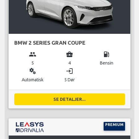
BMW 2 SERIES GRAN COUPE
group
business_center
local_gas_station
5
4
Bensin
miscellaneous_services
login
Automatisk
5 Dør
SE DETALJER...
PREMIUM