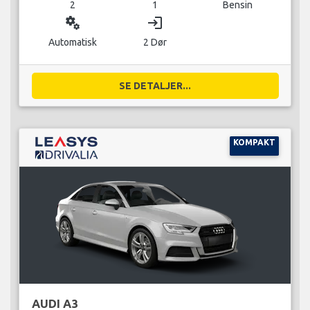
2
1
Bensin
miscellaneous_services
login
Automatisk
2 Dør
SE DETALJER...
KOMPAKT
AUDI A3