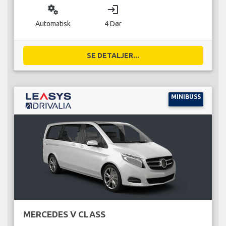
miscellaneous_services
login
Automatisk
4 Dør
SE DETALJER...
MINIBUSS
MERCEDES V CLASS