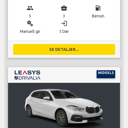
group
business_center
local_gas_station
5
3
Bensin
miscellaneous_services
login
Manuelt gir
5 Dør
SE DETALJER...
MIDDELS