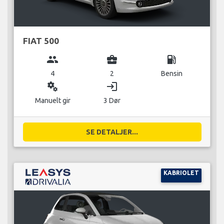
FIAT 500
group
business_center
local_gas_station
4
2
Bensin
miscellaneous_services
login
Manuelt gir
3 Dør
SE DETALJER...
KABRIOLET