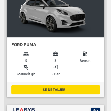
FORD PUMA
group
business_center
local_gas_station
5
3
Bensin
miscellaneous_services
login
Manuelt gir
5 Dør
SE DETALJER...
SUV