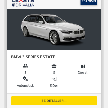
PREMIUM
BMW 3 SERIES ESTATE
group
business_center
local_gas_station
5
5
Diesel
miscellaneous_services
login
Automatisk
5 Dør
SE DETALJER...