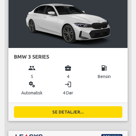
BMW 3 SERIES
group
business_center
local_gas_station
5
4
Bensin
miscellaneous_services
login
Automatisk
4 Dør
SE DETALJER...