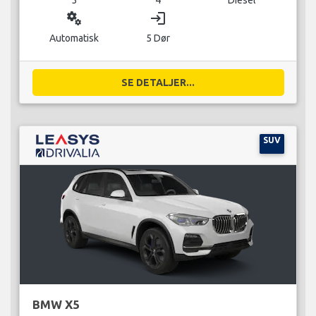
miscellaneous_services
login
Automatisk
5 Dør
SE DETALJER...
SUV
BMW X5