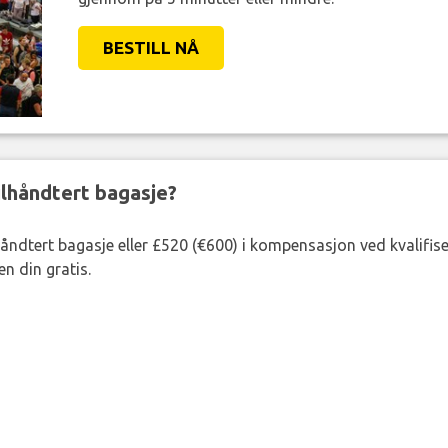
BESTILL NÅ
eilhåndtert bagasje?
lhåndtert bagasje eller £520 (€600) i kompensasjon ved kvalifis
n din gratis.