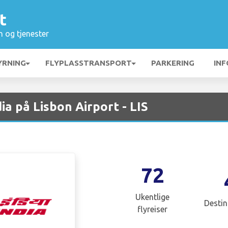
t
n og tjenester
YRNING
FLYPLASSTRANSPORT
PARKERING
INF
ia på Lisbon Airport - LIS
72
Ukentlige
Destin
flyreiser