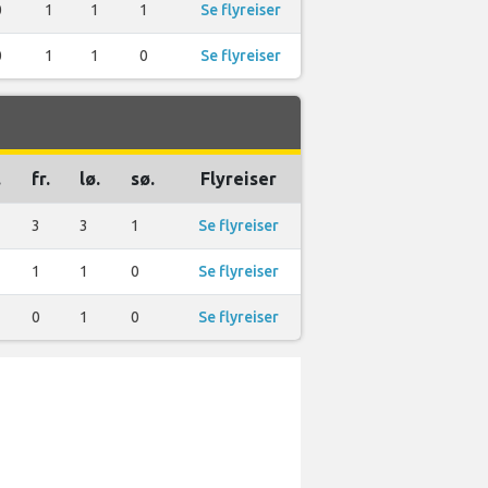
0
1
1
1
Se flyreiser
0
1
1
0
Se flyreiser
.
fr.
lø.
sø.
Flyreiser
3
3
1
Se flyreiser
1
1
0
Se flyreiser
0
1
0
Se flyreiser