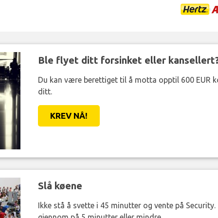
Ble flyet ditt forsinket eller kansellert
Du kan være berettiget til å motta opptil 600 EUR 
ditt.
KREV NÅ!
Slå køene
Ikke stå å svette i 45 minutter og vente på Security
gjennom på 5 minutter eller mindre.