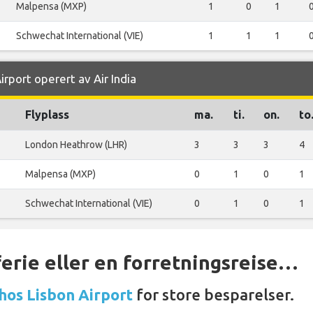
Malpensa (MXP)
1
0
1
Schwechat International (VIE)
1
1
1
irport operert av Air India
Flyplass
ma.
ti.
on.
to
London Heathrow (LHR)
3
3
3
4
Malpensa (MXP)
0
1
0
1
Schwechat International (VIE)
0
1
0
1
ferie eller en forretningsreise…
 hos Lisbon Airport
for store besparelser.