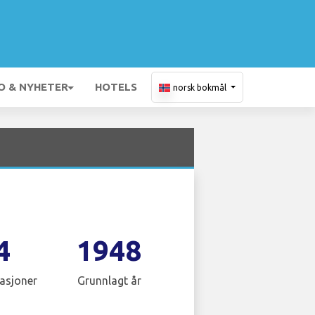
O & NYHETER
HOTELS
norsk bokmål
4
1948
asjoner
Grunnlagt år