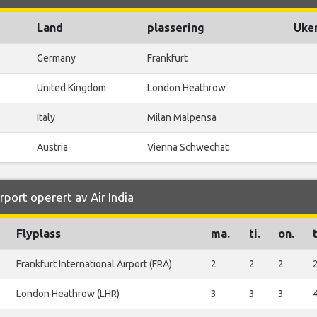
Land
plassering
Uken
Germany
Frankfurt
United Kingdom
London Heathrow
Italy
Milan Malpensa
Austria
Vienna Schwechat
irport operert av Air India
Flyplass
ma.
ti.
on.
Frankfurt International Airport (FRA)
2
2
2
London Heathrow (LHR)
3
3
3