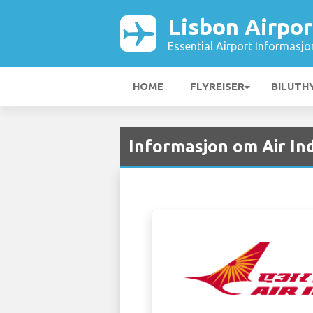
Lisbon Airpor
Essential Airport Informasjo
HOME
FLYREISER
BILUTH
Informasjon om Air Ind