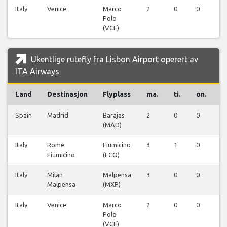
Italy
Venice
Marco
2
0
0
0
Polo
(VCE)
Ukentlige rutefly fra Lisbon Airport operert av
ITA Airways
Land
Destinasjon
Flyplass
ma.
ti.
on.
t
Spain
Madrid
Barajas
2
0
0
0
(MAD)
Italy
Rome
Fiumicino
3
1
0
0
Fiumicino
(FCO)
Italy
Milan
Malpensa
3
0
0
0
Malpensa
(MXP)
Italy
Venice
Marco
2
0
0
0
Polo
(VCE)