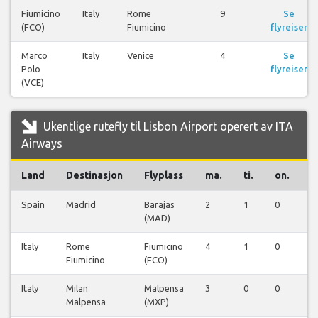
Fiumicino
Italy
Rome
9
Se
(FCO)
Fiumicino
flyreiser
Marco
Italy
Venice
4
Se
Polo
flyreiser
(VCE)
Ukentlige rutefly til Lisbon Airport operert av ITA
Airways
Land
Destinasjon
Flyplass
ma.
ti.
on.
t
Spain
Madrid
Barajas
2
1
0
0
(MAD)
Italy
Rome
Fiumicino
4
1
0
0
Fiumicino
(FCO)
Italy
Milan
Malpensa
3
0
0
0
Malpensa
(MXP)