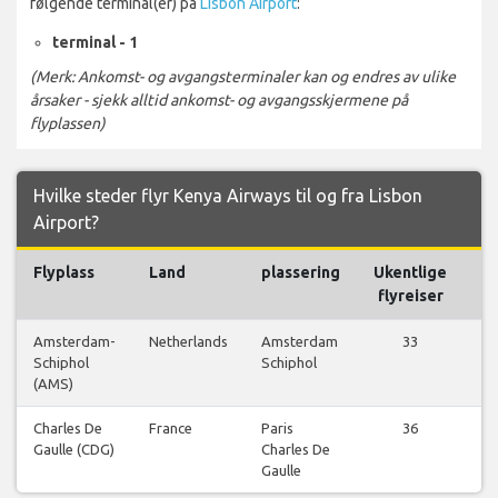
følgende terminal(er) på
Lisbon Airport
:
terminal - 1
(Merk: Ankomst- og avgangsterminaler kan og endres av ulike
årsaker - sjekk alltid ankomst- og avgangsskjermene på
flyplassen)
Hvilke steder flyr Kenya Airways til og fra Lisbon
Airport?
Flyplass
Land
plassering
Ukentlige
Fl
flyreiser
Amsterdam-
Netherlands
Amsterdam
33
Schiphol
Schiphol
f
(AMS)
Charles De
France
Paris
36
Gaulle (CDG)
Charles De
f
Gaulle