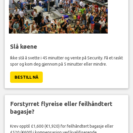
Slå køene
Ikke stå å svette i 45 minutter og vente på Security. Få et raskt
spor og kom deg gjennom på 5 minutter eller mindre.
BESTILL NÅ
Forstyrret flyreise eller feilhåndtert
bagasje?
Krev opptil £1,600 (€1,920) for feilhåndtert bagasje eller
£520 (€600) i kompensasjon ved kvalifiserende