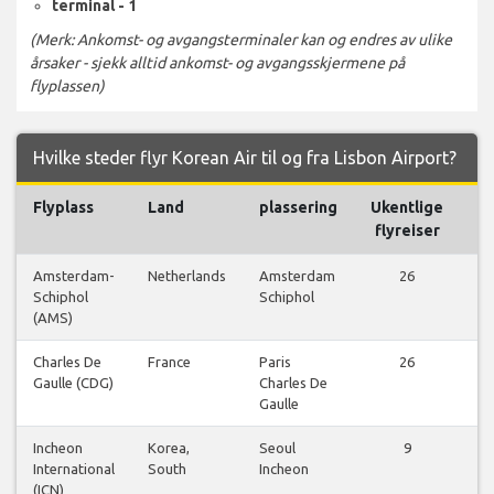
terminal - 1
(Merk: Ankomst- og avgangsterminaler kan og endres av ulike
årsaker - sjekk alltid ankomst- og avgangsskjermene på
flyplassen)
Hvilke steder flyr Korean Air til og fra Lisbon Airport?
Flyplass
Land
plassering
Ukentlige
Fl
flyreiser
Amsterdam-
Netherlands
Amsterdam
26
Schiphol
Schiphol
f
(AMS)
Charles De
France
Paris
26
Gaulle (CDG)
Charles De
f
Gaulle
Incheon
Korea,
Seoul
9
International
South
Incheon
f
(ICN)