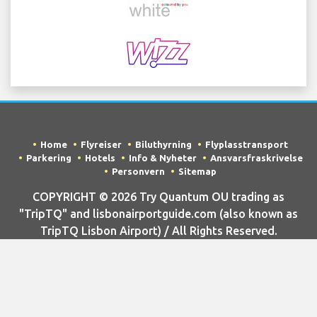
Home
Flyreiser
Biluthyrning
Flyplasstransport
Parkering
Hotels
Info & Nyheter
Ansvarsfraskrivelse
Personvern
Sitemap
COPYRIGHT © 2026 Try Quantum OU trading as
"TripTQ" and lisbonairportguide.com (also known as
TripTQ Lisbon Airport) / All Rights Reserved.
ANSVARSFRASKRIVELSE - Dette er ikke det offisielle nettstedet til
Lisbon Airport