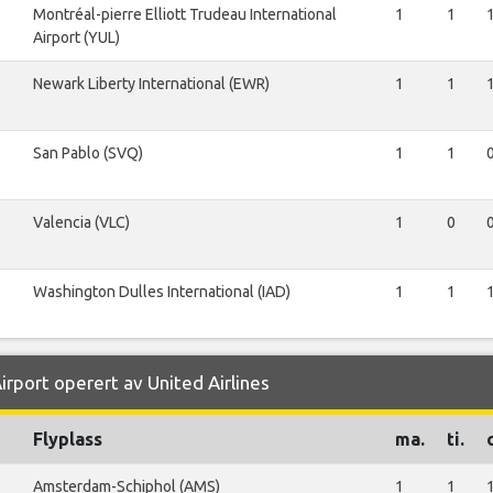
Montréal-pierre Elliott Trudeau International
1
1
Airport (YUL)
Newark Liberty International (EWR)
1
1
San Pablo (SVQ)
1
1
Valencia (VLC)
1
0
Washington Dulles International (IAD)
1
1
irport operert av United Airlines
Flyplass
ma.
ti.
Amsterdam-Schiphol (AMS)
1
1