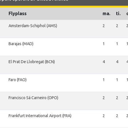
Flyplass
ma.
ti.
Amsterdam-Schiphol (AMS)
2
2
Barajas (MAD)
1
1
El Prat De Llobregat (BCN)
4
4
Faro (FAO)
1
1
Francisco Sá Carneiro (OPO)
2
2
Frankfurt International Airport (FRA)
2
2