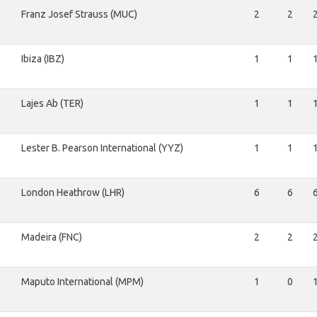
Franz Josef Strauss (MUC)
2
2
Ibiza (IBZ)
1
1
Lajes Ab (TER)
1
1
Lester B. Pearson International (YYZ)
1
1
London Heathrow (LHR)
6
6
Madeira (FNC)
2
2
Maputo International (MPM)
1
0