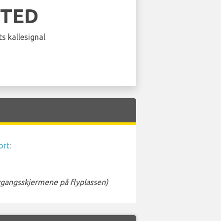
ITED
s kallesignal
ort
:
avgangsskjermene på flyplassen)