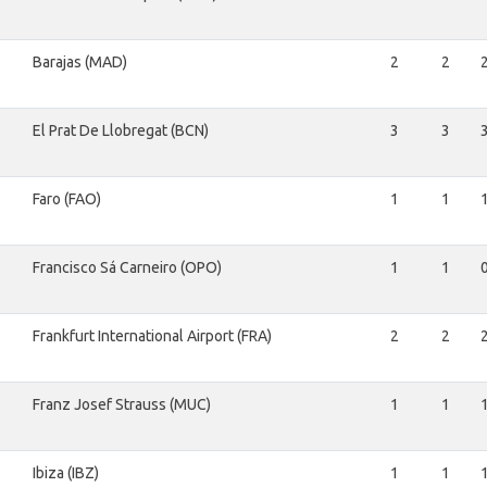
Barajas (MAD)
2
2
El Prat De Llobregat (BCN)
3
3
Faro (FAO)
1
1
Francisco Sá Carneiro (OPO)
1
1
Frankfurt International Airport (FRA)
2
2
Franz Josef Strauss (MUC)
1
1
Ibiza (IBZ)
1
1