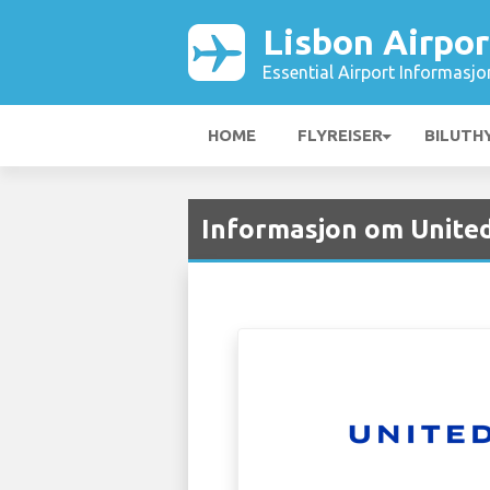
Lisbon Airpor
Essential Airport Informasjo
HOME
FLYREISER
BILUTH
Informasjon om United 