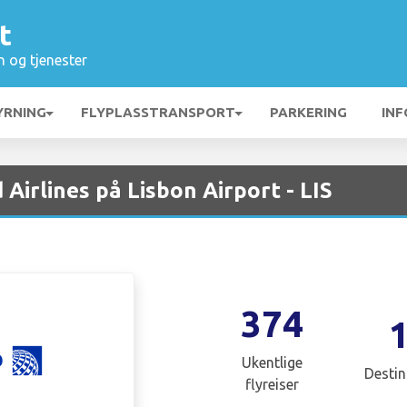
t
n og tjenester
YRNING
FLYPLASSTRANSPORT
PARKERING
INF
Airlines på Lisbon Airport - LIS
374
Ukentlige
Destin
flyreiser