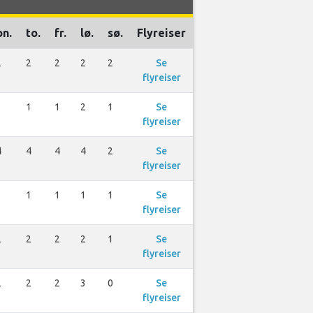
on.
to.
fr.
lø.
sø.
Flyreiser
2
2
2
2
2
Se
flyreiser
1
1
1
2
1
Se
flyreiser
4
4
4
4
2
Se
flyreiser
1
1
1
1
1
Se
flyreiser
2
2
2
2
1
Se
flyreiser
2
2
2
3
0
Se
flyreiser