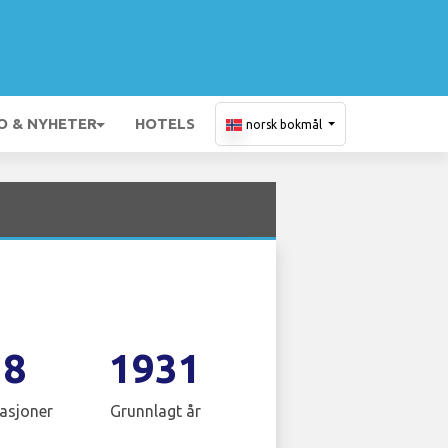
O & NYHETER
HOTELS
norsk bokmål
18
1931
asjoner
Grunnlagt år