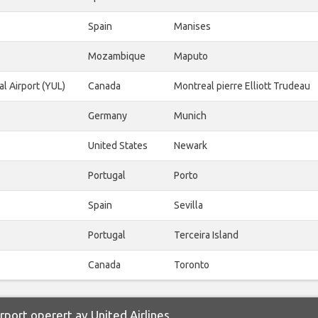
Spain
Manises
Mozambique
Maputo
al Airport (YUL)
Canada
Montreal pierre Elliott Trudeau
Germany
Munich
United States
Newark
Portugal
Porto
Spain
Sevilla
Portugal
Terceira Island
Canada
Toronto
irport operert av United Airlines