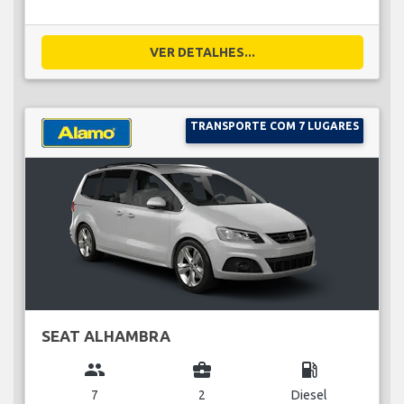
VER DETALHES...
TRANSPORTE COM 7 LUGARES
SEAT ALHAMBRA
group
business_center
local_gas_station
7
2
Diesel