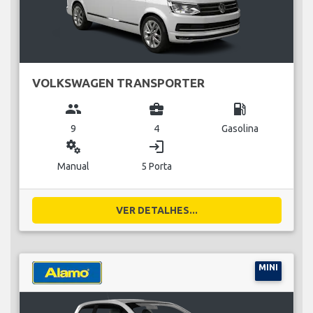
VOLKSWAGEN TRANSPORTER
group
business_center
local_gas_station
9
4
Gasolina
miscellaneous_services
login
Manual
5 Porta
VER DETALHES...
MINI