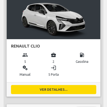
RENAULT CLIO
group
business_center
local_gas_station
5
2
Gasolina
miscellaneous_services
login
Manual
5 Porta
VER DETALHES...