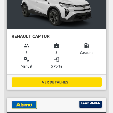
RENAULT CAPTUR
group
business_center
local_gas_station
5
3
Gasolina
miscellaneous_services
login
Manual
5 Porta
VER DETALHES...
ECONÓMICO