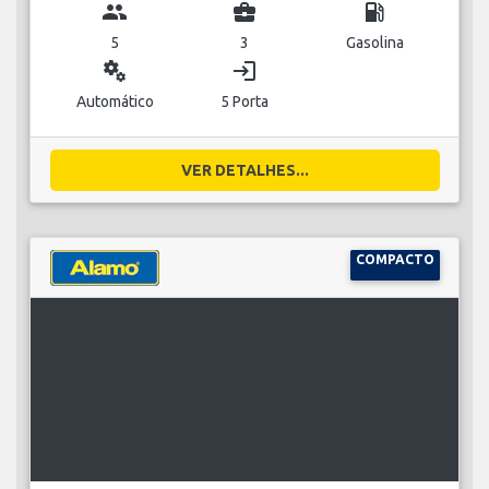
group
business_center
local_gas_station
5
3
Gasolina
miscellaneous_services
login
Automático
5 Porta
VER DETALHES...
COMPACTO