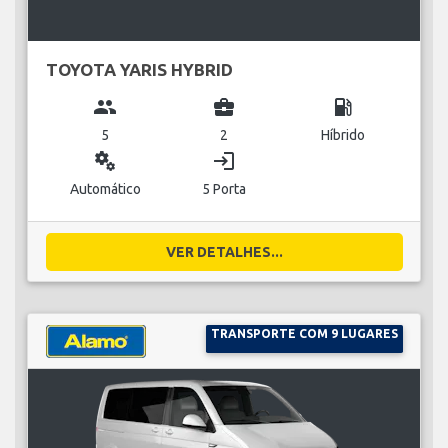
TOYOTA YARIS HYBRID
group
business_center
local_gas_station
5
2
Híbrido
miscellaneous_services
login
Automático
5 Porta
VER DETALHES...
TRANSPORTE COM 9 LUGARES