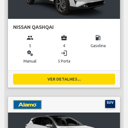
NISSAN QASHQAI
group
business_center
local_gas_station
5
4
Gasolina
miscellaneous_services
login
Manual
5 Porta
VER DETALHES...
SUV