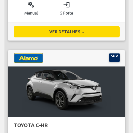
miscellaneous_services
login
Manual
5 Porta
VER DETALHES...
SUV
TOYOTA C-HR