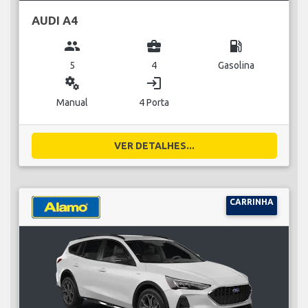
AUDI A4
group
business_center
local_gas_station
5
4
Gasolina
miscellaneous_services
login
Manual
4 Porta
VER DETALHES...
CARRINHA