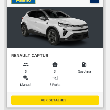
RENAULT CAPTUR
group
business_center
local_gas_station
5
3
Gasolina
miscellaneous_services
login
Manual
5 Porta
VER DETALHES...