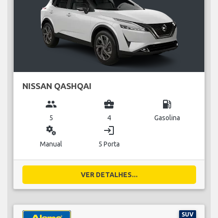
NISSAN QASHQAI
group
business_center
local_gas_station
5
4
Gasolina
miscellaneous_services
login
Manual
5 Porta
VER DETALHES...
SUV