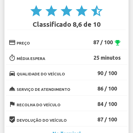
star
star
star
star
star_half
Classificado 8,6 de 10
credit_card
87 / 100
emoji_events
PREÇO
timer
25 minutos
MÉDIA ESPERA
directions_car
90 / 100
QUALIDADE DO VEÍCULO
room_service
86 / 100
SERVIÇO DE ATENDIMENTO
flag
84 / 100
RECOLHA DO VEÍCULO
beenhere
87 / 100
DEVOLUÇÃO DO VEÍCULO