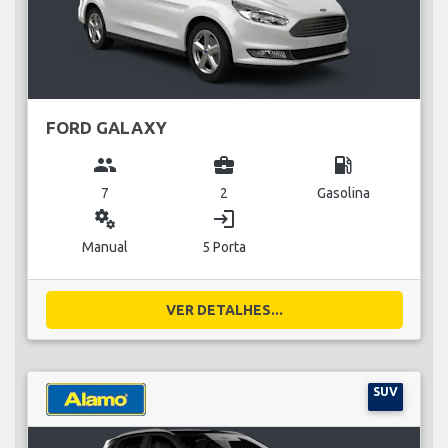
FORD GALAXY
group
business_center
local_gas_station
7
2
Gasolina
miscellaneous_services
login
Manual
5 Porta
VER DETALHES...
SUV