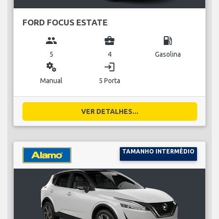
FORD FOCUS ESTATE
group
business_center
local_gas_station
5
4
Gasolina
miscellaneous_services
login
Manual
5 Porta
VER DETALHES...
TAMANHO INTERMÉDIO