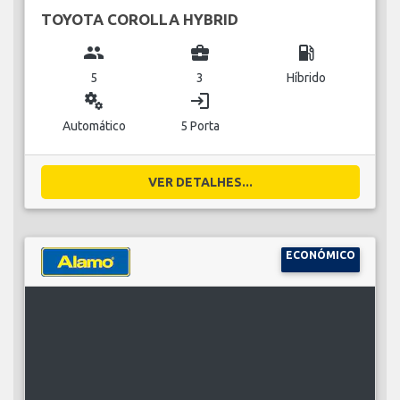
TOYOTA COROLLA HYBRID
group
business_center
local_gas_station
5
3
Híbrido
miscellaneous_services
login
Automático
5 Porta
VER DETALHES...
ECONÓMICO