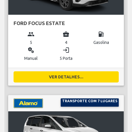
FORD FOCUS ESTATE
group
business_center
local_gas_station
5
4
Gasolina
miscellaneous_services
login
Manual
5 Porta
VER DETALHES...
TRANSPORTE COM 7 LUGARES