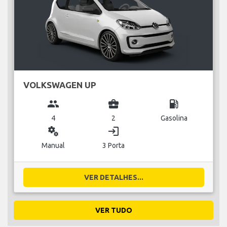
VOLKSWAGEN UP
group
business_center
local_gas_station
4
2
Gasolina
miscellaneous_services
login
Manual
3 Porta
VER DETALHES...
VER TUDO