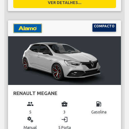
VER DETALHES...
COMPACTO
RENAULT MEGANE
group
business_center
local_gas_station
5
3
Gasolina
miscellaneous_services
login
Manual
5 Porta