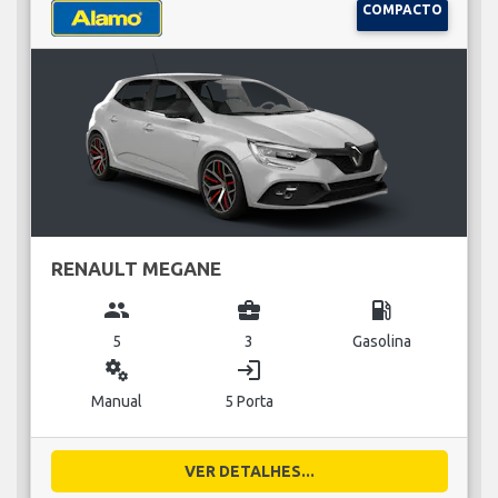
COMPACTO
RENAULT MEGANE
group
business_center
local_gas_station
5
3
Gasolina
miscellaneous_services
login
Manual
5 Porta
VER DETALHES...