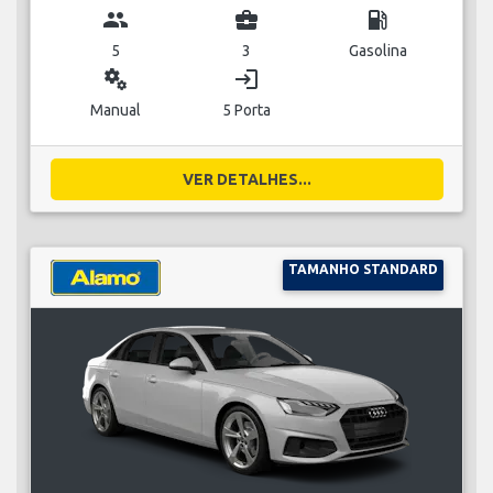
group
business_center
local_gas_station
5
3
Gasolina
miscellaneous_services
login
Manual
5 Porta
VER DETALHES...
TAMANHO STANDARD