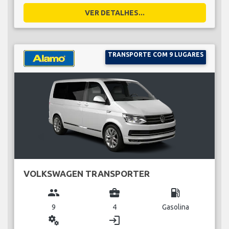
VER DETALHES...
TRANSPORTE COM 9 LUGARES
VOLKSWAGEN TRANSPORTER
group
business_center
local_gas_station
9
4
Gasolina
miscellaneous_services
login