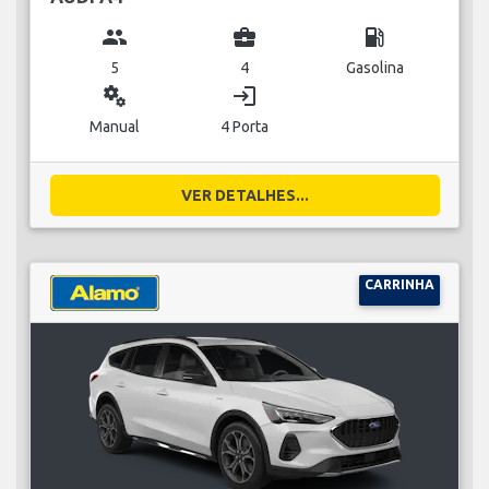
group
business_center
local_gas_station
5
4
Gasolina
miscellaneous_services
login
Manual
4 Porta
VER DETALHES...
CARRINHA