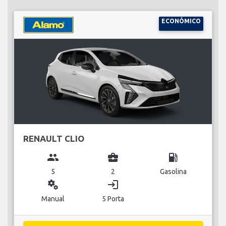
ECONÓMICO
RENAULT CLIO
group
business_center
local_gas_station
5
2
Gasolina
miscellaneous_services
login
Manual
5 Porta