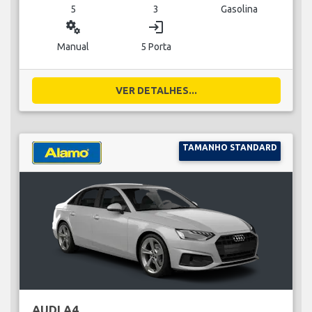
5
3
Gasolina
miscellaneous_services
login
Manual
5 Porta
VER DETALHES...
TAMANHO STANDARD
AUDI A4