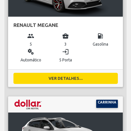
RENAULT MEGANE
group
business_center
local_gas_station
5
3
Gasolina
miscellaneous_services
login
Automático
5 Porta
VER DETALHES...
CARRINHA