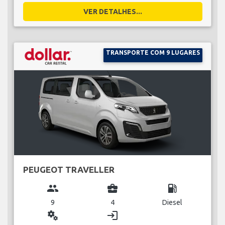
VER DETALHES...
TRANSPORTE COM 9 LUGARES
PEUGEOT TRAVELLER
group
business_center
local_gas_station
9
4
Diesel
miscellaneous_services
login