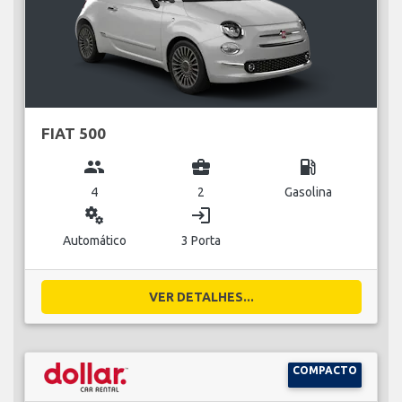
FIAT 500
group
business_center
local_gas_station
4
2
Gasolina
miscellaneous_services
login
Automático
3 Porta
VER DETALHES...
COMPACTO