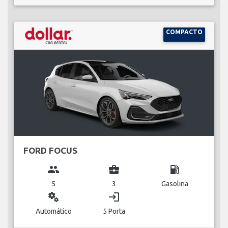
COMPACTO
FORD FOCUS
group
business_center
local_gas_station
5
3
Gasolina
miscellaneous_services
login
Automático
5 Porta