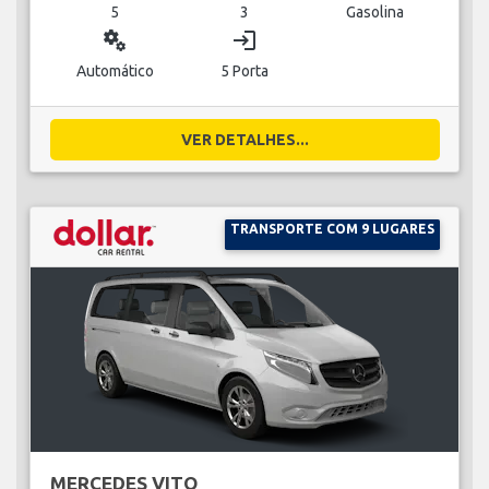
5
3
Gasolina
miscellaneous_services
login
Automático
5 Porta
VER DETALHES...
TRANSPORTE COM 9 LUGARES
MERCEDES VITO