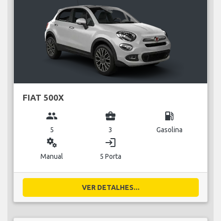
FIAT 500X
group
business_center
local_gas_station
5
3
Gasolina
miscellaneous_services
login
Manual
5 Porta
VER DETALHES...