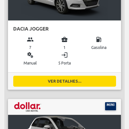
DACIA JOGGER
group
business_center
local_gas_station
7
1
Gasolina
miscellaneous_services
login
Manual
5 Porta
VER DETALHES...
MINI