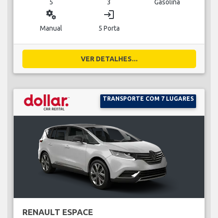
5
3
Gasolina
miscellaneous_services
login
Manual
5 Porta
VER DETALHES...
TRANSPORTE COM 7 LUGARES
RENAULT ESPACE