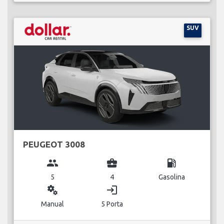
SUV
PEUGEOT 3008
group
business_center
local_gas_station
5
4
Gasolina
miscellaneous_services
login
Manual
5 Porta