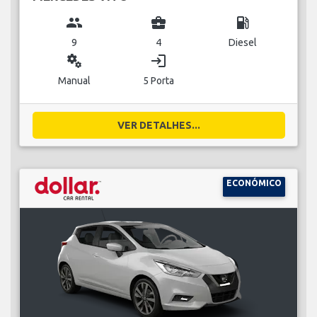
group
business_center
local_gas_station
9
4
Diesel
miscellaneous_services
login
Manual
5 Porta
VER DETALHES...
ECONÓMICO