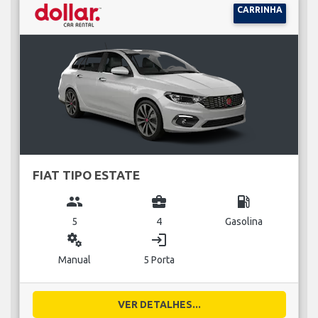
CARRINHA
FIAT TIPO ESTATE
group
business_center
local_gas_station
5
4
Gasolina
miscellaneous_services
login
Manual
5 Porta
VER DETALHES...