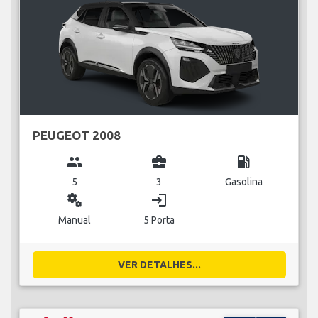
PEUGEOT 2008
group
business_center
local_gas_station
5
3
Gasolina
miscellaneous_services
login
Manual
5 Porta
VER DETALHES...