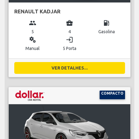
RENAULT KADJAR
group
business_center
local_gas_station
5
4
Gasolina
miscellaneous_services
login
Manual
5 Porta
VER DETALHES...
COMPACTO