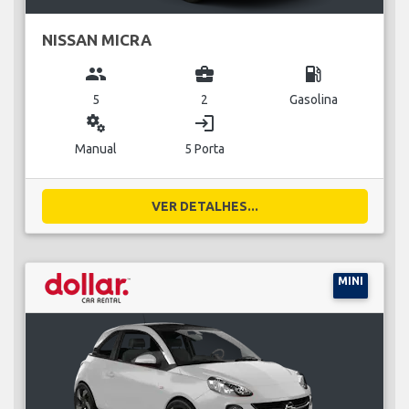
NISSAN MICRA
group
business_center
local_gas_station
5
2
Gasolina
miscellaneous_services
login
Manual
5 Porta
VER DETALHES...
MINI