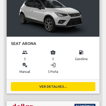
SEAT ARONA
group
business_center
local_gas_station
5
3
Gasolina
miscellaneous_services
login
Manual
5 Porta
VER DETALHES...
ECONÓMICO