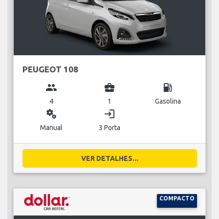
PEUGEOT 108
group
business_center
local_gas_station
4
1
Gasolina
miscellaneous_services
login
Manual
3 Porta
VER DETALHES...
COMPACTO