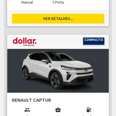
Manual
5 Porta
VER DETALHES...
COMPACTO
RENAULT CAPTUR
group
business_center
local_gas_station