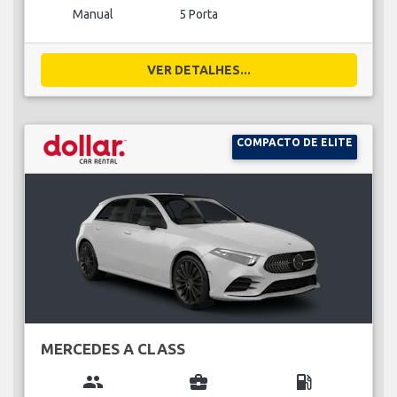
Manual
5 Porta
VER DETALHES...
COMPACTO DE ELITE
MERCEDES A CLASS
group
business_center
local_gas_station