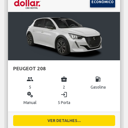
ECONÓMICO
PEUGEOT 208
group
business_center
local_gas_station
5
2
Gasolina
miscellaneous_services
login
Manual
5 Porta
VER DETALHES...