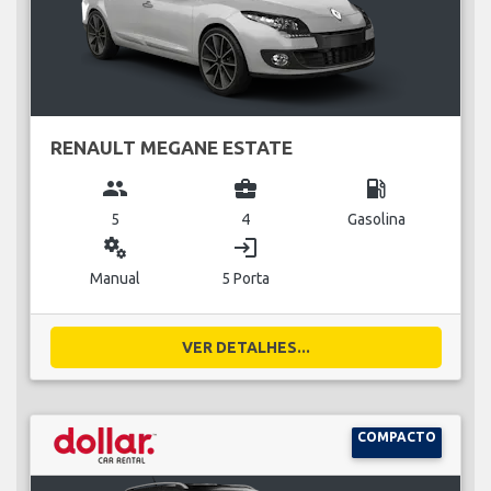
RENAULT MEGANE ESTATE
group
business_center
local_gas_station
5
4
Gasolina
miscellaneous_services
login
Manual
5 Porta
VER DETALHES...
COMPACTO