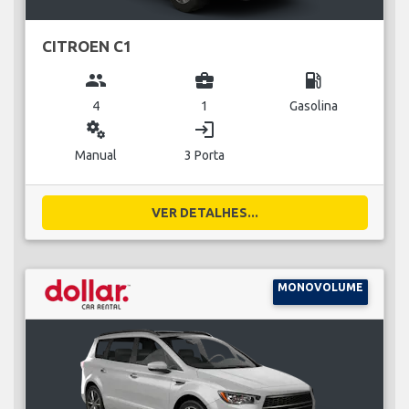
CITROEN C1
group
business_center
local_gas_station
4
1
Gasolina
miscellaneous_services
login
Manual
3 Porta
VER DETALHES...
MONOVOLUME