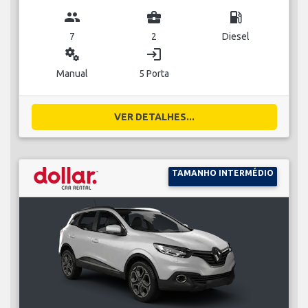
group
business_center
local_gas_station
7
2
Diesel
miscellaneous_services
login
Manual
5 Porta
VER DETALHES...
TAMANHO INTERMÉDIO