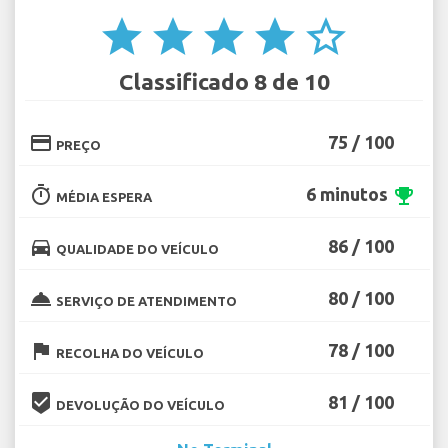
star
star
star
star
star_border
Classificado 8 de 10
credit_card
75 / 100
PREÇO
timer
6 minutos
emoji_events
MÉDIA ESPERA
directions_car
86 / 100
QUALIDADE DO VEÍCULO
room_service
80 / 100
SERVIÇO DE ATENDIMENTO
flag
78 / 100
RECOLHA DO VEÍCULO
beenhere
81 / 100
DEVOLUÇÃO DO VEÍCULO