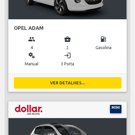
OPEL ADAM
group
business_center
local_gas_station
4
2
Gasolina
miscellaneous_services
login
Manual
3 Porta
VER DETALHES...
MINI