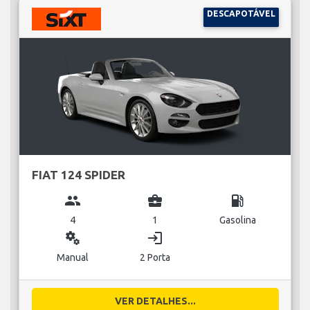
DESCAPOTÁVEL
FIAT 124 SPIDER
group
business_center
local_gas_station
4
1
Gasolina
miscellaneous_services
login
Manual
2 Porta
VER DETALHES...