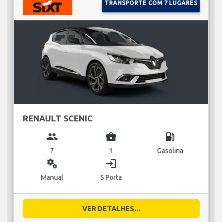
TRANSPORTE COM 7 LUGARES
RENAULT SCENIC
group
business_center
local_gas_station
7
1
Gasolina
miscellaneous_services
login
Manual
5 Porta
VER DETALHES...