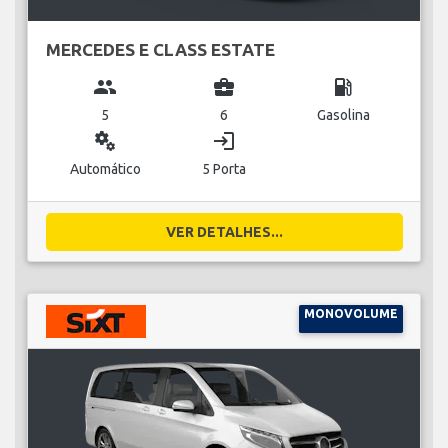
MERCEDES E CLASS ESTATE
group
business_center
local_gas_station
5
6
Gasolina
miscellaneous_services
login
Automático
5 Porta
VER DETALHES...
MONOVOLUME