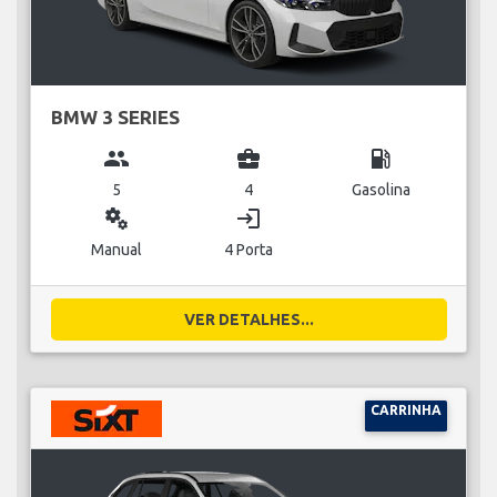
BMW 3 SERIES
group
business_center
local_gas_station
5
4
Gasolina
miscellaneous_services
login
Manual
4 Porta
VER DETALHES...
CARRINHA