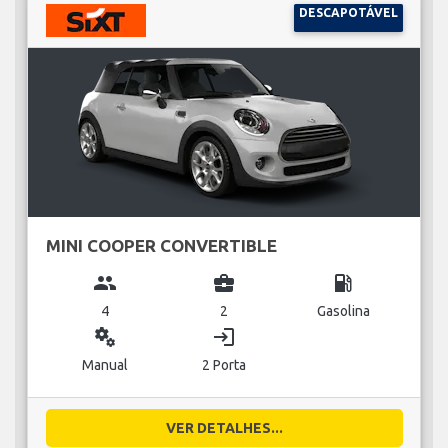
DESCAPOTÁVEL
MINI COOPER CONVERTIBLE
group
business_center
local_gas_station
4
2
Gasolina
miscellaneous_services
login
Manual
2 Porta
VER DETALHES...