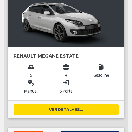
RENAULT MEGANE ESTATE
group
business_center
local_gas_station
5
4
Gasolina
miscellaneous_services
login
Manual
5 Porta
VER DETALHES...