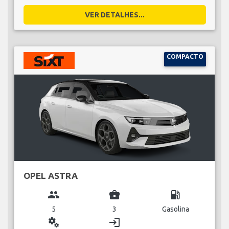
VER DETALHES...
COMPACTO
OPEL ASTRA
group
business_center
local_gas_station
5
3
Gasolina
miscellaneous_services
login