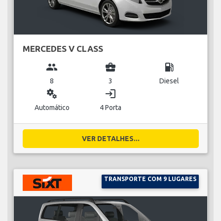
MERCEDES V CLASS
group
business_center
local_gas_station
8
3
Diesel
miscellaneous_services
login
Automático
4 Porta
VER DETALHES...
TRANSPORTE COM 9 LUGARES