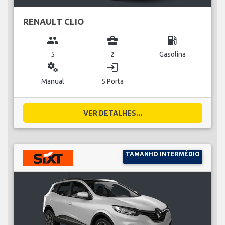
RENAULT CLIO
group
business_center
local_gas_station
5
2
Gasolina
miscellaneous_services
login
Manual
5 Porta
VER DETALHES...
TAMANHO INTERMÉDIO