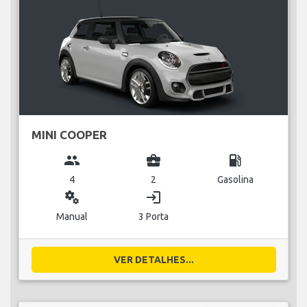
MINI COOPER
group
business_center
local_gas_station
4
2
Gasolina
miscellaneous_services
login
Manual
3 Porta
VER DETALHES...