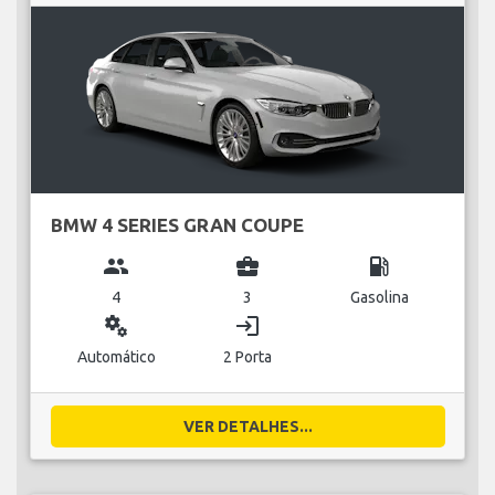
BMW 4 SERIES GRAN COUPE
group
business_center
local_gas_station
4
3
Gasolina
miscellaneous_services
login
Automático
2 Porta
VER DETALHES...