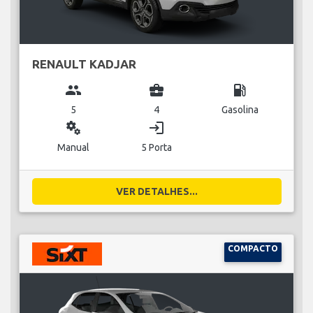
RENAULT KADJAR
group
business_center
local_gas_station
5
4
Gasolina
miscellaneous_services
login
Manual
5 Porta
VER DETALHES...
COMPACTO