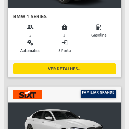
BMW 1 SERIES
group
business_center
local_gas_station
5
3
Gasolina
miscellaneous_services
login
Automático
5 Porta
VER DETALHES...
FAMILIAR GRANDE