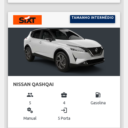
TAMANHO INTERMÉDIO
NISSAN QASHQAI
group
business_center
local_gas_station
5
4
Gasolina
miscellaneous_services
login
Manual
5 Porta