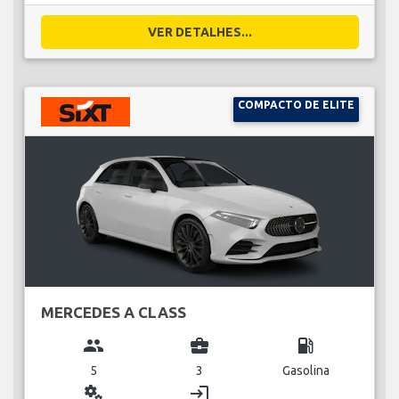
VER DETALHES...
COMPACTO DE ELITE
MERCEDES A CLASS
group
business_center
local_gas_station
5
3
Gasolina
miscellaneous_services
login