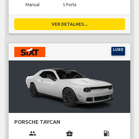
Manual
5 Porta
VER DETALHES...
LUXO
PORSCHE TAYCAN
group
business_center
local_gas_station