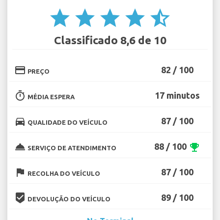
star
star
star
star
star_half
Classificado 8,6 de 10
credit_card
82 / 100
PREÇO
timer
17 minutos
MÉDIA ESPERA
directions_car
87 / 100
QUALIDADE DO VEÍCULO
room_service
88 / 100
emoji_events
SERVIÇO DE ATENDIMENTO
flag
87 / 100
RECOLHA DO VEÍCULO
beenhere
89 / 100
DEVOLUÇÃO DO VEÍCULO