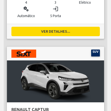
4
3
Elétrico
miscellaneous_services
login
Automático
5 Porta
VER DETALHES...
SUV
RENAULT CAPTUR