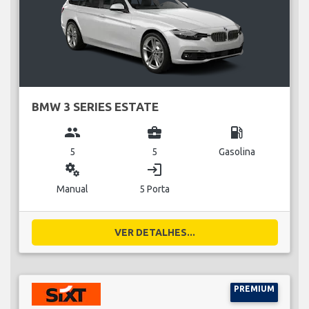
BMW 3 SERIES ESTATE
group
business_center
local_gas_station
5
5
Gasolina
miscellaneous_services
login
Manual
5 Porta
VER DETALHES...
PREMIUM