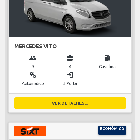
MERCEDES VITO
group
business_center
local_gas_station
9
4
Gasolina
miscellaneous_services
login
Automático
5 Porta
VER DETALHES...
ECONÓMICO