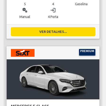
5
4
Gasolina
miscellaneous_services
login
Manual
4 Porta
VER DETALHES...
PREMIUM