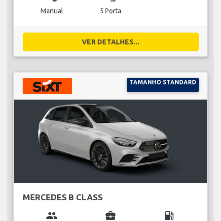
Manual
5 Porta
VER DETALHES...
TAMANHO STANDARD
MERCEDES B CLASS
group
business_center
local_gas_station