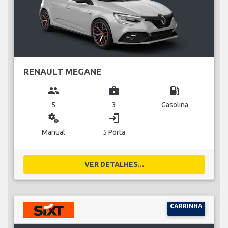
RENAULT MEGANE
group
business_center
local_gas_station
5
3
Gasolina
miscellaneous_services
login
Manual
5 Porta
VER DETALHES...
CARRINHA