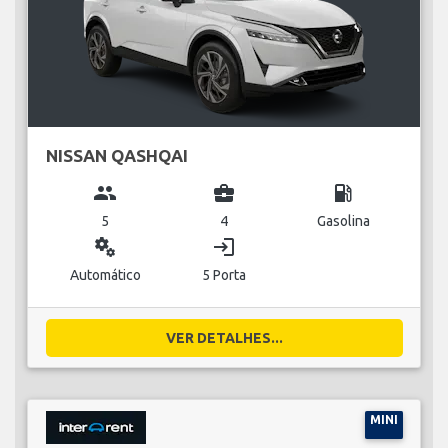
NISSAN QASHQAI
group
business_center
local_gas_station
5
4
Gasolina
miscellaneous_services
login
Automático
5 Porta
VER DETALHES...
MINI