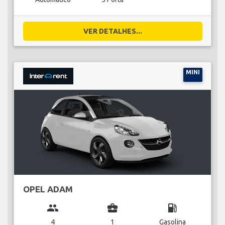
VER DETALHES...
MINI
OPEL ADAM
group
business_center
local_gas_station
4
1
Gasolina