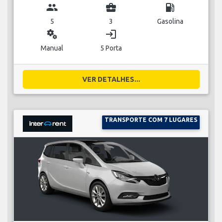
group
business_center
local_gas_station
5
3
Gasolina
miscellaneous_services
login
Manual
5 Porta
VER DETALHES...
TRANSPORTE COM 7 LUGARES