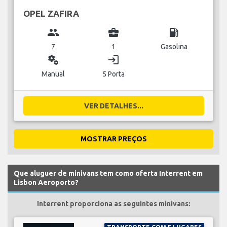
OPEL ZAFIRA
group
business_center
local_gas_station
7
1
Gasolina
miscellaneous_services
login
Manual
5 Porta
VER DETALHES...
MOSTRAR PREÇOS
Que aluguer de minivans tem como oferta Interrent em
Lisbon Aeroporto?
Interrent proporciona as seguintes minivans: