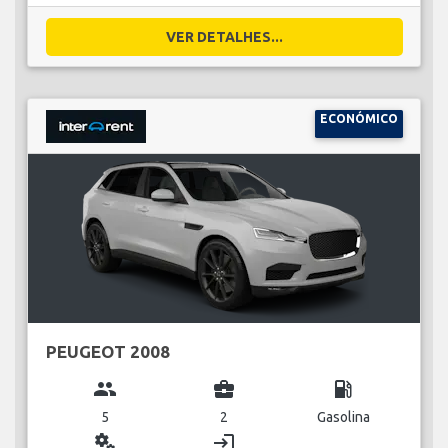
VER DETALHES...
ECONÓMICO
PEUGEOT 2008
group
business_center
local_gas_station
5
2
Gasolina
miscellaneous_services
login