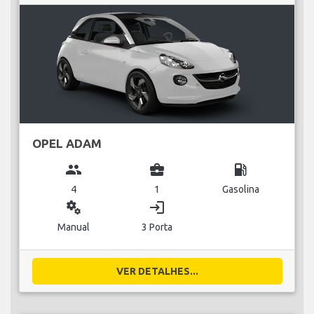
OPEL ADAM
group
business_center
local_gas_station
4
1
Gasolina
miscellaneous_services
login
Manual
3 Porta
VER DETALHES...