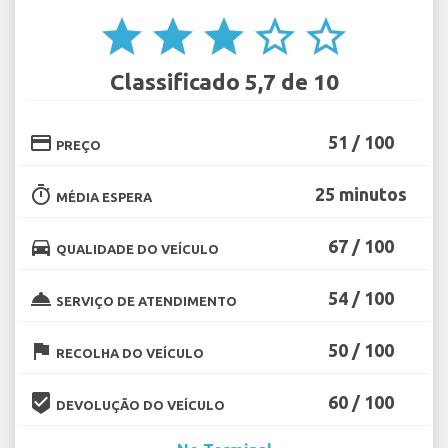
star
star
star
star_border
star_border
Classificado 5,7 de 10
credit_card
51 / 100
PREÇO
timer
25 minutos
MÉDIA ESPERA
directions_car
67 / 100
QUALIDADE DO VEÍCULO
room_service
54 / 100
SERVIÇO DE ATENDIMENTO
flag
50 / 100
RECOLHA DO VEÍCULO
beenhere
60 / 100
DEVOLUÇÃO DO VEÍCULO