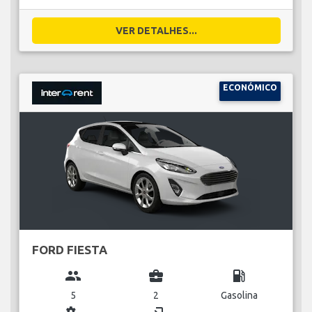
VER DETALHES...
ECONÓMICO
FORD FIESTA
group
business_center
local_gas_station
5
2
Gasolina