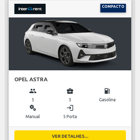
COMPACTO
OPEL ASTRA
group
business_center
local_gas_station
5
3
Gasolina
miscellaneous_services
login
Manual
5 Porta
VER DETALHES...