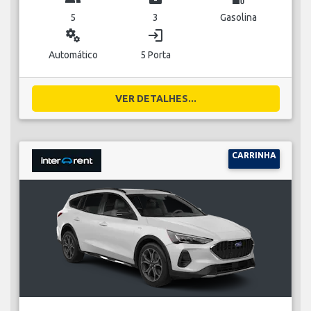
5
3
Gasolina
miscellaneous_services
login
Automático
5 Porta
VER DETALHES...
CARRINHA