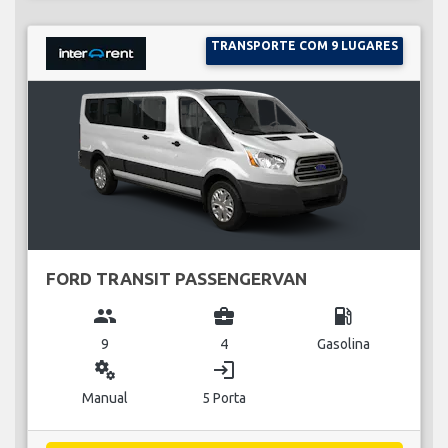
TRANSPORTE COM 9 LUGARES
FORD TRANSIT PASSENGERVAN
group
business_center
local_gas_station
9
4
Gasolina
miscellaneous_services
login
Manual
5 Porta