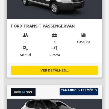
FORD TRANSIT PASSENGERVAN
group
business_center
local_gas_station
9
4
Gasolina
miscellaneous_services
login
Manual
5 Porta
VER DETALHES...
TAMANHO INTERMÉDIO