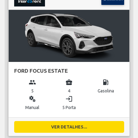
FORD FOCUS ESTATE
group
business_center
local_gas_station
5
4
Gasolina
miscellaneous_services
login
Manual
5 Porta
VER DETALHES...