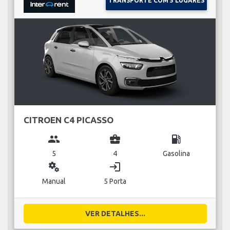
TRANSPORTE COM 5 LUGARES
CITROEN C4 PICASSO
group
business_center
local_gas_station
5
4
Gasolina
miscellaneous_services
login
Manual
5 Porta
VER DETALHES...