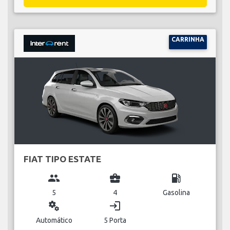
CARRINHA
FIAT TIPO ESTATE
group
business_center
local_gas_station
5
4
Gasolina
miscellaneous_services
login
Automático
5 Porta