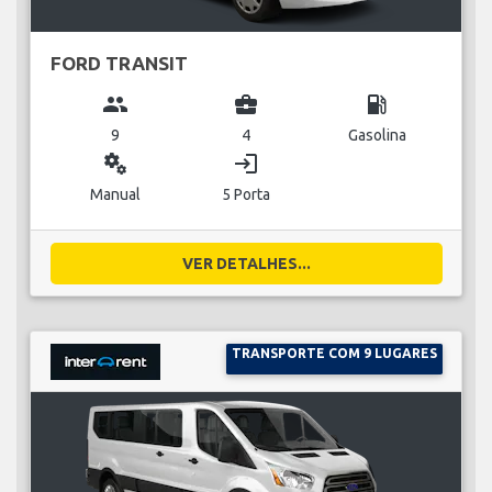
FORD TRANSIT
group
business_center
local_gas_station
9
4
Gasolina
miscellaneous_services
login
Manual
5 Porta
VER DETALHES...
TRANSPORTE COM 9 LUGARES