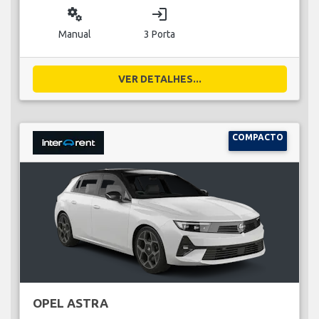
miscellaneous_services
login
Manual
3 Porta
VER DETALHES...
COMPACTO
OPEL ASTRA