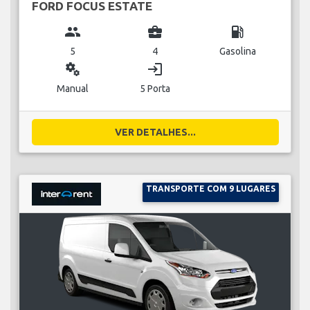
FORD FOCUS ESTATE
group
business_center
local_gas_station
5
4
Gasolina
miscellaneous_services
login
Manual
5 Porta
VER DETALHES...
TRANSPORTE COM 9 LUGARES