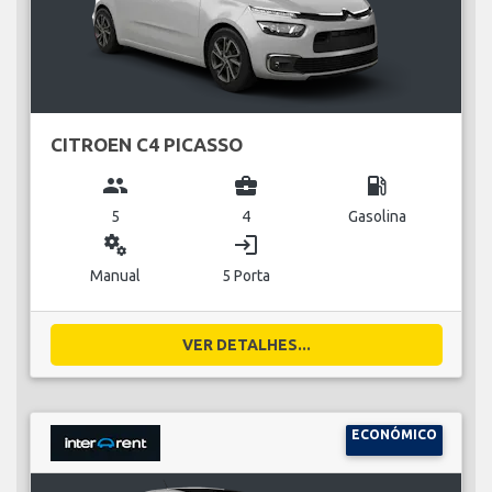
CITROEN C4 PICASSO
group
business_center
local_gas_station
5
4
Gasolina
miscellaneous_services
login
Manual
5 Porta
VER DETALHES...
ECONÓMICO