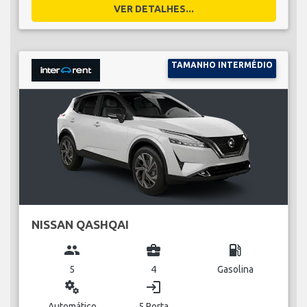
VER DETALHES...
TAMANHO INTERMÉDIO
NISSAN QASHQAI
group
business_center
local_gas_station
5
4
Gasolina
miscellaneous_services
login
Automático
5 Porta