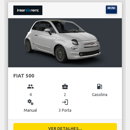
MINI
FIAT 500
group
business_center
local_gas_station
4
2
Gasolina
miscellaneous_services
login
Manual
3 Porta
VER DETALHES...