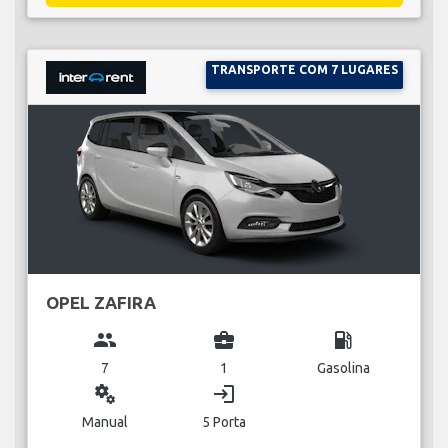
TRANSPORTE COM 7 LUGARES
OPEL ZAFIRA
group
business_center
local_gas_station
7
1
Gasolina
miscellaneous_services
login
Manual
5 Porta