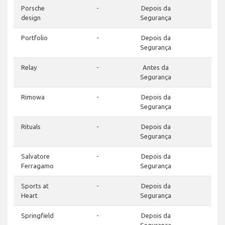
Porsche
-
Depois da
-
design
Segurança
Portfolio
-
Depois da
-
Segurança
Relay
-
Antes da
-
Segurança
Rimowa
-
Depois da
-
Segurança
Rituals
-
Depois da
-
Segurança
Salvatore
-
Depois da
-
Ferragamo
Segurança
Sports at
-
Depois da
-
Heart
Segurança
Springfield
-
Depois da
-