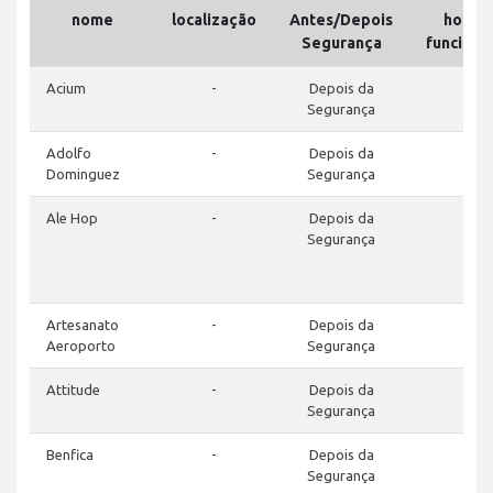
nome
localização
Antes/Depois
horári
Segurança
funcion
Acium
-
Depois da
-
Segurança
Adolfo
-
Depois da
-
Dominguez
Segurança
Ale Hop
-
Depois da
-
Segurança
Artesanato
-
Depois da
-
Aeroporto
Segurança
Attitude
-
Depois da
-
Segurança
Benfica
-
Depois da
-
Segurança