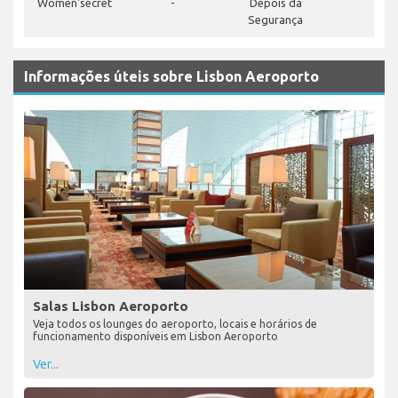
Women'secret
-
Depois da
-
Segurança
Informações úteis sobre Lisbon Aeroporto
Salas Lisbon Aeroporto
Veja todos os lounges do aeroporto, locais e horários de
funcionamento disponíveis em Lisbon Aeroporto
Ver...