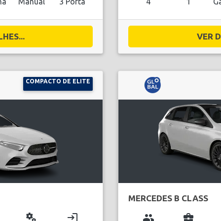
na
Manual
3 Porta
4
1
Ga
HES...
VER D
COMPACTO DE ELITE
MERCEDES B CLASS
miscellaneous_services
login
group
business_center