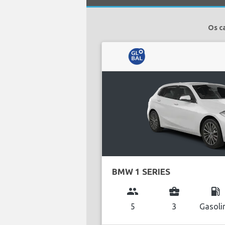
Os c
BMW 1 SERIES
group
business_center
local_gas_station
5
3
Gasoli