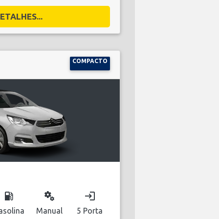
ETALHES...
COMPACTO
local_gas_station
miscellaneous_services
login
asolina
Manual
5 Porta