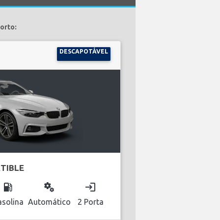
orto:
DESCAPOTÁVEL
TIBLE
local_gas_station
miscellaneous_services
login
solina
Automático
2 Porta