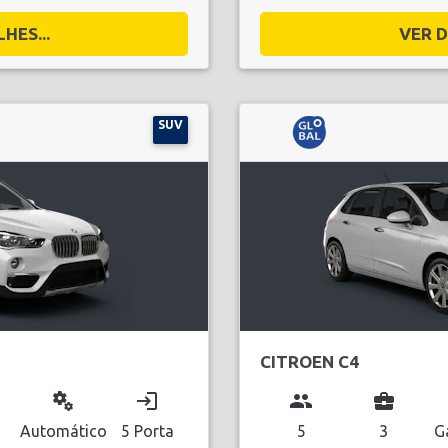
HES...
VER D
SUV
CITROEN C4
miscellaneous_services
login
group
business_center
l
Automático
5 Porta
5
3
G