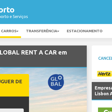
orto
orto e Serviços
E CARROS
TRANSFERÊNCIA
ESTACIONAMENTO
 GLOBAL RENT A CAR em
CANCE
UGUER DE
Empresa
Lisbon 