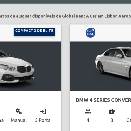
arros de aluguer disponíveis de Global Rent A Car em Lisbon Aerop
COMPACTO DE ELITE
BMW 4 SERIES CONVER
miscellaneous_services
login
group
business_center
na
Manual
5 Porta
4
3
Ga