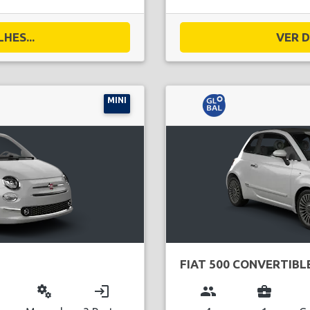
HES...
VER D
MINI
FIAT 500 CONVERTIBL
miscellaneous_services
login
group
business_center