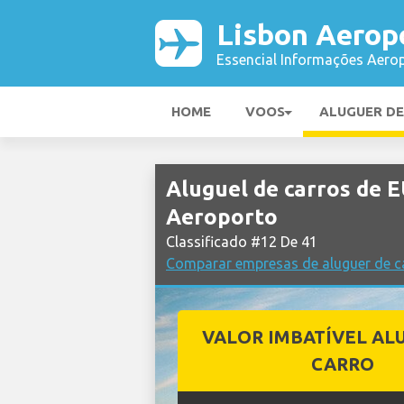
Lisbon Aerop
Essencial Informações Aerop
HOME
VOOS
ALUGUER D
Aluguel de carros de
Aeroporto
Classificado #12 De 41
Comparar empresas de aluguer de c
VALOR IMBATÍVEL AL
CARRO