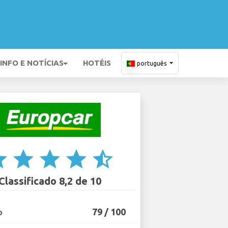
INFO E NOTÍCIAS
HOTÉIS
português
ar
star
star
star
star_half
Classificado 8,2 de 10
79 / 100
O