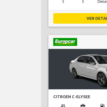
5
3
Diese
VER DETAL
CITROEN C-ELYSEE
group
business_center
local_gas_station