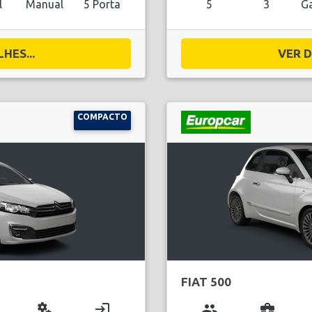
l
Manual
5 Porta
5
3
Ga
HES...
VER D
COMPACTO
FIAT 500
miscellaneous_services
login
group
business_center