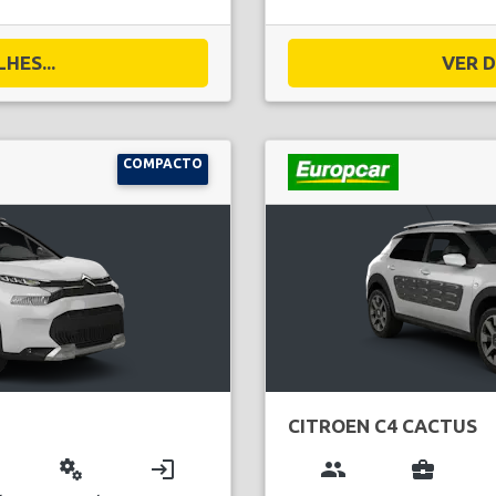
HES...
VER D
COMPACTO
CITROEN C4 CACTUS
miscellaneous_services
login
group
business_center