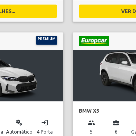
HES...
VER D
PREMIUM
BMW X5
miscellaneous_services
login
group
business_center
na
Automático
4 Porta
5
6
Ga