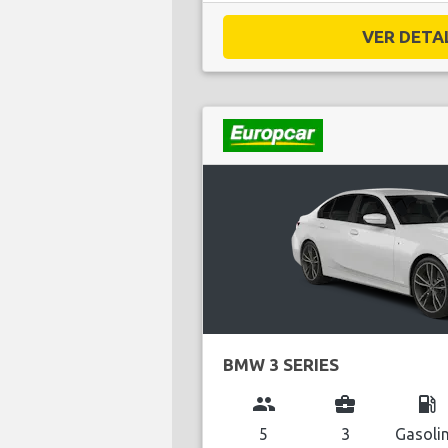
VER DETAL
BMW 3 SERIES
group
business_center
local_gas_station
5
3
Gasoli