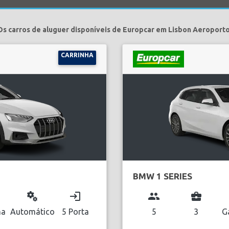
Os carros de aluguer disponíveis de Europcar em Lisbon Aeroporto
CARRINHA
BMW 1 SERIES
miscellaneous_services
login
group
business_center
na
Automático
5 Porta
5
3
G