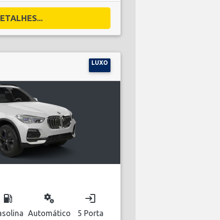
ETALHES...
LUXO
local_gas_station
miscellaneous_services
login
solina
Automático
5 Porta