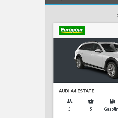
AUDI A4 ESTATE
group
business_center
local_gas_station
5
5
Gasoli