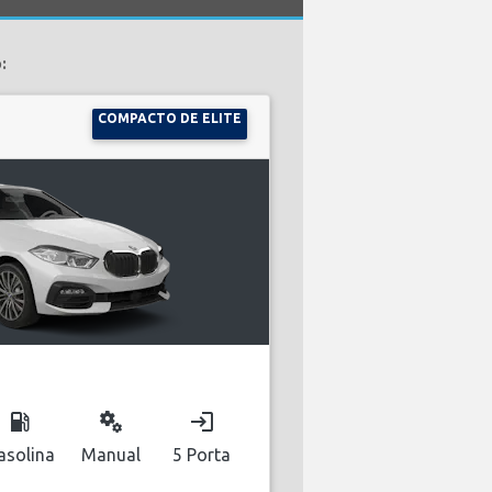
:
COMPACTO DE ELITE
local_gas_station
miscellaneous_services
login
asolina
Manual
5 Porta