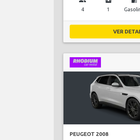
group
business_center
local_gas_station
4
1
Gasoli
VER DETAL
PEUGEOT 2008