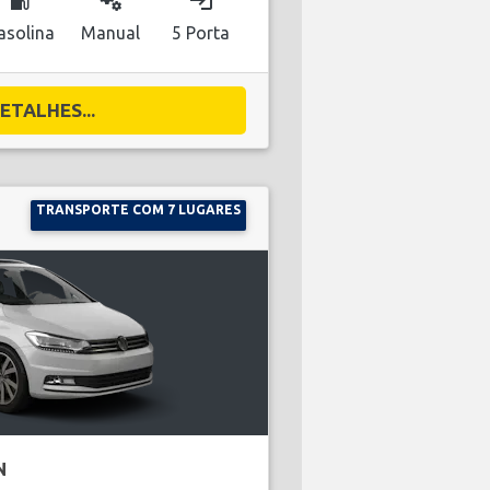
local_gas_station
miscellaneous_services
login
asolina
Manual
5 Porta
ETALHES...
TRANSPORTE COM 7 LUGARES
N