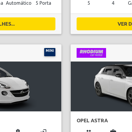
na
Automático
5 Porta
5
4
G
HES...
VER D
MINI
OPEL ASTRA