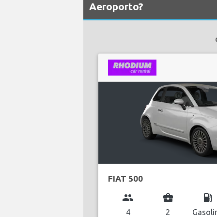
Aeroporto?
FIAT 500
group
business_center
local_gas_station
4
2
Gasoli