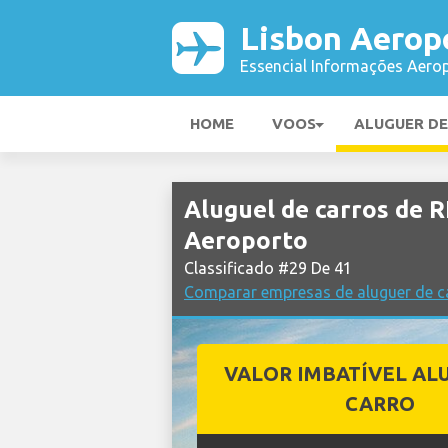
Lisbon Aerop
Essencial Informações Aerop
HOME
VOOS
ALUGUER D
Aluguel de carros de
Aeroporto
Classificado #29 De 41
Comparar empresas de aluguer de c
VALOR IMBATÍVEL AL
CARRO