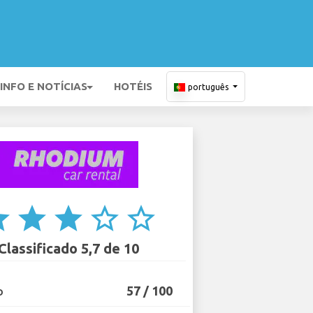
INFO E NOTÍCIAS
HOTÉIS
português
ar
star
star
star_border
star_border
Classificado 5,7 de 10
57 / 100
O