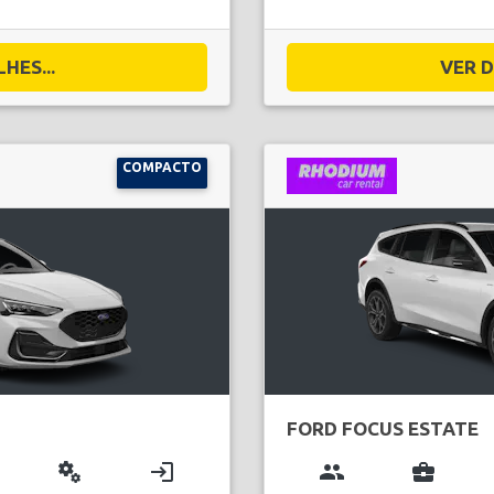
HES...
VER D
COMPACTO
FORD FOCUS ESTATE
miscellaneous_services
login
group
business_center