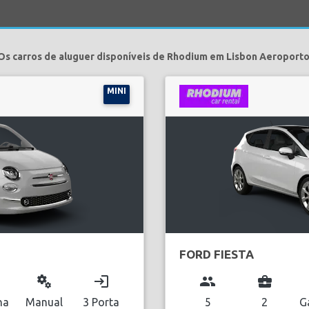
Os carros de aluguer disponíveis de Rhodium em Lisbon Aeroporto
MINI
FORD FIESTA
miscellaneous_services
login
group
business_center
na
Manual
3 Porta
5
2
G