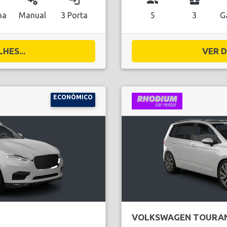
miscellaneous_services
login
group
business_center
na
Manual
3 Porta
5
3
G
HES...
VER D
ECONÓMICO
VOLKSWAGEN TOURA