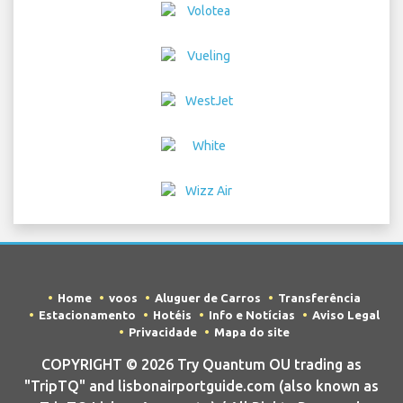
Home
voos
Aluguer de Carros
Transferência
Estacionamento
Hotéis
Info e Notícias
Aviso Legal
Privacidade
Mapa do site
COPYRIGHT © 2026 Try Quantum OU trading as
"TripTQ" and lisbonairportguide.com (also known as
TripTQ Lisbon Aeroporto) / All Rights Reserved.
AVISO LEGAL - Este site não é o site oficial de Lisbon Aeroporto