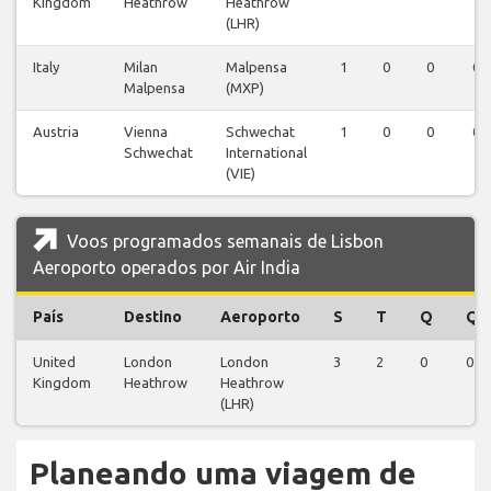
Kingdom
Heathrow
Heathrow
(LHR)
Italy
Milan
Malpensa
1
0
0
0
Malpensa
(MXP)
Austria
Vienna
Schwechat
1
0
0
0
Schwechat
International
(VIE)
Voos programados semanais de Lisbon
Aeroporto operados por Air India
País
Destino
Aeroporto
S
T
Q
Q
United
London
London
3
2
0
0
Kingdom
Heathrow
Heathrow
(LHR)
Planeando uma viagem de