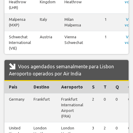
Heathrow
Kingdom
Heathrow
voo
(LHR)
Malpensa
Italy
Milan
1
Ver
(MXP)
Malpensa
voo
Schwechat
Austria
Vienna
1
Ver
International
Schwechat
voo
(VIE)
Voos agendados semanalmente para Lisbon
Aeroporto operados por Air India
País
Destino
Aeroporto
S
T
Q
Q
Germany
Frankfurt
Frankfurt
2
0
0
0
International
Airport
(FRA)
United
London
London
3
2
0
0