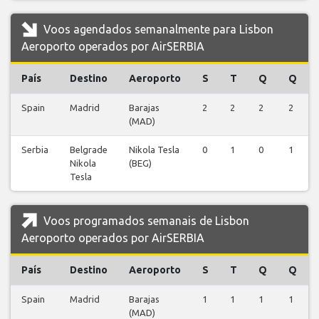
Voos agendados semanalmente para Lisbon
Aeroporto operados por AirSERBIA
País
Destino
Aeroporto
S
T
Q
Q
Spain
Madrid
Barajas
2
2
2
2
(MAD)
Serbia
Belgrade
Nikola Tesla
0
1
0
1
Nikola
(BEG)
Tesla
Voos programados semanais de Lisbon
Aeroporto operados por AirSERBIA
País
Destino
Aeroporto
S
T
Q
Q
Spain
Madrid
Barajas
1
1
1
1
(MAD)