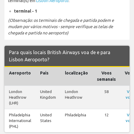
terminal(is) em
Lisbon Aeroporto
:
terminal - 1
(Observação: os terminais de chegada e partida podem e
mudam por vários motivos - sempre verifique as telas de
chegada e partida no aeroporto)
Para quais locais British Airways voa de e para
Lisbon Aeroporto?
Aeroporto
País
localização
Voos
Voo
semanais
London
United
London
58
Ver
Heathrow
Kingdom
Heathrow
voo
(LHR)
Philadelphia
United
Philadelphia
12
Ver
International
States
voo
(PHL)