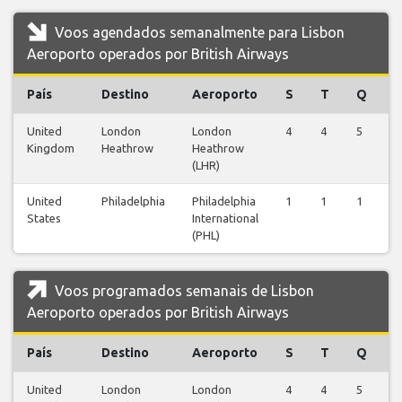
Voos agendados semanalmente para Lisbon
Aeroporto operados por British Airways
País
Destino
Aeroporto
S
T
Q
United
London
London
4
4
5
5
Kingdom
Heathrow
Heathrow
(LHR)
United
Philadelphia
Philadelphia
1
1
1
1
States
International
(PHL)
Voos programados semanais de Lisbon
Aeroporto operados por British Airways
País
Destino
Aeroporto
S
T
Q
United
London
London
4
4
5
5