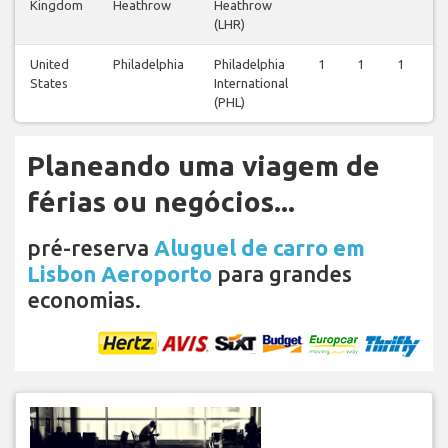
Kingdom
Heathrow
Heathrow
(LHR)
United
Philadelphia
Philadelphia
1
1
1
1
States
International
(PHL)
Planeando uma viagem de
férias ou negócios...
pré-reserva
Aluguel de carro em
Lisbon Aeroporto
para grandes
economias.