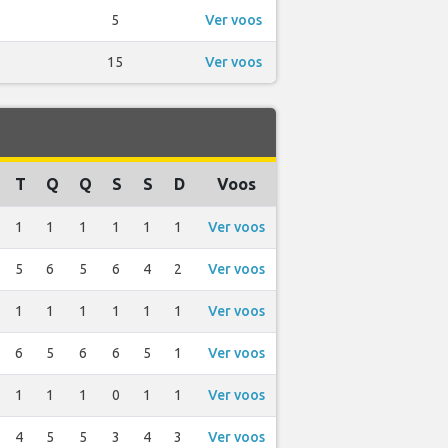
5
Ver voos
15
Ver voos
T
Q
Q
S
S
D
Voos
1
1
1
1
1
1
Ver voos
5
6
5
6
4
2
Ver voos
1
1
1
1
1
1
Ver voos
6
5
6
6
5
1
Ver voos
1
1
1
0
1
1
Ver voos
4
5
5
3
4
3
Ver voos