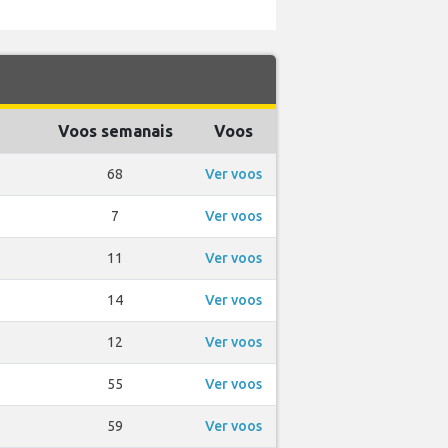
Voos semanais
Voos
68
Ver voos
7
Ver voos
11
Ver voos
14
Ver voos
12
Ver voos
55
Ver voos
59
Ver voos