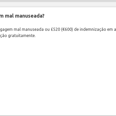
em mal manuseada?
bagagem mal manuseada ou £520 (€600) de indemnização em a
ação gratuitamente.