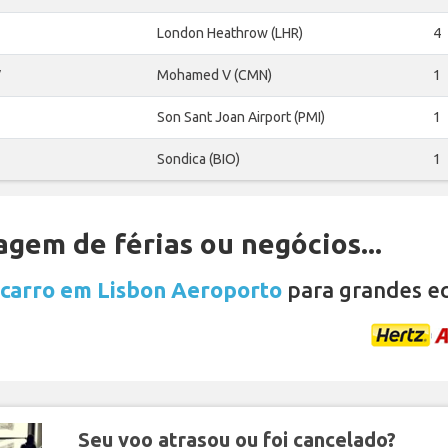
London Heathrow (LHR)
4
V
Mohamed V (CMN)
1
Son Sant Joan Airport (PMI)
1
Sondica (BIO)
1
gem de férias ou negócios...
 carro em Lisbon Aeroporto
para grandes e
Seu voo atrasou ou foi cancelado?