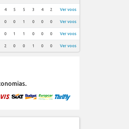
4
5
5
3
4
2
Ver voos
0
0
1
0
0
0
Ver voos
0
1
1
0
0
0
Ver voos
2
0
0
1
0
0
Ver voos
conomias.