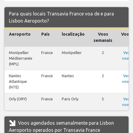
Para quais locais Transavia France voa de e para
Lisbon Aeroporto?
Aeroporto
País
localização
Voos
Voos
semanais
Montpellier
France
Montpellier
2
Ver
Méditerranée
voos
(MPL)
Nantes
France
Nantes
2
Ver
Atlantique
voos
(NTE)
Orly (ORY)
France
Paris Orly
5
Ver
voos
Voos agendados semanalmente para Lisbon
Aeroporto operados por Transavia France