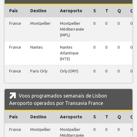
País
Destino
Aeroporto
S
T
Q
Q
France
Montpellier
Montpellier
0
0
0
0
Méditerranée
(MPL)
France
Nantes
Nantes
0
0
0
0
Atlantique
(NTE)
France
Paris Orly
Orly (ORY)
0
0
0
0
Voos programados semanais de Lisbon
Aeroporto operados por Transavia France
País
Destino
Aeroporto
S
T
Q
Q
France
Montpellier
Montpellier
0
0
0
0
Méditerranée