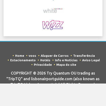
Home
voos
Aluguer de Carros
Transferência
Estacionamento
Hotéis
Info e Notícias
Aviso Legal
Privacidade
Mapa do site
COPYRIGHT © 2026 Try Quantum OU trading as
"TripTQ" and lisbonairportguide.com (also known as
TripTQ Lisbon Aeroporto) / All Rights Reserved.
AVISO LEGAL - Este site não é o site oficial de Lisbon Aeroporto