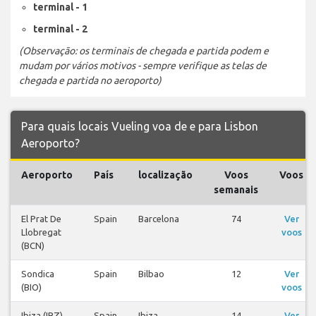
terminal - 1
terminal - 2
(Observação: os terminais de chegada e partida podem e
mudam por vários motivos - sempre verifique as telas de
chegada e partida no aeroporto)
Para quais locais Vueling voa de e para Lisbon
Aeroporto?
Aeroporto
País
localização
Voos
Voos
semanais
El Prat De
Spain
Barcelona
74
Ver
Llobregat
voos
(BCN)
Sondica
Spain
Bilbao
12
Ver
(BIO)
voos
Ibiza (IBZ)
Spain
Ibiza
14
Ver