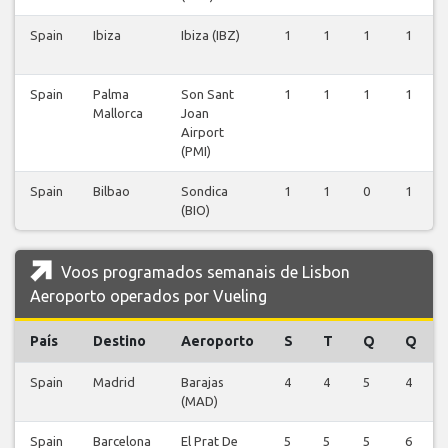
Spain
Ibiza
Ibiza (IBZ)
1
1
1
1
Spain
Palma
Son Sant
1
1
1
1
Mallorca
Joan
Airport
(PMI)
Spain
Bilbao
Sondica
1
1
0
1
(BIO)
Voos programados semanais de Lisbon
Aeroporto operados por Vueling
País
Destino
Aeroporto
S
T
Q
Q
Spain
Madrid
Barajas
4
4
5
4
(MAD)
Spain
Barcelona
El Prat De
5
5
5
6