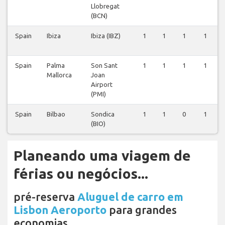
Llobregat
(BCN)
Spain
Ibiza
Ibiza (IBZ)
1
1
1
1
Spain
Palma
Son Sant
1
1
1
1
Mallorca
Joan
Airport
(PMI)
Spain
Bilbao
Sondica
1
1
0
1
(BIO)
Planeando uma viagem de
férias ou negócios...
pré-reserva
Aluguel de carro em
Lisbon Aeroporto
para grandes
economias.