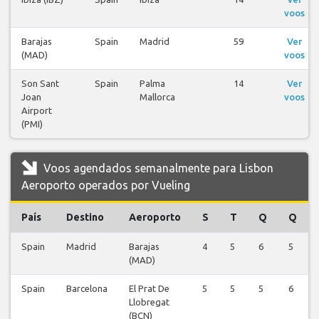
voos
Barajas
Spain
Madrid
59
Ver
(MAD)
voos
Son Sant
Spain
Palma
14
Ver
Joan
Mallorca
voos
Airport
(PMI)
Voos agendados semanalmente para Lisbon
Aeroporto operados por Vueling
País
Destino
Aeroporto
S
T
Q
Q
Spain
Madrid
Barajas
4
5
6
5
(MAD)
Spain
Barcelona
El Prat De
5
5
5
6
Llobregat
(BCN)